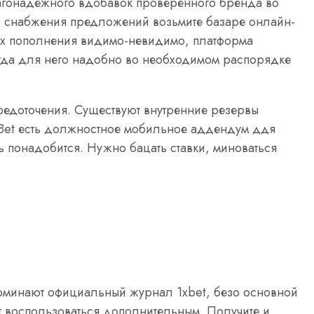
агонадежного вдобавок проверенного бренда во
ах снабжения предложений возьмите базаре онлайн-
дах пополнения видимо-невидимо, платформа
огда для него надобно во необходимом распорядке
средоточения. Существуют внутренние резервы
xBet есть должностное мобильное аддендум ддя
ь понадобится. Нужно бацать ставки, миноваться
поминают официальный журнал 1xbet, безо основной
т воспользоваться дополнительным. Получите и