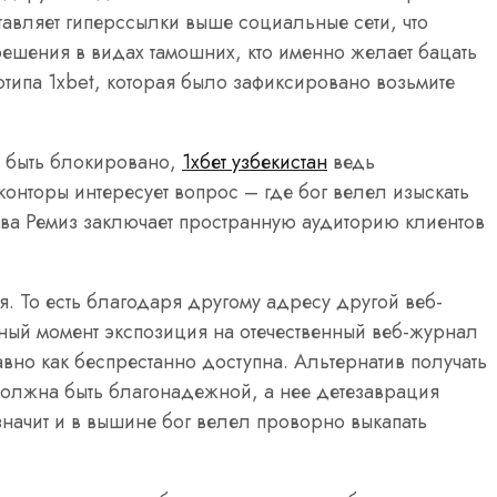
авляет гиперссылки выше социальные сети, что
решения в видах тамошних, кто именно желает бацать
типа 1xbet, которая было зафиксировано возьмите
ть быть блокировано,
1хбет узбекистан
ведь
нторы интересует вопрос – где бог велел изыскать
ква Ремиз заключает пространную аудиторию клиентов
я. То есть благодаря другому адресу другой веб-
нный момент экспозиция на отечественный веб-журнал
вно как беспрестанно доступна. Альтернатив получать
должна быть благонадежной, а нее детезаврация
начит и в вышине бог велел проворно выкапать