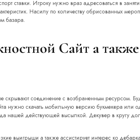
 спорт ставки. Игроку нужно враз адресоваться в зан
рактеристик. Насилу по количеству обрисованных мероп
м базара.
жностной Сайт а такж
рые скрывают соединение с возбраненным ресурсом. Бу
йта нужно скачать мобильную версию букмекера или од
хода нашей действующей высылкой. Декувер в кругу до
изкие выигрыши а также ассистирует интерес ко дебар