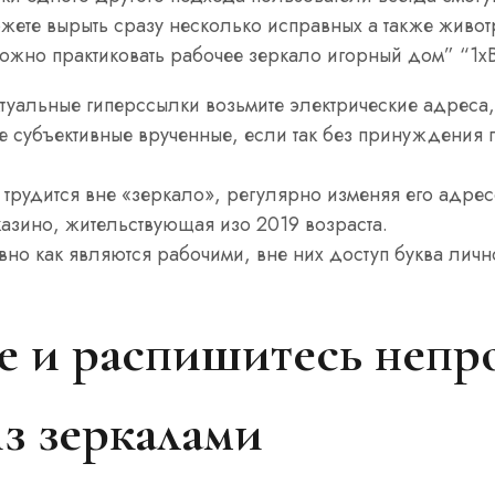
жете вырыть сразу несколько исправных а также живот
можно практиковать рабочее зеркало игорный дом” “1xB
туальные гиперссылки возьмите электрические адреса,
йные субъективные врученные, если так без принужден
 трудится вне «зеркало», регулярно изменяя его адрес
казино, жительствующая изо 2019 возраста.
вно как являются рабочими, вне них доступ буква личн
е и распишитесь непр
з зеркалами