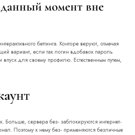
а данный момент вне
терактивного беттинга. Конторе веруют, отмечая
щий вариант, если так логин вдобавок пароль
сти впуск для своему профилю.
Естественным путем,
каунт
к. Больше, сервера без- заблокируются интернет-
рнал. Поэтому к нему без- применяются безличные