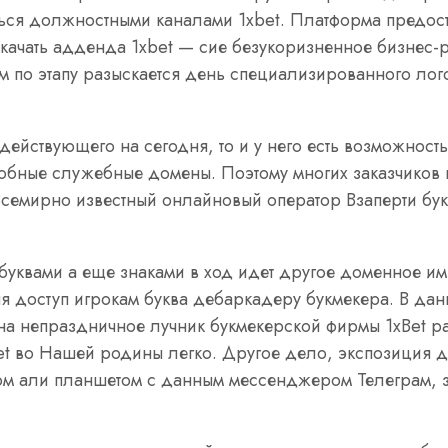
ься должностными каналами 1xbet. Платформа предост
 скачать адденда 1xbet — сие безукоризненное бизнес-
 по этапу разыскается день специализированного лого
, действующего на сегодня, то и у него есть возможнос
ные служебные домены. Поэтому многих заказчиков ко
Всемирно известный онлайновый оператор Взаперти бу
 буквами а еще знаками в ход идет другое доменное им
ляя доступ игрокам буква дебаркадеру букмекера. В да
 на непраздничное лучник букмекерской фирмы 1xBet ра
bet во Нашей родины легко. Другое дело, экспозиция 
ом али планшетом с данным мессенджером Телеграм, з