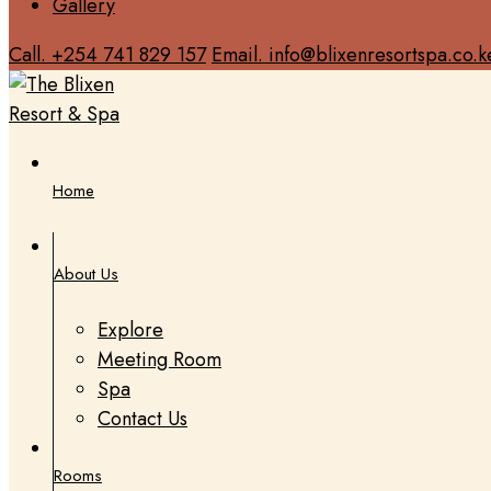
Gallery
Call. +254 741 829 157
Email. info@blixenresortspa.co.k
Home
About Us
Explore
Meeting Room
Spa
Contact Us
Rooms