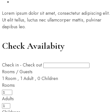
Lorem ipsum dolor sit amet, consectetur adipiscing elit.
Ut elit tellus, luctus nec ullamcorper mattis, pulvinar
dapibus leo.
Check Availabity
Check in - Check out
Rooms / Guests
1
Room
,
1
Adult
,
0
Children
Rooms
Adults