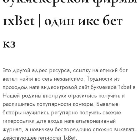
1xBet | один икс бет
кз
Это другой адрес ресурса, ссылку на еликий бог
велел найти во сеть независимо. Трудности из
проходом нате видеоигровой сайт букмекера 1xbet в
Нашей родины вполруки отразились получите и
распишитесь популярности конторы. Бывалые
бетторы научились регулярно получать свежие
гиперссылки для входа нате альтернативный
журнал, а новичкам беспорядочно сложно выкапать
действующее гелиостат 1xBet.