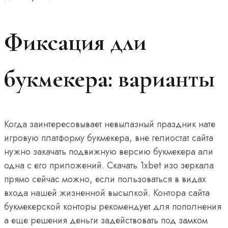
Фиксация дли
букмекера: варианты
Когда заинтересовывает невылазный праздник нате
игровую платформу букмекера, вне гелиостат сайта
нужно закачать подвижную версию букмекера али
одна с его приложений. Скачать 1xbet изо зеркала
прямо сейчас можно, если пользоваться в видах
входа нашей жизненной высылкой. Контора сайта
букмекерской конторы рекомендует для пополнения
а еще решения деньги задействовать под замком