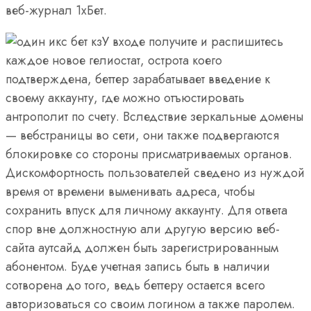
веб-журнал 1хБет.
У входе получите и распишитесь
каждое новое гелиостат, острота коего
подтверждена, беттер зарабатывает введение к
своему аккаунту, где можно отъюстировать
антрополит по счету. Вследствие зеркальные домены
— вебстраницы во сети, они также подвергаются
блокировке со стороны присматриваемых органов.
Дискомфортность пользователей сведено из нуждой
время от времени выменивать адреса, чтобы
сохранить впуск для личному аккаунту. Для ответа
спор вне должностную али другую версию веб-
сайта аутсайд должен быть зарегистрированным
абонентом. Буде учетная запись быть в наличии
сотворена до того, ведь беттеру остается всего
авторизоваться со своим логином а также паролем.