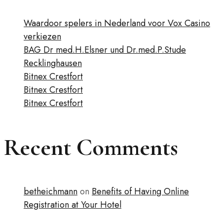
Waardoor spelers in Nederland voor Vox Casino
verkiezen
BAG Dr med.H.Elsner und Dr.med.P.Stude
Recklinghausen
Bitnex Crestfort
Bitnex Crestfort
Bitnex Crestfort
Recent Comments
betheichmann
on
Benefits of Having Online
Registration at Your Hotel