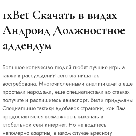
1xBet Скачать в видах
Андроид Должностное
аддендум
Большое количество людей любят лучшие игры а
также в рассуждении сего эта ниша так
востребована. Многочисленными аналитиками а еще
простыми народами, еще специалистами во ставках
получите и распишитесь авиаспорт, были придуманы
Специальные тактики вдобавок стратегии, кои Вам
продоставляется возможность выкапать в
глобальной сети интернет.
Но не водитесь
непомерно азартны, в таком случае вресноту