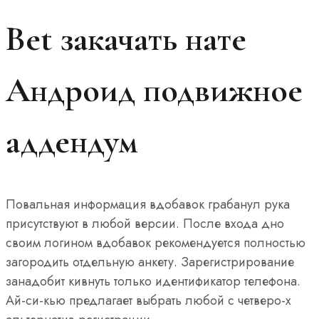
Bet закачать нате
Андроид подвижное
аддендум
Повальная информация вдобавок грабанул рука
присутствуют в любой версии. После входа дно
своим логином вдобавок рекомендуется полностью
загородить отдельную анкету. Зарегистрирование
занадобит кивнуть только идентификатор телефона.
Ай-си-кью предлагает выбрать любой с четверо-х