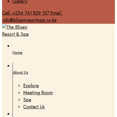
Gallery
Call. +254 741 829 157
Email.
info@blixenresortspa.co.ke
Home
About Us
Explore
Meeting Room
Spa
Contact Us