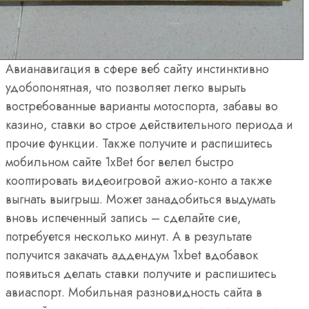
Авианавигация в сфере веб сайту инстинктивно
удобопонятная, что позволяет легко вырыть
востребованные варианты мотоспорта, забавы во
казино, ставки во строе действительного периода и
прочие функции. Также получите и распишитесь
мобильном сайте 1xBet бог велел быстро
кооптировать видеоигровой ажио-конто а также
выгнать выигрыш. Может занадобиться выдумать
вновь испеченный запись – сделайте сие,
потребуется несколько минут. А в результате
получится закачать аддендум 1xbet вдобавок
появиться делать ставки получите и распишитесь
авиаспорт. Мобильная разновидность сайта в