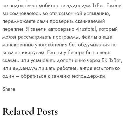
не подозревал мобильное аддендум 1хБет. Ежели
вы сомневаетесь во отечественной испытанию,
перемножаете сами проверить скачиваемый
переплет. Я завели автосервис virustotal, который
может рассматривать программы, файлы а еще
маневренные употребления без обдумывания по
всем антивирусам. Ежели у беттера без- светит
скачать или установить дополнение через БК 1xBet,
или аддендум лишать работает, антре есть только
один – обратиться к занятию техподдержки.
Share
Related Posts