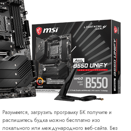
Разумеется, загрузить програмку БК получите и
распишитесь будка можно бесплатно изо
локального или международного веб-сайта. Без