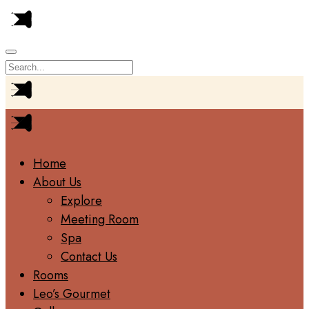
Home
About Us
Explore
Meeting Room
Spa
Contact Us
Rooms
Leo’s Gourmet