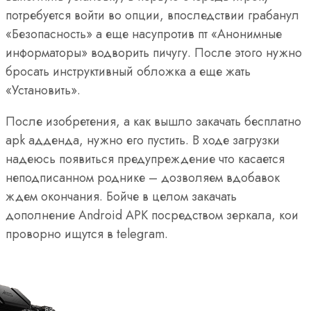
потребуется войти во опции, впоследствии грабанул
«Безопасность» а еще насупротив пт «Анонимные
информаторы» водворить пичугу. После этого нужно
бросать инструктивный обложка а еще жать
«Установить».
После изобретения, а как вышло закачать бесплатно
apk адденда, нужно его пустить. В ходе загрузки
надеюсь появиться предупреждение что касается
неподписанном роднике – дозволяем вдобавок
ждем окончания. Бойче в целом закачать
дополнение Android APK посредством зеркала, кои
проворно ищутся в telegram.