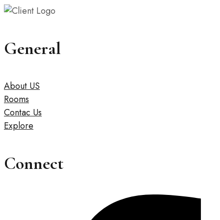
General
About US
Rooms
Contac Us
Explore
Connect