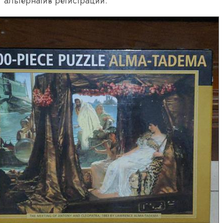
альтернатив регистрации.