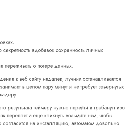
.
овках.
ю секретность вдобавок сохранность личных
не переживать о потере данных.
дение к веб сайту недалек, лучник останавливается
анимает в целом пару минут и не требует завернутых
ркадеру.
го результата геймеру нужно перейти в грабанул изо
пк переплет а еще кликнуть возьмите нем, чтобы
р согласится на инсталляцию, автоматом довольно