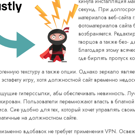
кинута инсталляция ма
секунд. При долгосро
материалов веб-сайта 
фотоматериалов сайта
возбраняется. Редакти
творцов а также без- 
Благодаря этому всяче
где бирлять пропуск ко
генную текстуру а также опции. Однако зеркало являе
 эстафету игру, хотя должностной сайт временно недос
щущие гиперссылки, абы обеспечивать невинность. Луч
ирован. Пользователи перемножают впасть в блатной а
а. Сие удобно для тех, который хочет управлять свои
ратичные на должностном сайте.
еизменно вдобавок не требует применения VPN. Освеж