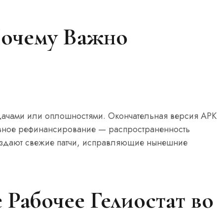
Почему Важно
дачами или оплошностями. Окончательная версия APK
авное рефинансирование — распространенность
и издают свежие патчи, исправляющие нынешние
Рабочее Гелиостат во