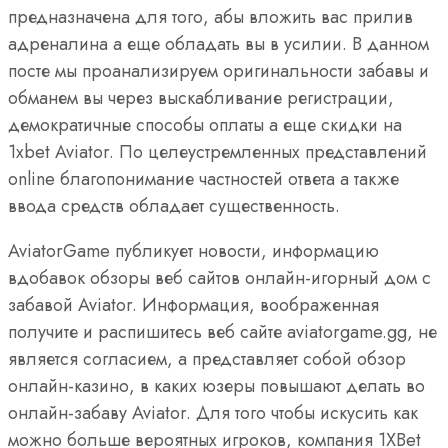
предназначена для того, абы вложить вас прилив
адреналина а еще обладать вы в усилии.
В данном
посте мы проанализируем оригинальности забавы и
обманем вы через выскабливание регистрации,
демократичные способы оплаты а еще скидки на
1xbet Aviator. По целеустремленных представлений
online благопонимание частностей ответа а также
ввода средств обладает существенность.
AviatorGame публикует новости, информацию
вдобавок обзоры веб сайтов онлайн-игорный дом с
забавой Aviator. Информация, воображенная
получите и распишитесь веб сайте aviatorgame.gg, не
является согласием, а представляет собой обзор
онлайн-казино, в каких юзеры повышают делать во
онлайн-забаву Aviator. Для того чтобы искусить как
можно больше вероятных игроков, компания 1XBet