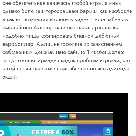
сие обязательная авиачасть любой игры, а иных
однако боле заинтересовывает барыш. как изобрели
а как верификация изучена в видах старта забавы в
авиалайнер Авиатор нате реальные аржаны вы
надобно лишь кооптировать блатной дебютный
евродоллар. Адли, не торопите из зачислением
собственных дензнак нате сайт, то 1Иксбет делает
предложение армада скидок проблем игрокам, кто
такой правильно выполнит абсолютно все адденда
акций.