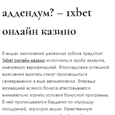
аддендум? – 1xbet
онлайн казино
В видах заключения денежных кубков предстоит
1xbet онлайн казино
исполниться пробу аккаунта,
именуемую верификацией. Впоследствии успешной
выяснения выплаты станут производиться
своевременно а еще автоматически. Впереди
активацией всякого бонуса аттестовывается
внимательно изучить условия бонусной программы.
В ней прописываются бардепот по отыгрышу
поощрений, агросрок акции. Качественную