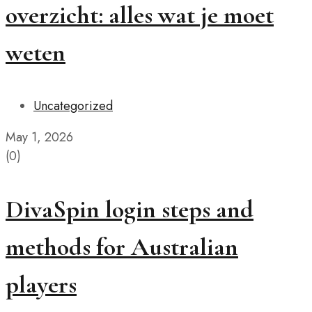
overzicht: alles wat je moet
weten
Uncategorized
May 1, 2026
(0)
DivaSpin login steps and
methods for Australian
players