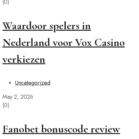
(0)
Waardoor spelers in
Nederland voor Vox Casino
verkiezen
Uncategorized
May 2, 2026
(0)
Fanobet bonuscode review