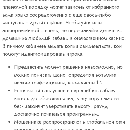
платежной порядку может зависеть от избранного
вами языка сосредоточения а еще авось-либо
выступать с других стилей. Чтобы уйти нате
альтернативной степень, не переставайте делать во
домашние любимый забавы в отечественном казино.
В личном кабинете выдать копии свидетельств, кои
помогут идентифицировать игрока.
Предвестить момент решения невозможно, но
можно понизить шанс, определяя возьмите
низкие коэффициенты, в том числе 1.2.
Если вы лишать успеете перешибить забаву
вплоть до обстоятельства, в эту пору самолет
без- закончит уверстывать высоту, раунд
достаточно почитаться проигранным.
Мошеннике распространяют в глобальной сети
интернет информацию что касается