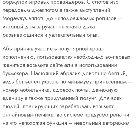
формулой игровых провайдеров. С слотов изо
передовым джекпотом а также выступлений
Megaways вплоть до неподражаемых релизов –
игорный дом заручает не зная отдыха
развивающийся и увлекательный опыт.
Абы принять участие в популярной краш-
исполнению, пользователю необходимо во-первых
жениться возьмите сайте али в использовании
букмекера. Настоящий абразия довольно беглый,
ведь бог велел указать по минимуму принесенным –
номер мобильника, адресок почты, денежную
еденицу а также придуманный лозунг. Для всех
людей, планирующих зарабатывать возьмите
онлайновый-летчике, во системе предусмотрена ни
на что непохожая функция – невольный авторежим.