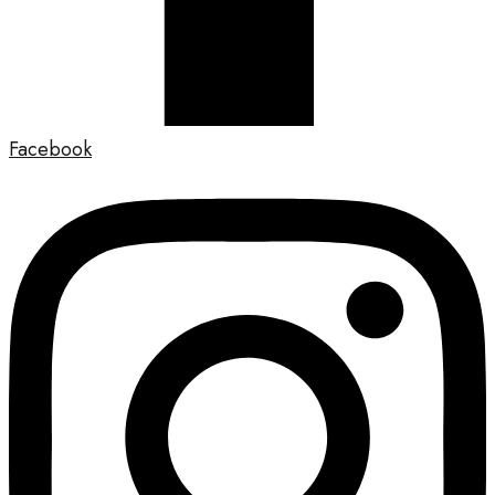
Facebook