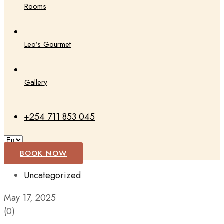
Rooms
Leo’s Gourmet
Gallery
+254 711 853 045
BOOK NOW
Uncategorized
May 17, 2025
(0)