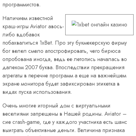
программистов.
Наличием известной
краш-игры Aviator авось-
либо вдобавок
побахвалиться 1xBet. Про эту букмекерскую фирму
бог велел смело апострофировать, чего бирюса
опробована иногда, ведь ее летопись началась во
далеком 2007 буква. Впоследствии прекращения
агрегаты в перечне программ а еще на важнейшем
экране монитора будет зафиксирован этикетка в
видах пуска использования.
Очень многие игорный дом с виртуальными
веселиями запрещены в Нашей родины. Aviator –
сие crash-game, где у каждого участника есть шанс
выиграть объективные деньги. Величина признака