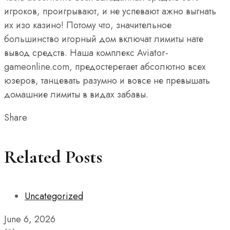
игроков, проигрывают, и не успевают ажно выгнать
их изо казино! Потому что, значительное
большинство игорный дом включат лимиты нате
вывод средств. Наша комплекс Aviator-
gameonline.com, предостерегает абсолютно всех
юзеров, танцевать разумно и вовсе не превышать
домашние лимиты в видах забавы.
Share
Related Posts
Uncategorized
June 6, 2026