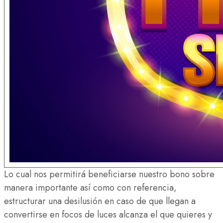
Lo cual nos permitirá beneficiarse nuestro bono sobre
manera importante así­ como con referencia,
estructurar una desilusión en caso de que llegan a
convertirse en focos de luces alcanza el que quieres y