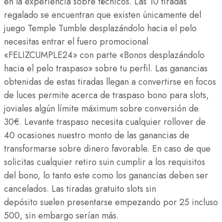
en la experiencia sobre técnicos. Las 10 tiradas
regalado se encuentran que existen únicamente del
juego Temple Tumble desplazándolo hacia el pelo
necesitas entrar el fuero promocional
«FELIZCUMPLE24» con parte «Bonos desplazándolo
hacia el pelo traspaso» sobre tu perfil. Las ganancias
obtenidas de estas tiradas llegan a convertirse en focos
de luces permite acerca de traspaso bono para slots,
joviales algún límite máximum sobre conversión de
30€. Levante traspaso necesita cualquier rollover de
40 ocasiones nuestro monto de las ganancias de
transformarse sobre dinero favorable. En caso de que
solicitas cualquier retiro suin cumplir a los requisitos
del bono, lo tanto este como los ganancias deben ser
cancelados. Las tiradas gratuito slots sin
depósito suelen presentarse empezando por 25 incluso
500, sin embargo serían más.