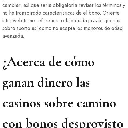
cambiar, así que serí­a obligatoria revisar los términos y
no ha transpirado características de el bono. Oriente
sitio web tiene referencia relacionada joviales juegos
sobre suerte así­ como no acepta los menores de edad
avanzada.
¿Acerca de cómo
ganan dinero las
casinos sobre camino
con bonos desprovisto