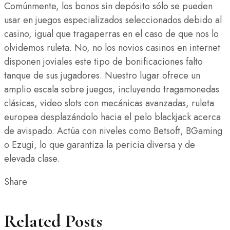
Comúnmente, los bonos sin depósito sólo se pueden
usar en juegos especializados seleccionados debido al
casino, igual que tragaperras en el caso de que nos lo
olvidemos ruleta. No, no los novios casinos en internet
disponen joviales este tipo de bonificaciones falto
tanque de sus jugadores. Nuestro lugar ofrece un
amplio escala sobre juegos, incluyendo tragamonedas
clásicas, video slots con mecánicas avanzadas, ruleta
europea desplazándolo hacia el pelo blackjack acerca
de avispado. Actúa con niveles como Betsoft, BGaming
o Ezugi, lo que garantiza la pericia diversa y de
elevada clase.
Share
Related Posts