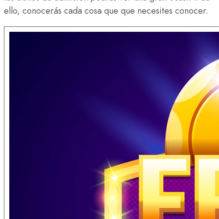
ello, conocerás cada cosa que que necesites conocer.