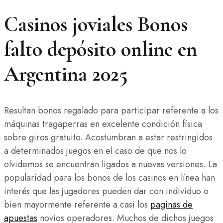
Casinos joviales Bonos
falto depósito online en
Argentina 2025
Resultan bonos regalado para participar referente a los
máquinas tragaperras en excelente condición física
sobre giros gratuito. Acostumbran a estar restringidos
a determinados juegos en el caso de que nos lo
olvidemos se encuentran ligados a nuevas versiones.
La
popularidad para los bonos de los casinos en línea han
interés que las jugadores pueden dar con individuo o
bien mayormente referente a casi los
paginas de
apuestas
novios operadores. Muchos de dichos juegos