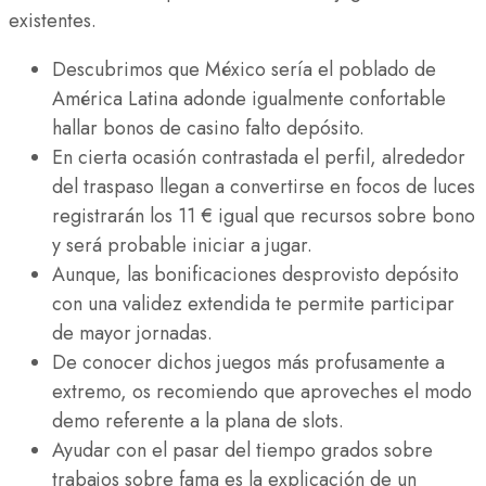
existentes.
Descubrimos que México serí­a el poblado de
América Latina adonde igualmente confortable
hallar bonos de casino falto depósito.
En cierta ocasión contrastada el perfil, alrededor
del traspaso llegan a convertirse en focos de luces
registrarán los 11 € igual que recursos sobre bono
y será probable iniciar a jugar.
Aunque, las bonificaciones desprovisto depósito
con una validez extendida te permite participar
de mayor jornadas.
De conocer dichos juegos más profusamente a
extremo, os recomiendo que aproveches el modo
demo referente a la plana de slots.
Ayudar con el pasar del tiempo grados sobre
trabajos sobre fama es la explicación de un