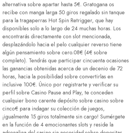
alternativa sobre apartar hasta 5€. Gratogana os
recibe con manga larga 50 giros regalado sin tanque
para la tragaperras Hot Spin Retrigger, que hay
disponibles solo a lo largo de 24 muchas horas. Los
encontrarás directamente con slot mencionada,
desplazándolo hacia el pelo cualquier reverso tiene
algún pensamiento sobre cero.08€ (4€ sobre
completo). Tendrás que participar cincuenta ocasiones
las ganancias obtenidas acerca de un decenio de 72
horas, hacia la posibilidad sobre convertirlas en
inclusive 100€. Único por registrarte y verificar su
perfil sobre Casino Pause and Play, te conceden
cualquier bono carente depósito sobre casino sobre
cinco€ para indagar su colección de juegos,
¡igualmente 15 giros totalmente sin cargo! Sumérgete
en la función de 4 emocionantes slots y reside la
adrenalina del casino sin necesidad sobre depositar.