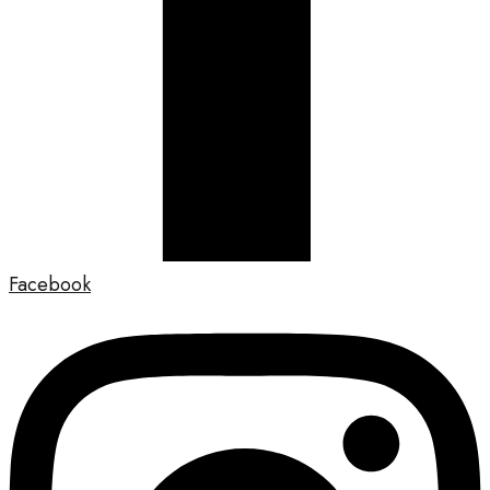
Facebook