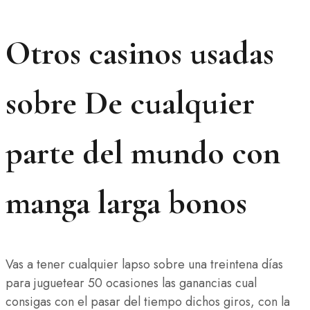
Otros casinos usadas
sobre De cualquier
parte del mundo con
manga larga bonos
Vas a tener cualquier lapso sobre una treintena días
para juguetear 50 ocasiones las ganancias cual
consigas con el pasar del tiempo dichos giros, con la