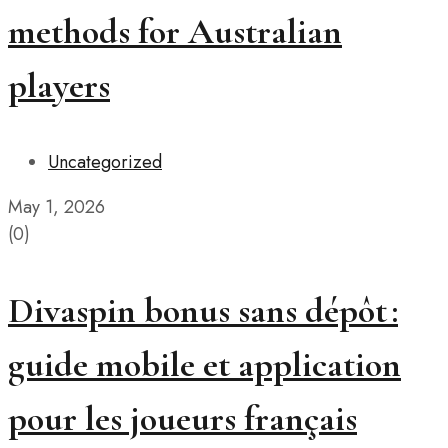
methods for Australian
players
Uncategorized
May 1, 2026
(0)
Divaspin bonus sans dépôt :
guide mobile et application
pour les joueurs français