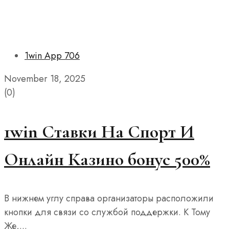
1win App 706
November 18, 2025
(0)
1win Ставки На Спорт И
Онлайн Казино бонус 500%
В нижнем углу справа организаторы расположили
кнопки для связи со службой поддержки. К Тому
Же,...