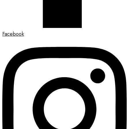
Facebook