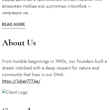
возможен любым изо доступных способов –
напрямую на...
READ MORE
About Us
From humble beginnings in 1990s, our Founders built a
dream imbibed with a deep respect for nature and
community that lives in our DNA.
https://1xbet777.ke/