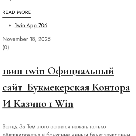
READ MORE
1win App 706
November 18, 2025
(0)
1вин 1win Официальный
сайт ️ Букмекерская Контора
И Казино 1 Win
Вслед За Тем этого остается нажать только
«Активировать» и бонусные деньги будут зачислены