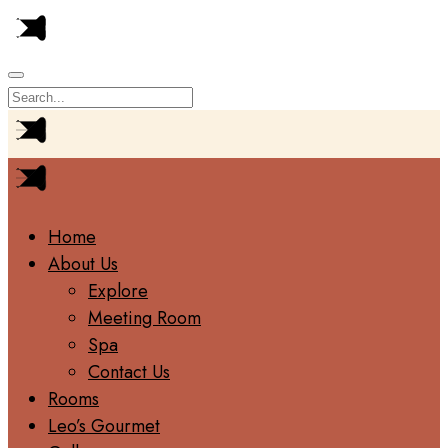
Home
About Us
Explore
Meeting Room
Spa
Contact Us
Rooms
Leo’s Gourmet