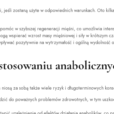
, jeśli zostaną użyte w odpowiednich warunkach. Oto kilk
omóc w szybszej regeneracji mięśni, co umożliwia intens
gą wspierać wzrost masy mięśniowej i siły w krótszym cza
ływać pozytywnie na wytrzymałość i ogólną wydolność 
tosowaniu anaboliczny
 niosą za sobą także wiele ryzyk i długoterminowych kons
zić do poważnych problemów zdrowotnych, w tym uszko
ąpić uzależnienie od efektów działania anabolików, co p