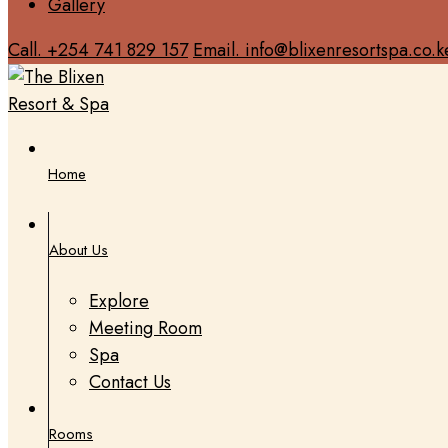
Gallery
Call. +254 741 829 157
Email. info@blixenresortspa.co.k
Home
About Us
Explore
Meeting Room
Spa
Contact Us
Rooms