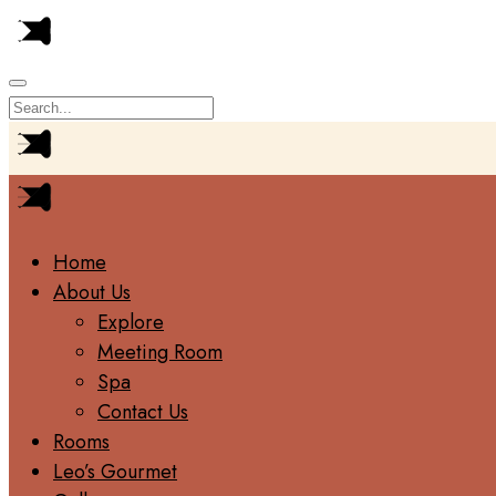
Home
About Us
Explore
Meeting Room
Spa
Contact Us
Rooms
Leo’s Gourmet