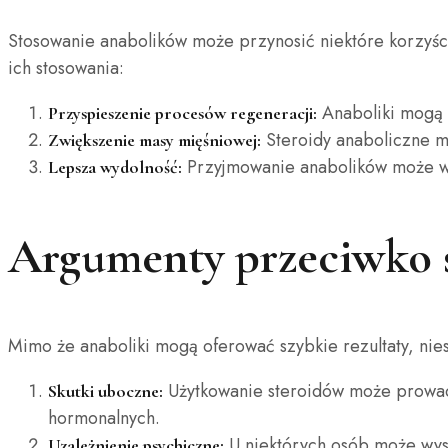
Stosowanie anabolików może przynosić niektóre korzyści
ich stosowania:
Anaboliki mogą p
Przyspieszenie procesów regeneracji:
Steroidy anaboliczne mo
Zwiększenie masy mięśniowej:
Przyjmowanie anabolików może wp
Lepsza wydolność:
Argumenty przeciwko s
Mimo że anaboliki mogą oferować szybkie rezultaty, nies
Użytkowanie steroidów może prowad
Skutki uboczne:
hormonalnych.
U niektórych osób może wyst
Uzależnienie psychiczne: