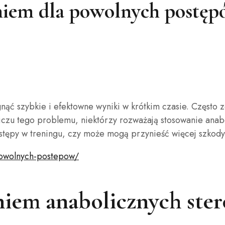
aniem dla powolnych postęp
siągnąć szybkie i efektowne wyniki w krótkim czasie. Częst
liczu tego problemu, niektórzy rozważają stosowanie anab
tępy w treningu, czy może mogą przynieść więcej szkody 
powolnych-postepow/
iem anabolicznych ste