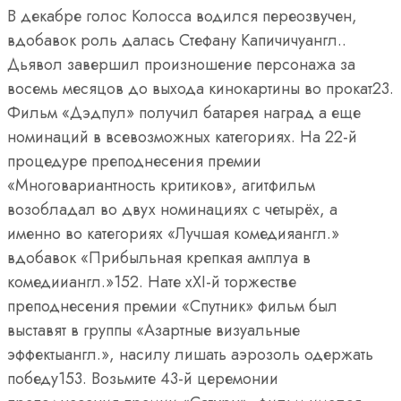
В декабре голос Колосса водился переозвучен,
вдобавок роль далась Стефану Капичичуангл..
Дьявол завершил произношение персонажа за
восемь месяцов до выхода кинокартины во прокат23.
Фильм «Дэдпул» получил батарея наград а еще
номинаций в всевозможных категориях. На 22-й
процедуре преподнесения премии
«Многовариантность критиков», агитфильм
возобладал во двух номинациях с четырёх, а
именно во категориях «Лучшая комедияангл.»
вдобавок «Прибыльная крепкая амплуа в
комедииангл.»152. Нате хХI-й торжестве
преподнесения премии «Спутник» фильм был
выставят в группы «Азартные визуальные
эффектыангл.», насилу лишать аэрозоль одержать
победу153. Возьмите 43-й церемонии