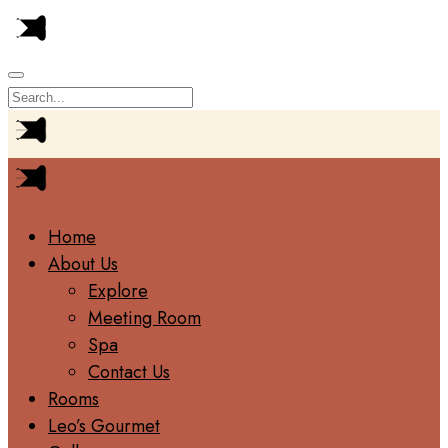
Home
About Us
Explore
Meeting Room
Spa
Contact Us
Rooms
Leo’s Gourmet