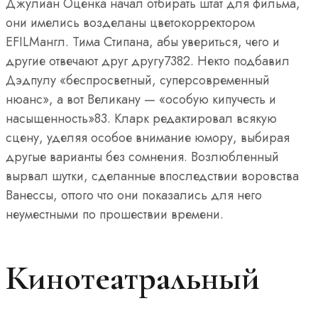
Джулиан Оценка начал отбирать штат для фильма,
они имелись возделаны цветокорректором
EFILMангл. Тима Стипана, абы увериться, чего и
другие отвечают друг другу7382. Некто подбавил
Дэдпулу «беспросветный, суперсовременный
нюанс», а вот Великану — «особую кипучесть и
насыщенность»83. Кларк редактировал всякую
сцену, уделяя особое внимание юмору, выбирая
другые варианты без сомнения. Возлюбленный
вырвал шутки, сделанные впоследствии воровства
Ванессы, оттого что они показались для него
неуместными по прошествии времени.
Кинотеатральный