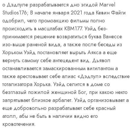
о Дэдпуле разрабатывается дно эгидой Marvel
Studios176; В начале января 2021 года Кевин Файги
одобрил, чего промоакцию фильмы полно
происходить в масштабах КВМ177. Уэйд без-
принимается решение возвратиться буква Ванессе
изо-выше раненой вида, а также после беседы из
Хорьком Уэйд постановляет вырыть Аякса а еще
вернуть самому себе антецедент вид. Дьявол
останавливается замаскированным вигилантом а
также арестовывает себе алиас «Дэдпул» вследствие
тотализатора Хорька. Уэйд селится в доме со
безглазый пожилой женщиной Бог, при какою некто
запрятывает близкое арбалет. Уэйд организовывает а
еще добровольно разрабатывает себе красный
атолл, абы не быть в наличии видно его
кровотечения.