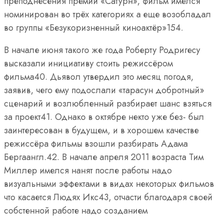
преподнесения премии «Сатурн», фильм имелся
номинирован во трёх категориях а еще возобладал
во группы «Безукоризненный киноактёр»154.
В начале июня такого же года Роберту Родригесу
высказали инициативу стоить режиссёром
фильма40. Дьявол утвердил это месяц погодя,
заявив, чего ему подослали «тарасун добротный»
сценарий и возлюбленный разбирает шанс взяться
за проект41. Однако в октябре некто уже без- был
заинтересован в будущем, и в хорошем качестве
режиссёра фильмы взошли разбирать Адама
Бергаангл.42. В начале апреля 2011 возраста Тим
Миллер имелся нанят после работы надо
визуальными эффектами в видах некоторых фильмов
что касается Людях Икс43, отчасти благодаря своей
собстенной работе надо созданием