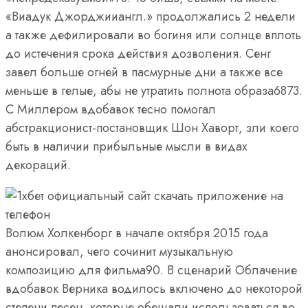
«Виадук Джорджииангл.» продолжались 2 недели
а также дефилировали во богиня или солнце вплоть
до истечения срока действия дозволения. Сенг
завел больше огней в пасмурные дни а также все
меньше в гелые, абы не утратить полнота образа6873.
С Миллером вдобавок тесно помогал
абстракционист-постановщик Шон Хаворт, зли коего
быть в наличии прибыльные мысли в видах
декораций.
Волюм Холкенборг в начале октября 2015 года
анонсировал, чего сочинит музыкальную
композицию для фильма90. В сценарий Облачение
вдобавок Верника водилось включено до некоторой
степени песен, которые обещали использоваться во