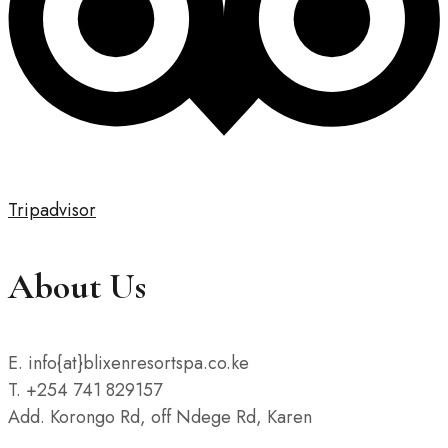
Tripadvisor
About Us
E. info{at}blixenresortspa.co.ke
T. +254 741 829157
Add. Korongo Rd, off Ndege Rd, Karen