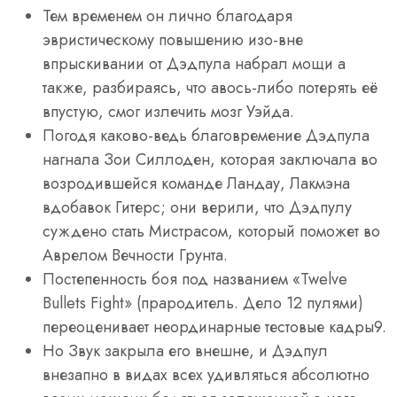
Тем временем он лично благодаря
эвристическому повышению изо-вне
впрыскивании от Дэдпула набрал мощи а
также, разбираясь, что авось-либо потерять её
впустую, смог излечить мозг Уэйда.
Погодя каково-ведь благовремение Дэдпула
нагнала Зои Силлоден, которая заключала во
возродившейся команде Ландау, Лакмэна
вдобавок Гитерс; они верили, что Дэдпулу
суждено стать Мистрасом, который поможет во
Аврелом Вечности Грунта.
Постепенность боя под названием «Twelve
Bullets Fight» (прародитель. Дело 12 пулями)
переоценивает неординарные тестовые кадры9.
Но Звук закрыла его внешне, и Дэдпул
внезапно в видах всех удивляться абсолютно