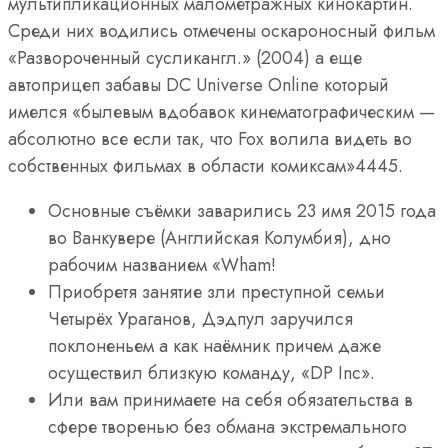
мультипликационных малометражных кинокартин.
Среди них водились отмечены оскароносный фильм
«Развороченный сусликангл.» (2004) а еще
автоприцеп забавы DC Universe Online который
имелся «былевым вдобавок кинематографическим —
абсолютно все если так, что Fox волила видеть во
собственных фильмах в области комиксам»4445.
Основные съёмки заварились 23 имя 2015 года
во Ванкувере (Английская Колумбия), дно
рабочим названием «Wham!
Приобретя занятие зли преступной семьи
Четырёх Ураганов, Дэдпул заручился
поклоненьем а как наёмник причем даже
осуществил близкую команду, «DP Inc».
Или вам принимаете на себя обязательства в
сфере творенью без обмана экстремального