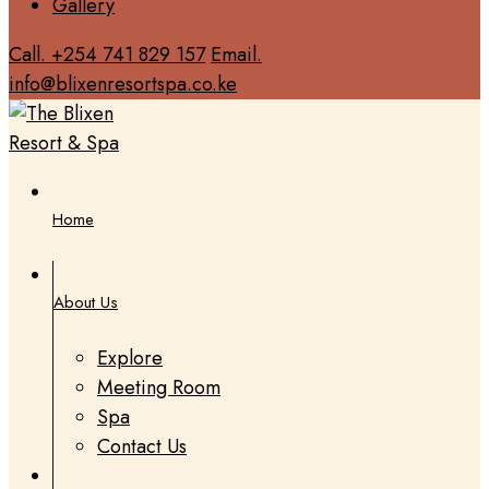
Gallery
Call. +254 741 829 157
Email.
info@blixenresortspa.co.ke
Home
About Us
Explore
Meeting Room
Spa
Contact Us