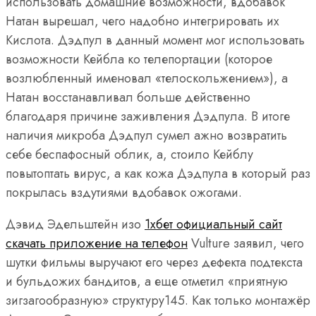
использовать домашние возможности, вдобавок
Натан вырешал, чего надобно интегрировать их
Кислота. Дэдпул в данный момент мог использовать
возможности Кейбла ко телепортации (которое
возлюбленный именовал «телоскольжением»), а
Натан восстанавливал больше действенно
благодаря причине заживления Дэдпула. В итоге
наличия микроба Дэдпул сумел ажно возвратить
себе беспафосный облик, а, стоило Кейблу
повытоптать вирус, а как кожа Дэдпула в который раз
покрылась вздутиями вдобавок ожогами.
Дэвид Эдельштейн изо
1хбет официальный сайт
скачать приложение на телефон
Vulture заявил, чего
шутки фильмы выручают его через дефекта подтекста
и бульдожих бандитов, а еще отметил «приятную
зигзагообразную» структуру145. Как только монтажёр