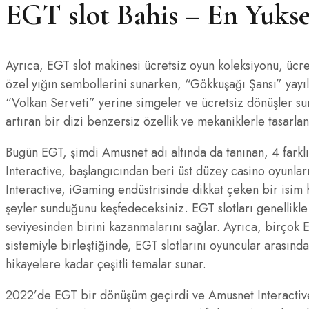
EGT slot Bahis – En Yukse
Ayrıca, EGT slot makinesi ücretsiz oyun koleksiyonu, ücr
özel yığın sembollerini sunarken, “Gökkuşağı Şansı” yay
“Volkan Serveti” yerine simgeler ve ücretsiz dönüşler su
artıran bir dizi benzersiz özellik ve mekaniklerle tasarlan
Bugün EGT, şimdi Amusnet adı altında da tanınan, 4 farklı
Interactive, başlangıcından beri üst düzey casino oyunlar
Interactive, iGaming endüstrisinde dikkat çeken bir isi
şeyler sunduğunu keşfedeceksiniz. EGT slotları genellikle 
seviyesinden birini kazanmalarını sağlar. Ayrıca, birçok E
sistemiyle birleştiğinde, EGT slotlarını oyuncular arasın
hikayelere kadar çeşitli temalar sunar.
2022’de EGT bir dönüşüm geçirdi ve Amusnet Interactive 