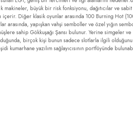
unan EGT, geniş bir tercihleri ve ilgi alanlarını hedefler.Ü
sik makineler, büyük bir risk fonksiyonu, dağıtıcılar ve sa
 içerir. Diğer klasik oyunlar arasında 100 Burning Hot (1
otlar arasında, yapışkan vahşi semboller ve özel yığın sem
nüşlere sahip Gökkuşağı Şansı bulunur. Yerine simgeler ve 
lduğunda, birçok kişi bunun sadece slotlarla ilgili olduğu
şidi kumarhane yazılım sağlayıcısının portföyünde bulunabi