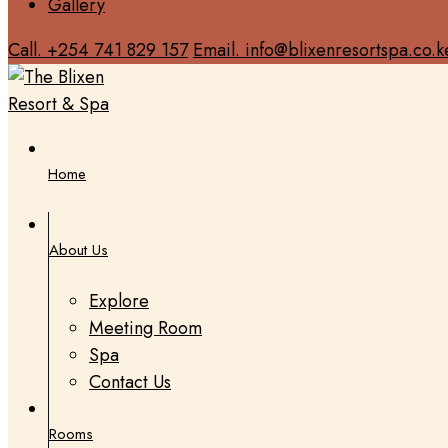
Gallery
Call. +254 741 829 157
Email. info@blixenresortspa.co.k
Home
About Us
Explore
Meeting Room
Spa
Contact Us
Rooms