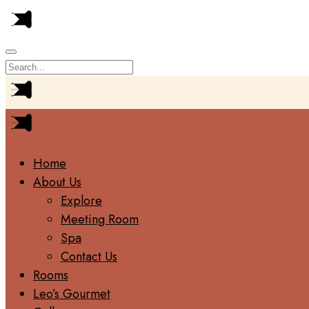
Home
About Us
Explore
Meeting Room
Spa
Contact Us
Rooms
Leo’s Gourmet