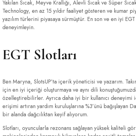
Yakılan Sıcak, Meyve Krallığı, Alevli Sıcak ve Süper Sı
Technology, en az 15 yıldır faaliyet gösteren ve kumar piya
yazılım türlerini piyasaya sürmüştür. En son ve en iyi E
deneyimleyin.
EGT Slotları
Ben Maryna, SlotsUP’ta içerik yöneticisi ve yazarım. Tak
için en iyi içeriği oluşturmaya ve aynı dili konuştuğum
özelleştirebilirler. Ayrıca daha iyi bir kullanıcı deneyim
erişimi artıran yardım kuruluşlarına %3’ünü bağışlayan D
bir alanda dağcılıktan keyif alıyorum.
Slotları, oyuncularla rezonans sağlayan yüksek kaliteli gö