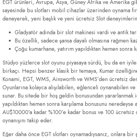
EGT ürünleri, Avrupa, Asya, Güney Afrika ve Amerika gibi
sayesinde bu slotları mobil cihazlar üzerinden oynama fırs
deneyerek, yeni başlık ve yeni ücretsiz Slot deneyimlerin
Gladyatör adında bir slot makinesi vardı ve antik tar
Bu özellik, sadece şansa dayalı olmasına rağmen kaza
Çoğu kumarhane, yatırım yapıldıktan hemen sonra k
Stüdyo yüzlerce slot oyunu piyasaya sürdü, bu da en iyile
birkaçı. Hepsi benzer klasik bir temaya, Kumar özelliğin
Konami, EGT, WMS, Ainsworth ve WMS’den ücretsiz deneme
Oyunlarına kolayca alışılabilen, eğlenceli oynanabilen ve 
sunar. Bu sitede bir hoş geldin bonusundan yararlanmak iç
yapıldıktan hemen sonra karşılama bonusunu neredeyse a
AU$10000’a kadar %100’e kadar bonus ve 100 ücretsiz dön
oynanışını takip eder.
Eğer daha önce EGT slotları oynamadıysanız, onlara bir ş