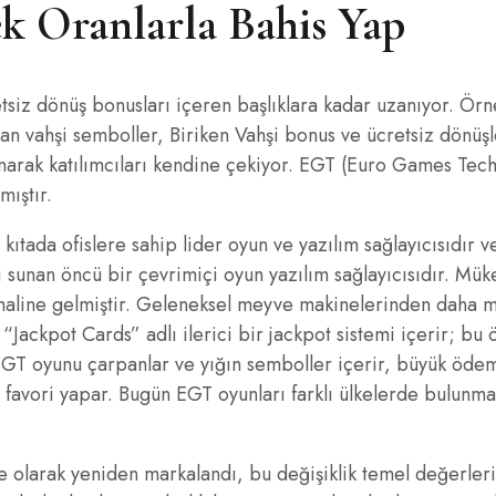
k Oranlarla Bahis Yap
etsiz dönüş bonusları içeren başlıklara kadar uzanıyor. Ö
ılan vahşi semboller, Biriken Vahşi bonus ve ücretsiz dön
narak katılımcıları kendine çekiyor. EGT (Euro Games Tech
mıştır.
 kıtada ofislere sahip lider oyun ve yazılım sağlayıcısıdır
ı sunan öncü bir çevrimiçi oyun yazılım sağlayıcısıdır. Mü
m haline gelmiştir. Geleneksel meyve makinelerinden daha 
“Jackpot Cards” adlı ilerici bir jackpot sistemi içerir; bu
GT oyunu çarpanlar ve yığın semboller içerir, büyük ödemele
da favori yapar. Bugün EGT oyunları farklı ülkelerde bulunm
olarak yeniden markalandı, bu değişiklik temel değerleri