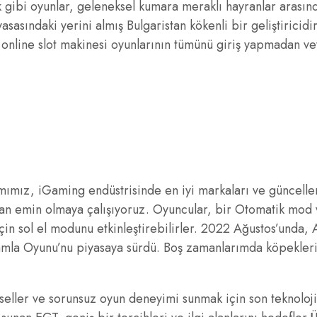
cak gibi oyunlar, geleneksel kumara meraklı hayranlar ara
sasındaki yerini almış Bulgaristan kökenli bir geliştiricidir
GT online slot makinesi oyunlarının tümünü giriş yapmadan
ımımız, iGaming endüstrisinde en iyi markaları ve güncelle
uzdan emin olmaya çalışıyoruz. Oyuncular, bir Otomatik mo
i için sol el modunu etkinleştirebilirler. 2022 Ağustos’unda
amla Oyunu’nu piyasaya sürdü. Boş zamanlarımda köpeklerim
rseller ve sorunsuz oyun deneyimi sunmak için son teknoloji 