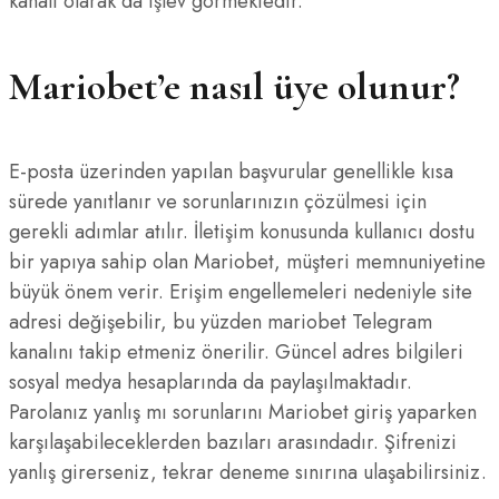
kanalı olarak da işlev görmektedir.
Mariobet’e nasıl üye olunur?
E-posta üzerinden yapılan başvurular genellikle kısa
sürede yanıtlanır ve sorunlarınızın çözülmesi için
gerekli adımlar atılır. İletişim konusunda kullanıcı dostu
bir yapıya sahip olan Mariobet, müşteri memnuniyetine
büyük önem verir. Erişim engellemeleri nedeniyle site
adresi değişebilir, bu yüzden mariobet Telegram
kanalını takip etmeniz önerilir. Güncel adres bilgileri
sosyal medya hesaplarında da paylaşılmaktadır.
Parolanız yanlış mı sorunlarını Mariobet giriş yaparken
karşılaşabileceklerden bazıları arasındadır. Şifrenizi
yanlış girerseniz, tekrar deneme sınırına ulaşabilirsiniz.