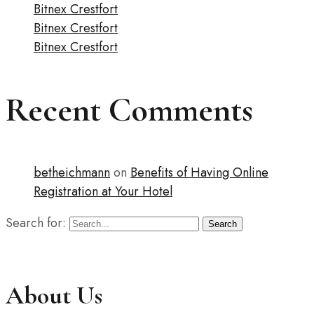
Bitnex Crestfort
Bitnex Crestfort
Bitnex Crestfort
Recent Comments
betheichmann
on
Benefits of Having Online
Registration at Your Hotel
Search for:
Search
About Us