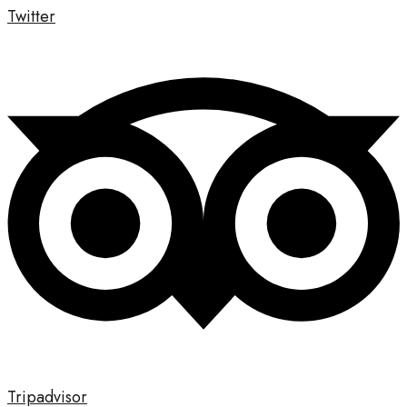
Twitter
Tripadvisor