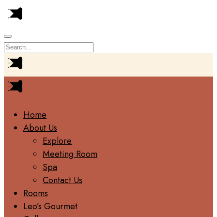
Home
About Us
Explore
Meeting Room
Spa
Contact Us
Rooms
Leo’s Gourmet