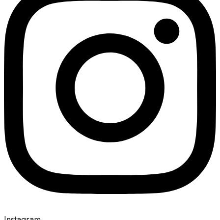
Instagram