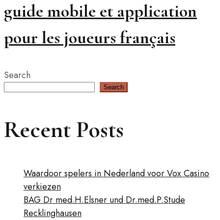
guide mobile et application
pour les joueurs français
Search
Search
Recent Posts
Waardoor spelers in Nederland voor Vox Casino
verkiezen
BAG Dr med.H.Elsner und Dr.med.P.Stude
Recklinghausen