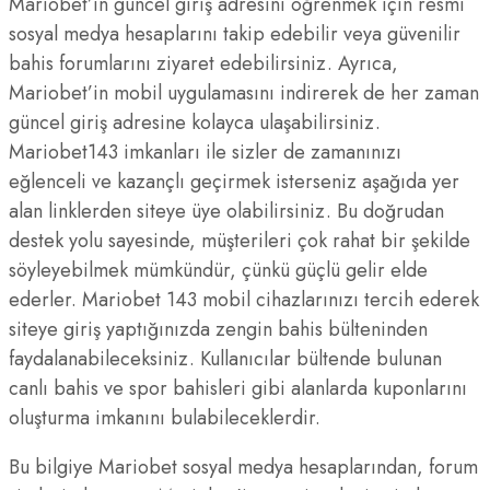
Mariobet’in güncel giriş adresini öğrenmek için resmi
sosyal medya hesaplarını takip edebilir veya güvenilir
bahis forumlarını ziyaret edebilirsiniz. Ayrıca,
Mariobet’in mobil uygulamasını indirerek de her zaman
güncel giriş adresine kolayca ulaşabilirsiniz.
Mariobet143 imkanları ile sizler de zamanınızı
eğlenceli ve kazançlı geçirmek isterseniz aşağıda yer
alan linklerden siteye üye olabilirsiniz. Bu doğrudan
destek yolu sayesinde, müşterileri çok rahat bir şekilde
söyleyebilmek mümkündür, çünkü güçlü gelir elde
ederler. Mariobet 143 mobil cihazlarınızı tercih ederek
siteye giriş yaptığınızda zengin bahis bülteninden
faydalanabileceksiniz. Kullanıcılar bültende bulunan
canlı bahis ve spor bahisleri gibi alanlarda kuponlarını
oluşturma imkanını bulabileceklerdir.
Bu bilgiye Mariobet sosyal medya hesaplarından, forum