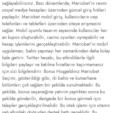
sağlayabilirsiniz. Bazı dönemlerde, Mariobet’in resmi
sosyal medya hesapları üzerinden güncel giriş linkleri
paylaşılır. Mariobet mobil giriş, kullanıcıların cep
telefonları ve tabletleri üzerinden siteye erişmesini
sağlar. Mobil uyumlu tasarım sayesinde kullanıcılar her
an kupon oluşturabilir, casino oyunları oynayabilir ve
hesap işlemlerini gerçekleştirebilir. Mariobet’in mobil
uygulaması, bahis yapmayı her zamankinden daha kolay
hale getirir. Twitter hesabı, bu etkinliklerle ilgili
bilgileri paylaşır ve katılma fırsatlarını kaçırmamanız
için sizi bilgilendirir. Bonus Hoşgeldiniz Mariobet
Seçimi, gösterildiği gibi, iki bahis ve kumarhane
bölümleri çok sağlam bir şekilde sunulmaktadır. Bu
şekilde, bonus seçeneğine yatırım yaptıktan sonra bu
şekilde gönderilir, dengede bir bonus görmek için
talepler gerçekleştirilmelidir. Bu istek işlemi için sitenin
sağ altındaki doğrudan destek hattı gereklidir. Bu