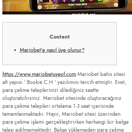
Content
Mariobet’e nasıl üye olunur?
https://www.mariobetuyeol.com
Mariobet bahis sitesi
alt yapısı ‘ Bookie C.H ‘ yazılımını tercih etmiştir. Evet,
para çekme taleplerinizi dilediğiniz saatte
oluşturabilirsiniz. Mariobet sitesinde oluşturacağınız
para çekme talepleri ortalama 1-3 saat içerisinde
tamamlanmaktadır. Hayır, Mariobet sitesi üzerinden
para çekme işlemi gerçekleştirirken herhangi bir belge
talep edilmemektedir. Belge yüklemeden para çekme