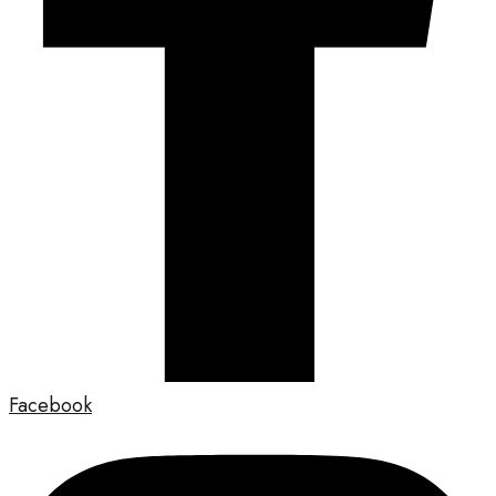
Facebook