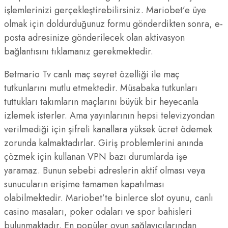
işlemlerinizi gerçekleştirebilirsiniz. Mariobet’e üye
olmak için doldurduğunuz formu gönderdikten sonra, e-
posta adresinize gönderilecek olan aktivasyon
bağlantısını tıklamanız gerekmektedir.
Betmario Tv canlı maç seyret özelliği ile maç
tutkunlarını mutlu etmektedir. Müsabaka tutkunları
tuttukları takımların maçlarını büyük bir heyecanla
izlemek isterler. Ama yayınlarının hepsi televizyondan
verilmediği için şifreli kanallara yüksek ücret ödemek
zorunda kalmaktadırlar. Giriş problemlerini anında
çözmek için kullanan VPN bazı durumlarda işe
yaramaz. Bunun sebebi adreslerin aktif olması veya
sunucuların erişime tamamen kapatılması
olabilmektedir. Mariobet’te binlerce slot oyunu, canlı
casino masaları, poker odaları ve spor bahisleri
bulunmaktadır. En popüler oyun sağlayıcılarından