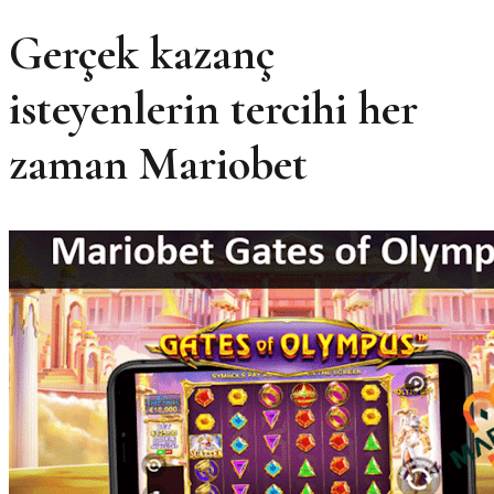
Gerçek kazanç
isteyenlerin tercihi her
zaman Mariobet