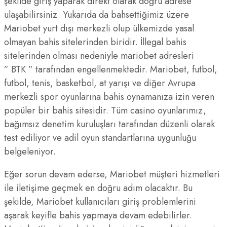
şekilde giriş yaparak direkt olarak doğru adrese
ulaşabilirsiniz. Yukarıda da bahsettiğimiz üzere
Mariobet yurt dışı merkezli olup ülkemizde yasal
olmayan bahis sitelerinden biridir. İllegal bahis
sitelerinden olması nedeniyle mariobet adresleri
” BTK ” tarafından engellenmektedir. Mariobet, futbol,
futbol, tenis, basketbol, at yarışı ve diğer Avrupa
merkezli spor oyunlarına bahis oynamanıza izin veren
popüler bir bahis sitesidir. Tüm casino oyunlarımız,
bağımsız denetim kuruluşları tarafından düzenli olarak
test ediliyor ve adil oyun standartlarına uygunluğu
belgeleniyor.
Eğer sorun devam ederse, Mariobet müşteri hizmetleri
ile iletişime geçmek en doğru adım olacaktır. Bu
şekilde, Mariobet kullanıcıları giriş problemlerini
aşarak keyifle bahis yapmaya devam edebilirler.