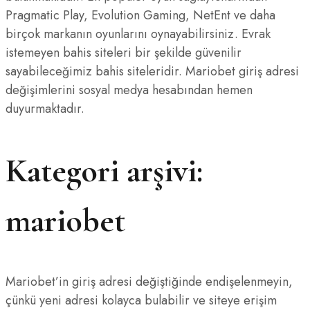
Pragmatic Play, Evolution Gaming, NetEnt ve daha
birçok markanın oyunlarını oynayabilirsiniz. Evrak
istemeyen bahis siteleri bir şekilde güvenilir
sayabileceğimiz bahis siteleridir. Mariobet giriş adresi
değişimlerini sosyal medya hesabından hemen
duyurmaktadır.
Kategori arşivi:
mariobet
Mariobet’in giriş adresi değiştiğinde endişelenmeyin,
çünkü yeni adresi kolayca bulabilir ve siteye erişim