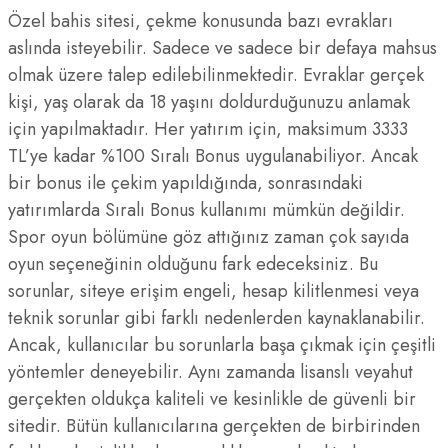
Özel bahis sitesi, çekme konusunda bazı evrakları
aslında isteyebilir. Sadece ve sadece bir defaya mahsus
olmak üzere talep edilebilinmektedir. Evraklar gerçek
kişi, yaş olarak da 18 yaşını doldurduğunuzu anlamak
için yapılmaktadır. Her yatırım için, maksimum 3333
TL’ye kadar %100 Sıralı Bonus uygulanabiliyor. Ancak
bir bonus ile çekim yapıldığında, sonrasındaki
yatırımlarda Sıralı Bonus kullanımı mümkün değildir.
Spor oyun bölümüne göz attığınız zaman çok sayıda
oyun seçeneğinin olduğunu fark edeceksiniz. Bu
sorunlar, siteye erişim engeli, hesap kilitlenmesi veya
teknik sorunlar gibi farklı nedenlerden kaynaklanabilir.
Ancak, kullanıcılar bu sorunlarla başa çıkmak için çeşitli
yöntemler deneyebilir. Aynı zamanda lisanslı veyahut
gerçekten oldukça kaliteli ve kesinlikle de güvenli bir
sitedir. Bütün kullanıcılarına gerçekten de birbirinden