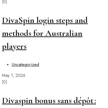
(0)
DivaSpin login steps and
methods for Australian
players
Uncategorized
May 1, 2026
(0)
Divaspin bonus sans dépôt :