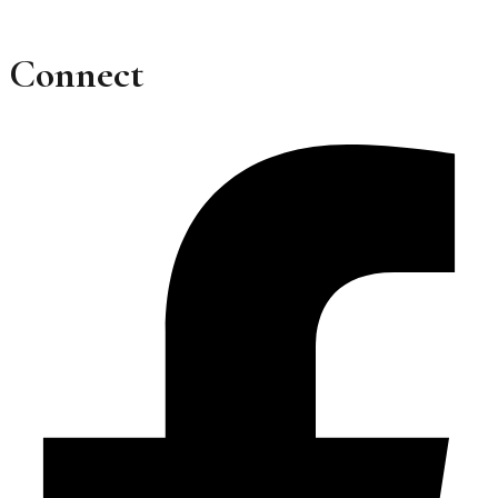
Connect