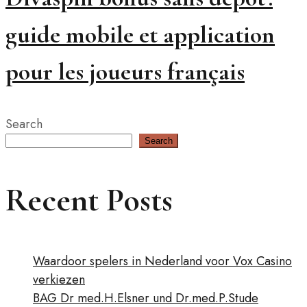
guide mobile et application
pour les joueurs français
Search
Search
Recent Posts
Waardoor spelers in Nederland voor Vox Casino
verkiezen
BAG Dr med.H.Elsner und Dr.med.P.Stude