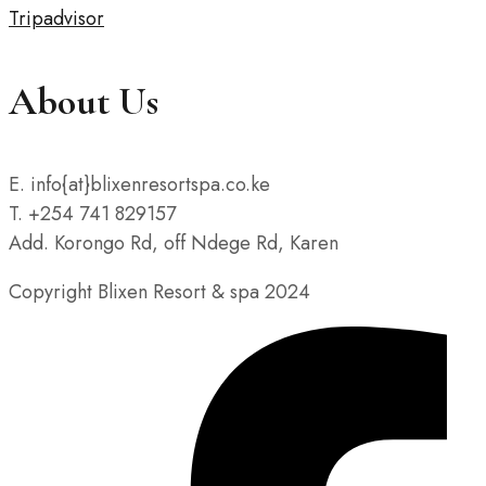
Tripadvisor
About Us
E. info{at}blixenresortspa.co.ke
T. +254 741 829157
Add. Korongo Rd, off Ndege Rd, Karen
Copyright Blixen Resort & spa 2024