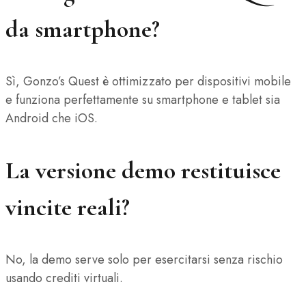
da smartphone?
Sì, Gonzo’s Quest è ottimizzato per dispositivi mobile
e funziona perfettamente su smartphone e tablet sia
Android che iOS.
La versione demo restituisce
vincite reali?
No, la demo serve solo per esercitarsi senza rischio
usando crediti virtuali.