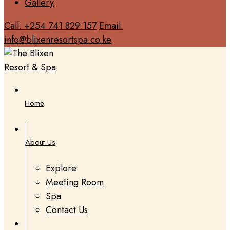
Gallery
Call. +254 741 829 157
Email.
info@blixenresortspa.co.ke
Home
About Us
Explore
Meeting Room
Spa
Contact Us