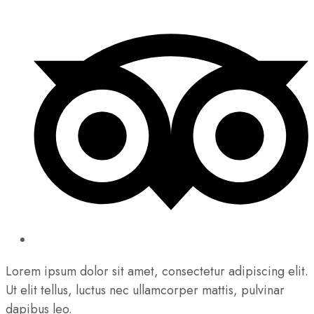
Lorem ipsum dolor sit amet, consectetur adipiscing elit.
Ut elit tellus, luctus nec ullamcorper mattis, pulvinar
dapibus leo.