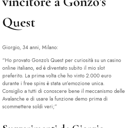
vincitore a Gonzo’s
Quest
Giorgio, 34 anni, Milano:
“Ho provato Gonzo’s Quest per curiosità su un casino
online italiano, ed è diventato subito il mio slot
preferito. La prima volta che ho vinto 2.000 euro
durante i free spins è stata un’emozione unica.
Consiglio a tutti di conoscere bene il meccanismo delle
Avalanche e di usare la funzione demo prima di
scommettere soldi veri;”