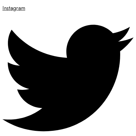
Instagram