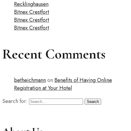
Recklinghausen
Bitnex Crestfort
Bitnex Crestfort
Bitnex Crestfort
Recent Comments
betheichmann
on
Benefits of Having Online
Registration at Your Hotel
Search for:
Search