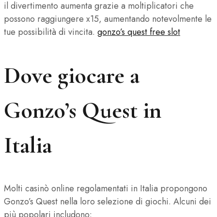
il divertimento aumenta grazie a moltiplicatori che
possono raggiungere x15, aumentando notevolmente le
tue possibilità di vincita.
gonzo’s quest free slot
Dove giocare a
Gonzo’s Quest in
Italia
Molti casinò online regolamentati in Italia propongono
Gonzo’s Quest nella loro selezione di giochi. Alcuni dei
più popolari includono: