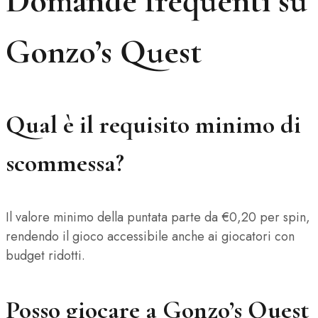
Domande frequenti su
Gonzo’s Quest
Qual è il requisito minimo di
scommessa?
Il valore minimo della puntata parte da €0,20 per spin,
rendendo il gioco accessibile anche ai giocatori con
budget ridotti.
Posso giocare a Gonzo’s Quest