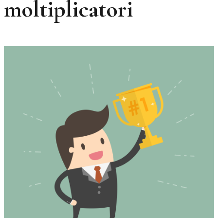
moltiplicatori