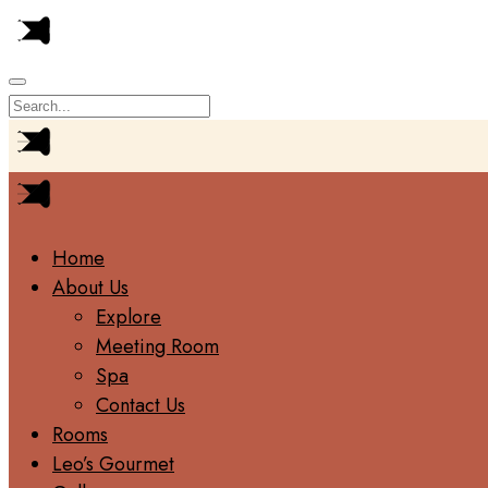
Home
About Us
Explore
Meeting Room
Spa
Contact Us
Rooms
Leo’s Gourmet