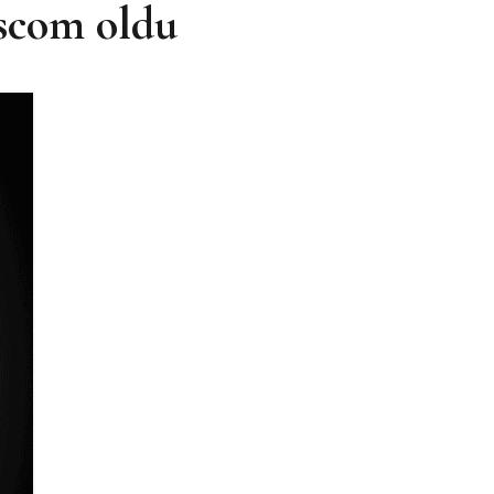
iscom oldu