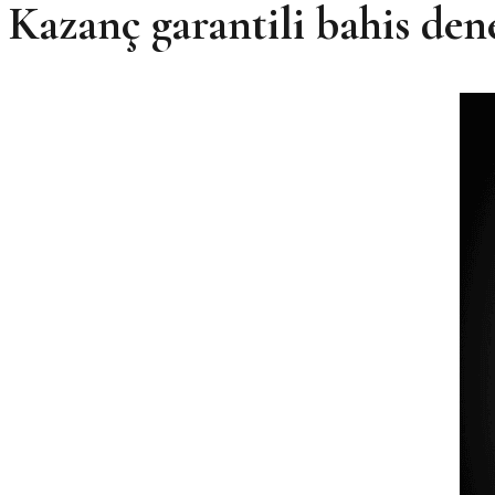
Kazanç garantili bahis den