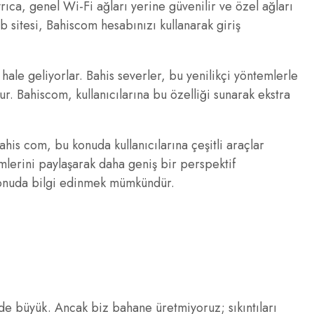
yrıca, genel Wi-Fi ağları yerine güvenilir ve özel ağları
 sitesi, Bahiscom hesabınızı kullanarak giriş
hale geliyorlar. Bahis severler, bu yenilikçi yöntemlerle
ur. Bahiscom, kullanıcılarına bu özelliği sunarak ekstra
Bahis com, bu konuda kullanıcılarına çeşitli araçlar
imlerini paylaşarak daha geniş bir perspektif
k konuda bilgi edinmek mümkündür.
de büyük. Ancak biz bahane üretmiyoruz; sıkıntıları