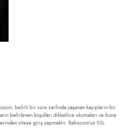
osyon, belirli bir süre zarfında yaşanan kayıpların bir
ların belirlenen koşulları dikkatlice okumaları ve buna
zerinden siteye giriş yapmaktır. Bahiscom’un SSL