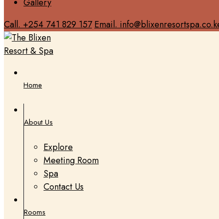
Gallery
Call. +254 741 829 157
Email. info@blixenresortspa.co.k
Home
About Us
Explore
Meeting Room
Spa
Contact Us
Rooms