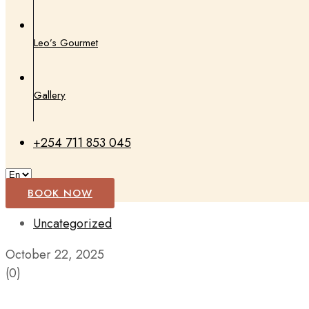
Leo’s Gourmet
Gallery
+254 711 853 045
BOOK NOW
Uncategorized
October 22, 2025
(0)