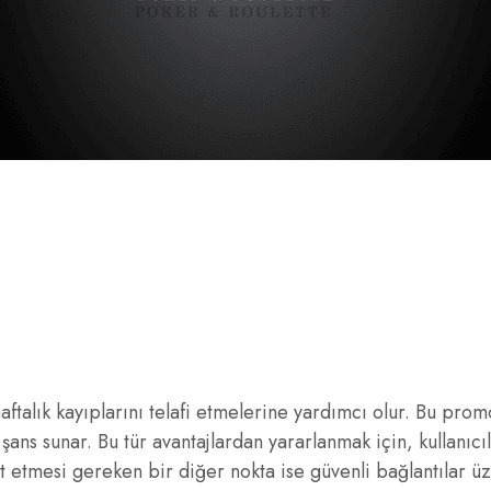
aftalık kayıplarını telafi etmelerine yardımcı olur. Bu prom
 şans sunar. Bu tür avantajlardan yararlanmak için, kullanıcı
t etmesi gereken bir diğer nokta ise güvenli bağlantılar ü