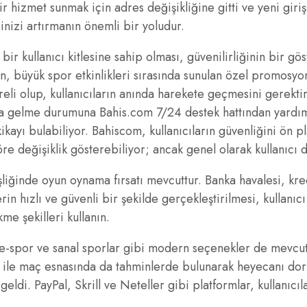
 bir hizmet sunmak için adres değişikliğine gitti ve yeni gi
inizi artırmanın önemli bir yoludur.
 bir kullanıcı kitlesine sahip olması, güvenilirliğinin bir g
in, büyük spor etkinlikleri sırasında sunulan özel promosyon
süreli olup, kullanıcıların anında harekete geçmesini gere
şıya gelme durumuna Bahis.com 7/24 destek hattından yardım 
ayı bulabiliyor. Bahiscom, kullanıcıların güvenliğini ön pla
e değişiklik gösterebiliyor; ancak genel olarak kullanıcı d
liğinde oyun oynama fırsatı mevcuttur. Banka havalesi, kred
in hızlı ve güvenli bir şekilde gerçekleştirilmesi, kullanıc
me şekilleri kullanın.
e-spor ve sanal sporlar gibi modern seçenekler de mevcut. Bu
ği ile maç esnasında da tahminlerde bulunarak heyecanı do
 geldi. PayPal, Skrill ve Neteller gibi platformlar, kullanı