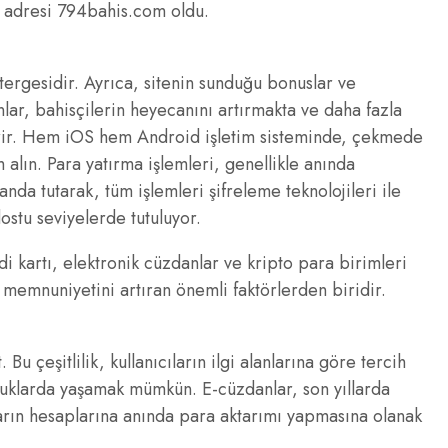
riş adresi 794bahis.com oldu.
östergesidir. Ayrıca, sitenin sunduğu bonuslar ve
lar, bahisçilerin heyecanını artırmakta ve daha fazla
ktirir. Hem iOS hem Android işletim sisteminde, çekmede
alın. Para yatırma işlemleri, genellikle anında
nda tutarak, tüm işlemleri şifreleme teknolojileri ile
ostu seviyelerde tutuluyor.
i kartı, elektronik cüzdanlar ve kripto para birimleri
ı memnuniyetini artıran önemli faktörlerden biridir.
 çeşitlilik, kullanıcıların ilgi alanlarına göre tercih
ruklarda yaşamak mümkün. E-cüzdanlar, son yıllarda
cıların hesaplarına anında para aktarımı yapmasına olanak