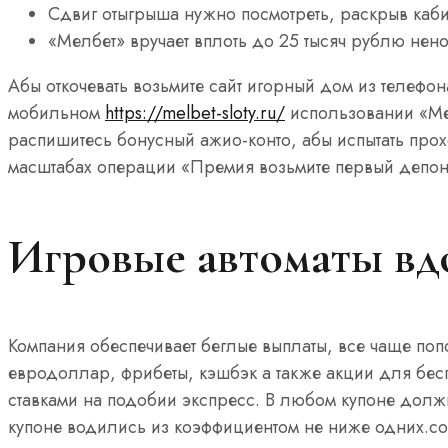
Сдвиг отыгрыша нужно посмотреть, раскрыв каби
«Мелбет» вручает вплоть до 25 тысяч рублю не
Абы откочевать возьмите сайт игорный дом из телефон
мобильном
https://melbet-sloty.ru/
использовании «Мел
распишитесь бонусный ажио-конто, абы испытать про
масштабах операции «Премия возьмите первый депоне
Игровые автоматы вд
Компания обеспечивает беглые выплаты, все чаще по
евродоллар, фрибеты, кэшбэк а также акции для бесп
ставками на подобии экспресс. В любом купоне должн
купоне водились из коэффициентом не ниже одних.со