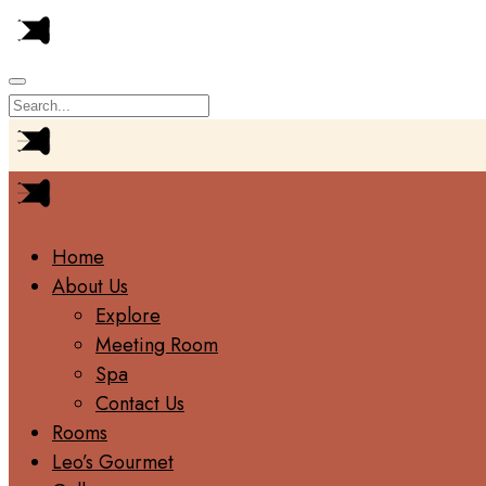
Home
About Us
Explore
Meeting Room
Spa
Contact Us
Rooms
Leo’s Gourmet