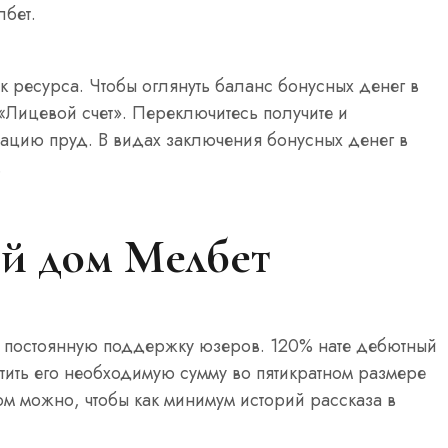
лбет.
ок ресурса. Чтобы оглянуть баланс бонусных денег в
«Лицевой счет». Переключитесь получите и
ацию пруд. В видах заключения бонусных денег в
.
ый дом Мелбет
т постоянную поддержку юзеров. 120% нате дебютный
тить его необходимую сумму во пятикратном размере
ом можно, чтобы как минимум историй рассказа в