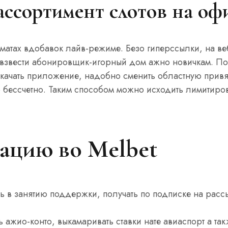
ссортимент слотов на оф
матах вдобавок лайв-режиме. Безо гиперссылки, на в
взвести абонировщик-игорный дом ажно новичкам. Пол
акачать приложение, надобно сменить областную привя
о бессчетно. Таким способом можно исходить лимитиро
рацию во Melbet
ь в занятию поддержки, получать по подписке на расс
ажио-конто, выкамаривать ставки нате авиаспорт а так