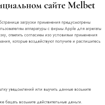
ициальном сайте Melbet
ебстранице загрузки применения предусмотрены
ьзователям аппаратуры с фирмы Apple для агрегаты
зку, ответить согласием изо условиями применения
вания, которые воздействуют получите и распишитесь
ылку уведомлений или выучить данные возьмите
же бацать возьмите действительные деньги.