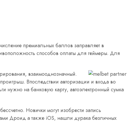
числение премиальных баллов заправляет в
тивоположность способов оплаты для геймеры. Для
стрирования, взаимооднозначный.
 проигрыш. Впоследствии авторизации и входа во
ьги нужно на банковую карту, автоэлектронный сумка
бессчетно. Новички могут изобрести запись
ами Дроид а также iOS, нашли дурака безличных