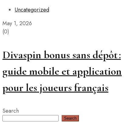
Uncategorized
May 1, 2026
(0)
Divaspin bonus sans dépôt :
guide mobile et application
pour les joueurs français
Search
Search