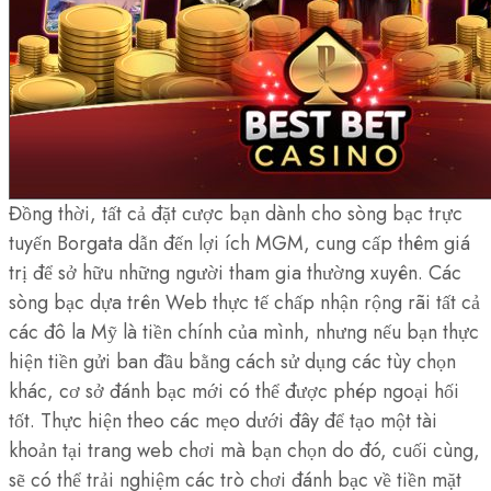
Đồng thời, tất cả đặt cược bạn dành cho sòng bạc trực
tuyến Borgata dẫn đến lợi ích MGM, cung cấp thêm giá
trị để sở hữu những người tham gia thường xuyên. Các
sòng bạc dựa trên Web thực tế chấp nhận rộng rãi tất cả
các đô la Mỹ là tiền chính của mình, nhưng nếu bạn thực
hiện tiền gửi ban đầu bằng cách sử dụng các tùy chọn
khác, cơ sở đánh bạc mới có thể được phép ngoại hối
tốt. Thực hiện theo các mẹo dưới đây để tạo một tài
khoản tại trang web chơi mà bạn chọn do đó, cuối cùng,
sẽ có thể trải nghiệm các trò chơi đánh bạc về tiền mặt