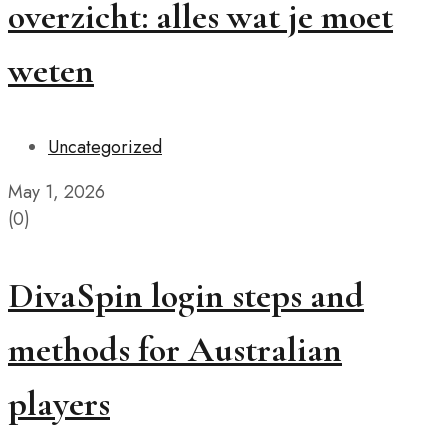
overzicht: alles wat je moet
weten
Uncategorized
May 1, 2026
(0)
DivaSpin login steps and
methods for Australian
players