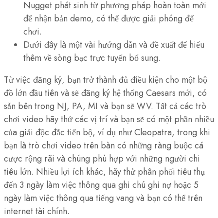
Nugget phát sinh từ phương pháp hoàn toàn mới
để nhận bản demo, có thể được giải phóng để
chơi.
Dưới đây là một vài hướng dẫn và đề xuất để hiểu
thêm về sòng bạc trực tuyến bổ sung.
Từ việc đăng ký, bạn trở thành đủ điều kiện cho một bộ
đồ lớn đầu tiên và sẽ đăng ký hệ thống Caesars mới, có
sẵn bên trong NJ, PA, MI và bạn sẽ WV. Tất cả các trò
chơi video hãy thử các vị trí và bạn sẽ có một phần nhiều
của giải độc đắc tiến bộ, ví dụ như Cleopatra, trong khi
bạn là trò chơi video trên bàn có những ràng buộc cá
cược rộng rãi và chúng phù hợp với những người chi
tiêu lớn. Nhiều lợi ích khác, hãy thử phân phối tiêu thụ
đến 3 ngày làm việc thông qua ghi chú ghi nợ hoặc 5
ngày làm việc thông qua tiếng vang và bạn có thể trên
internet tài chính.