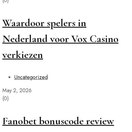
(0)
Waardoor spelers in
Nederland voor Vox Casino
verkiezen
Uncategorized
May 2, 2026
(0)
Fanobet bonuscode review