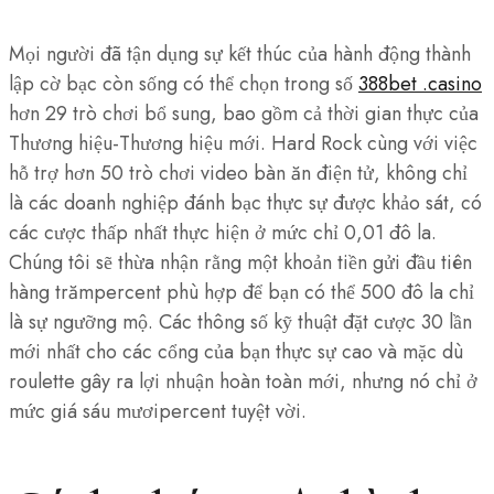
Mọi người đã tận dụng sự kết thúc của hành động thành
lập cờ bạc còn sống có thể chọn trong số
388bet .casino
hơn 29 trò chơi bổ sung, bao gồm cả thời gian thực của
Thương hiệu-Thương hiệu mới. Hard Rock cùng với việc
hỗ trợ hơn 50 trò chơi video bàn ăn điện tử, không chỉ
là các doanh nghiệp đánh bạc thực sự được khảo sát, có
các cược thấp nhất thực hiện ở mức chỉ 0,01 đô la.
Chúng tôi sẽ thừa nhận rằng một khoản tiền gửi đầu tiên
hàng trămpercent phù hợp để bạn có thể 500 đô la chỉ
là sự ngưỡng mộ. Các thông số kỹ thuật đặt cược 30 lần
mới nhất cho các cổng của bạn thực sự cao và mặc dù
roulette gây ra lợi nhuận hoàn toàn mới, nhưng nó chỉ ở
mức giá sáu mươipercent tuyệt vời.