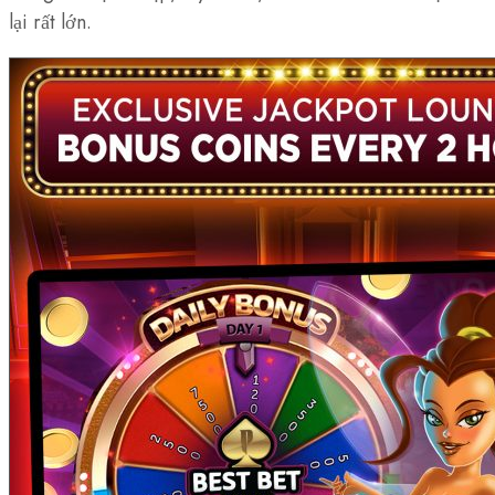
lại rất lớn.