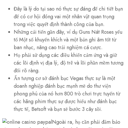
Đây là lý do tại sao nó thực sự đáng để chi tiết bạn
để có cơ hội đóng vai một nhân vật quan trọng
trong việc quyết định thành công của bạn.
Những cải tiến gần đây, ví dụ Guns Nát Roses yếu
tố Một số khuyến khích và một bản ghi âm tốt từ
ban nhạc, nâng cao trải nghiệm cá cược.
Họ phải sử dụng các điều khiển cảm ứng và giữ
các lỗi định vị địa lý, độ trễ và lỗi phần mềm tương
đối rõ ràng.
Ấn tượng cơ sở đánh bạc Vegas thực sự là một
doanh nghiệp đánh bạc mạnh mẽ do thư viện
phong phú của nó hơn 800 trò chơi trực tuyến từ
các hãng phim thực sự được hiểu như đánh bạc
thực tế, Betsoft và bạn sẽ bước 3 cây sồi.
Ngoài ra, họ cần phải đảm bảo