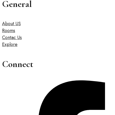
General
About US
Rooms
Contac Us
Explore
Connect