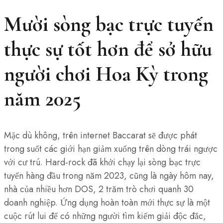
Mười sòng bạc trực tuyến
thực sự tốt hơn để sở hữu
người chơi Hoa Kỳ trong
năm 2025
Mặc dù không, trên internet Baccarat sẽ được phát
trong suốt các giới hạn giảm xuống trên dòng trái ngược
với cư trú. Hard-rock đã khởi chạy lại sòng bạc trực
tuyến hàng đầu trong năm 2023, cũng là ngày hôm nay,
nhà của nhiều hơn DOS, 2 trăm trò chơi quanh 30
doanh nghiệp. Ứng dụng hoàn toàn mới thực sự là một
cuộc rút lui để có những người tìm kiếm giải độc đắc,