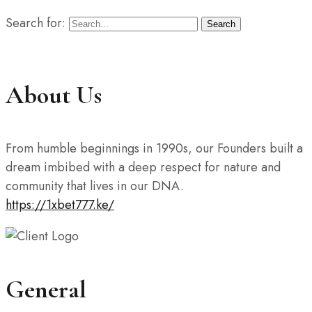
Search for:
Search
About Us
From humble beginnings in 1990s, our Founders built a
dream imbibed with a deep respect for nature and
community that lives in our DNA.
https://1xbet777.ke/
General