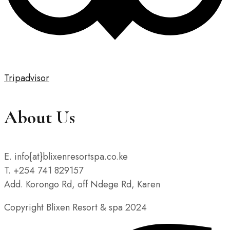
Tripadvisor
About Us
E. info{at}blixenresortspa.co.ke
T. +254 741 829157
Add. Korongo Rd, off Ndege Rd, Karen
Copyright Blixen Resort & spa 2024