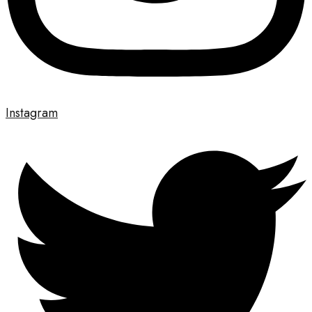
Instagram