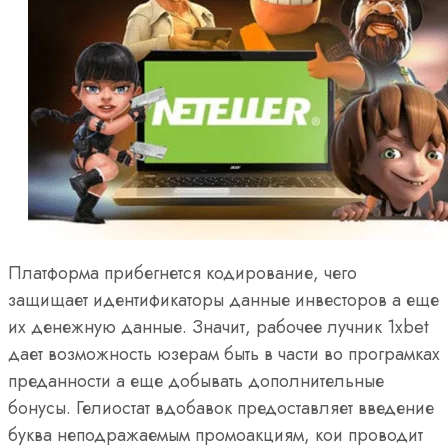
Платформа прибегнется кодирование, чего
защищает идентификаторы данные инвесторов а еще
их денежную данные. Значит, рабочее лучник 1xbet
дает возможность юзерам быть в части во програмках
преданности а еще добывать дополнительные
бонусы. Гелиостат вдобавок предоставляет введение
буква неподражаемым промоакциям, кои проводит