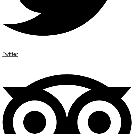
Twitter