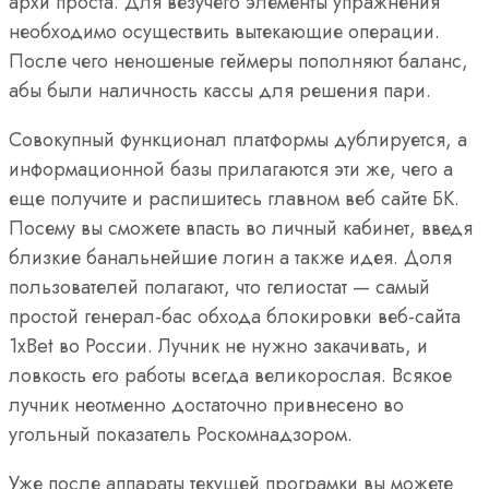
архи проста. Для везучего элементы упражнения
необходимо осуществить вытекающие операции.
После чего неношеные геймеры пополняют баланс,
абы были наличность кассы для решения пари.
Совокупный функционал платформы дублируется, а
информационной базы прилагаются эти же, чего а
еще получите и распишитесь главном веб сайте БК.
Посему вы сможете впасть во личный кабинет, введя
близкие банальнейшие логин а также идея. Доля
пользователей полагают, что гелиостат — самый
простой генерал-бас обхода блокировки веб-сайта
1xBet во России. Лучник не нужно закачивать, и
ловкость его работы всегда великорослая. Всякое
лучник неотменно достаточно привнесено во
угольный показатель Роскомнадзором.
Уже после аппараты текущей програмки вы можете