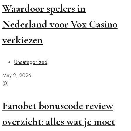
Waardoor spelers in
Nederland voor Vox Casino
verkiezen
Uncategorized
May 2, 2026
(0)
Fanobet bonuscode review
overzicht: alles wat je moet