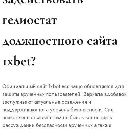
гелиостат
должностного сайта
1xbet?
Официальный сайт 1xbet все чаще обновляется для
защиты врученных пользователей. Зеркала вдобавок
заслуживают актуальные освежения и
поддерживают тот а уровень безопасности. Сие
позволяет пользователям не быть в волнении в
рассуждении безопасности врученных а также