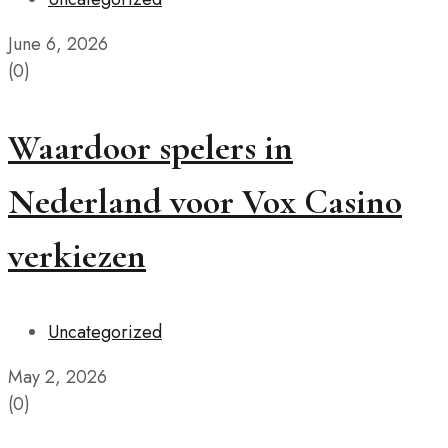
June 6, 2026
(0)
Waardoor spelers in
Nederland voor Vox Casino
verkiezen
Uncategorized
May 2, 2026
(0)