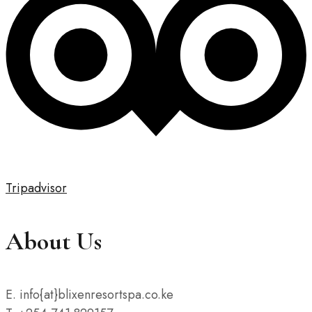
Tripadvisor
About Us
E. info{at}blixenresortspa.co.ke