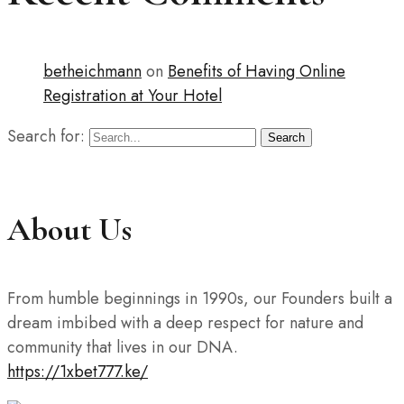
betheichmann
on
Benefits of Having Online
Registration at Your Hotel
Search for:
Search
About Us
From humble beginnings in 1990s, our Founders built a
dream imbibed with a deep respect for nature and
community that lives in our DNA.
https://1xbet777.ke/