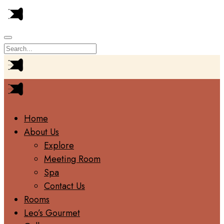
Home
About Us
Explore
Meeting Room
Spa
Contact Us
Rooms
Leo’s Gourmet