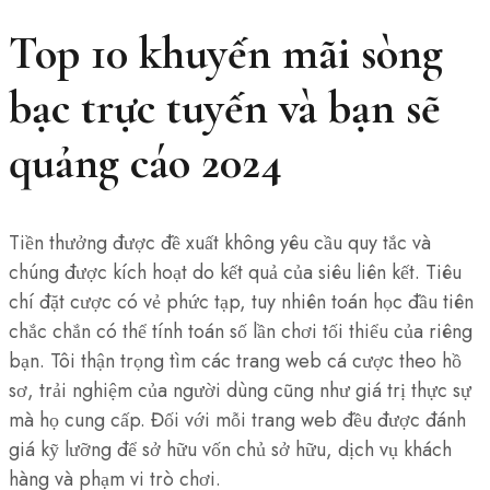
Top 10 khuyến mãi sòng
bạc trực tuyến và bạn sẽ
quảng cáo 2024
Tiền thưởng được đề xuất không yêu cầu quy tắc và
chúng được kích hoạt do kết quả của siêu liên kết. Tiêu
chí đặt cược có vẻ phức tạp, tuy nhiên toán học đầu tiên
chắc chắn có thể tính toán số lần chơi tối thiểu của riêng
bạn. Tôi thận trọng tìm các trang web cá cược theo hồ
sơ, trải nghiệm của người dùng cũng như giá trị thực sự
mà họ cung cấp.
Đối với mỗi trang web đều được đánh
giá kỹ lưỡng để sở hữu vốn chủ sở hữu, dịch vụ khách
hàng và phạm vi trò chơi.