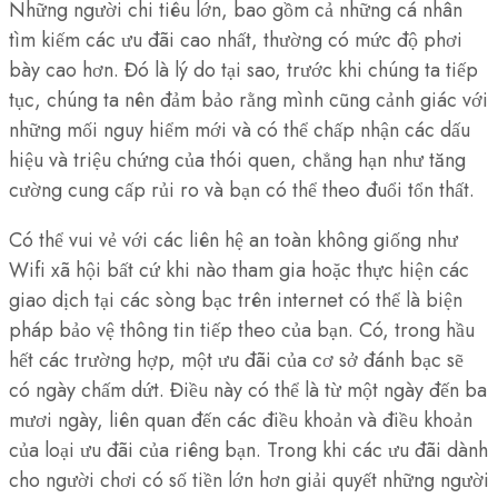
Những người chi tiêu lớn, bao gồm cả những cá nhân
tìm kiếm các ưu đãi cao nhất, thường có mức độ phơi
bày cao hơn. Đó là lý do tại sao, trước khi chúng ta tiếp
tục, chúng ta nên đảm bảo rằng mình cũng cảnh giác với
những mối nguy hiểm mới và có thể chấp nhận các dấu
hiệu và triệu chứng của thói quen, chẳng hạn như tăng
cường cung cấp rủi ro và bạn có thể theo đuổi tổn thất.
Có thể vui vẻ với các liên hệ an toàn không giống như
Wifi xã hội bất cứ khi nào tham gia hoặc thực hiện các
giao dịch tại các sòng bạc trên internet có thể là biện
pháp bảo vệ thông tin tiếp theo của bạn. Có, trong hầu
hết các trường hợp, một ưu đãi của cơ sở đánh bạc sẽ
có ngày chấm dứt. Điều này có thể là từ một ngày đến ba
mươi ngày, liên quan đến các điều khoản và điều khoản
của loại ưu đãi của riêng bạn. Trong khi các ưu đãi dành
cho người chơi có số tiền lớn hơn giải quyết những người