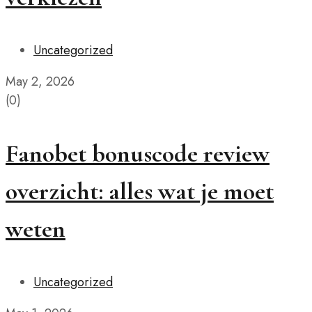
Uncategorized
May 2, 2026
(0)
Fanobet bonuscode review
overzicht: alles wat je moet
weten
Uncategorized