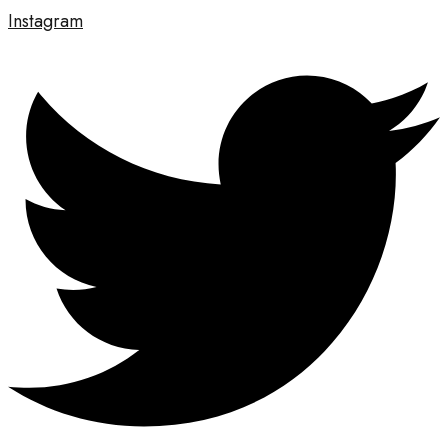
Instagram