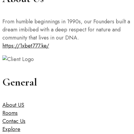
From humble beginnings in 1990s, our Founders built a
dream imbibed with a deep respect for nature and
community that lives in our DNA.
https://1xbet777.ke/
General
About US
Rooms
Contac Us
Explore