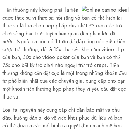
Tiền thưởng này không phải là tiền
cược thực sự vì thực sự nói rằng và bạn có thể hiện tại
thực sự là lựa chọn hợp pháp duy nhất để xem các trò
chơi sòng bạc trực tuyến liên quan đến phần lớn đất
nước. Ngoài ra còn có 1 tuần để đáp ứng các điều kiện
cược trả thưởng, đó là 15x cho các khe cắm video clip
của bạn, 30x cho video poker của bạn và bạn có thể
75x cho bất kỳ trò chơi nào ngoại trừ trò craps. Tiền
thưởng không cần đặt cọc là một trong những khoản đầu
tư phổ biến nhất của các chuyên gia, cung cấp cho bạn
một khoản tiền thưởng hợp pháp thay vì yêu cầu đặt cọc
thực sự.
Loại tài nguyên này cung cấp chỉ dẫn bảo mật và chu
đáo, hướng dẫn ai đó về việc khôi phục dữ liệu và bạn
có thể đưa ra các mô hình ra quyết định mạnh mẽ hơn.