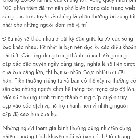
100 phần trăm đã trở nên phổ biến trong các trang web
sòng bạc trực tuyến và chúng là phần thưởng bổ sung tốt
nhất cho những người đam mê vị trí.
Điều này sẽ khác nhau ở bất kỳ đâu giữa
ku.77
các sòng
bạc khác nhau, tốt nhất là bạn nên đọc kỹ các điều khoản
chi tiết. Các ứng dụng trung thành có xu hướng cung
cấp các đặc quyền ngày càng tăng, nghĩa là số tiền cược
của bạn càng lớn, thì bạn sẽ nhận được nhiều ưu đãi
hơn. Tiền thưởng riêng tư và bạn có thể xảy ra thường có
sẵn cho những người chơi hệ thống tôn trọng cấp độ lớn.
Một số chương trình trung thành cung cấp quyền truy
cập vào các dịch vụ hỗ trợ nhanh hơn vì những người
cấp độ cao hơn của họ.
Những người tham gia bình thường cũng như tận dụng
nhiều chương trình khuyến mãi và bạn có thể tôn trọng