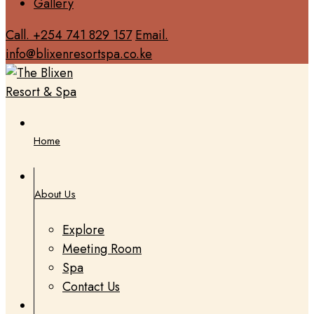
Gallery
Call. +254 741 829 157
Email.
info@blixenresortspa.co.ke
Home
About Us
Explore
Meeting Room
Spa
Contact Us