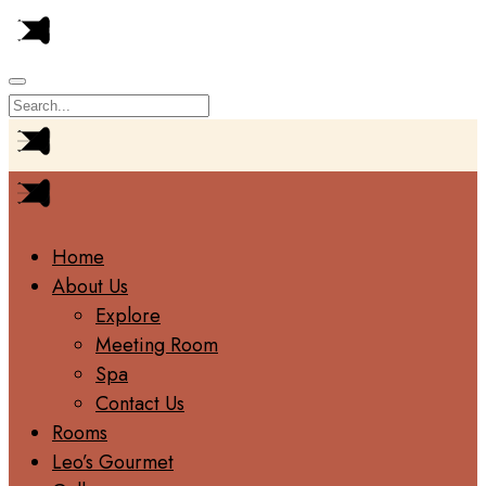
Home
About Us
Explore
Meeting Room
Spa
Contact Us
Rooms
Leo’s Gourmet