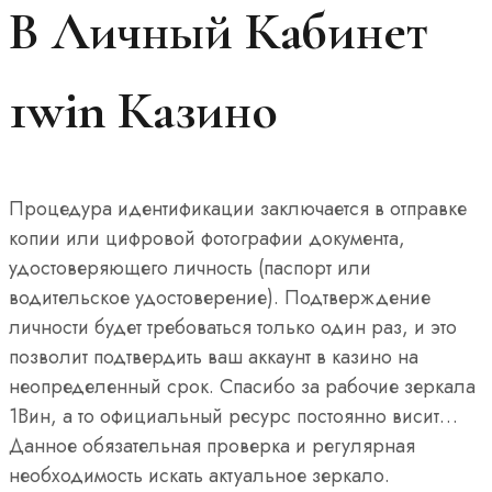
В Личный Кабинет
1win Казино
Процедура идентификации заключается в отправке
копии или цифровой фотографии документа,
удостоверяющего личность (паспорт или
водительское удостоверение). Подтверждение
личности будет требоваться только один раз, и это
позволит подтвердить ваш аккаунт в казино на
неопределенный срок. Спасибо за рабочие зеркала
1Вин, а то официальный ресурс постоянно висит…
Данное обязательная проверка и регулярная
необходимость искать актуальное зеркало.