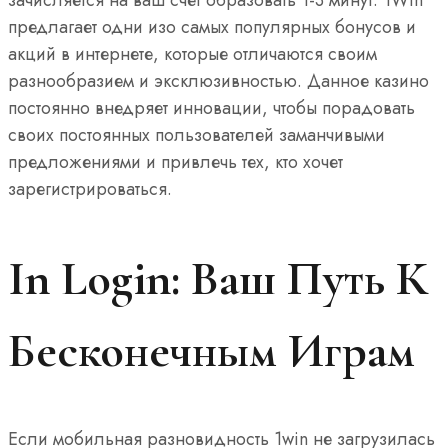
предлагает одни изо самых популярных бонусов и
акций в интернете, которые отличаются своим
разнообразием и эксклюзивностью. Данное казино
постоянно внедряет инновации, чтобы порадовать
своих постоянных пользователей заманчивыми
предложениями и привлечь тех, кто хочет
зарегистрироваться.
In Login: Ваш Путь К
Бесконечным Играм
Если мобильная разновидность 1win не загрузилась