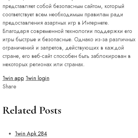
представляет собой безопасным сайтом, который
соответствует всем необходимым правилам ради
предоставления азартных игр в Интернете.
Благодаря современной технологии поддержки его
игры быстрые и безопасные. Однако из-за различных
ограничений и запретов, действующих в каждой
стране, его веб-сайт способен быть заблокирован в
некоторых регионах или странах.
1win app
1win login
Share
Related Posts
1win Apk 284