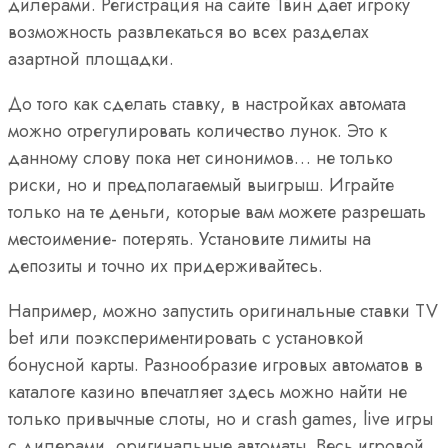
дилерами. Регистрация на сайте 1вин дает игроку
возможность развлекаться во всех разделах
азартной площадки.
До того как сделать ставку, в настройках автомата
можно отрегулировать количество лунок. Это к
данному слову пока нет синонимов… не только
риски, но и предполагаемый выигрыш. Играйте
только на те деньги, которые вам можете разрешать
местоимение- потерять. Установите лимиты на
депозиты и точно их придерживайтесь.
Например, можно запустить оригинальные ставки TV
bet или поэкспериментировать с установкой
бонусной карты. Разнообразие игровых автоматов в
каталоге казино впечатляет здесь можно найти не
только привычные слоты, но и crash games, live игры
с дилерами, оригинальные автоматы. Весь игровой