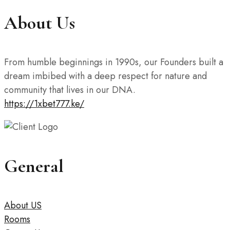
About Us
From humble beginnings in 1990s, our Founders built a
dream imbibed with a deep respect for nature and
community that lives in our DNA.
https://1xbet777.ke/
General
About US
Rooms