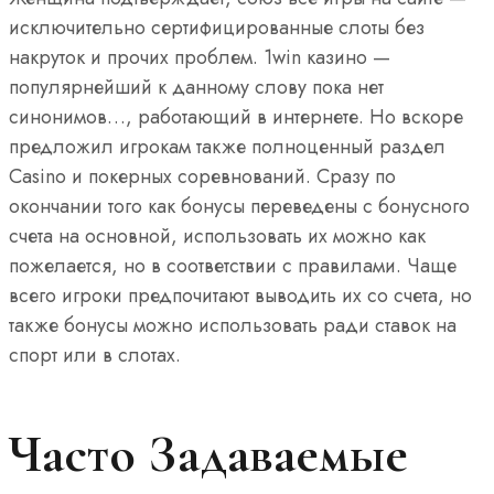
исключительно сертифицированные слоты без
накруток и прочих проблем. 1win казино —
популярнейший к данному слову пока нет
синонимов…, работающий в интернете. Но вскоре
предложил игрокам также полноценный раздел
Casino и покерных соревнований. Сразу по
окончании того как бонусы переведены с бонусного
счета на основной, использовать их можно как
пожелается, но в соответствии с правилами. Чаще
всего игроки предпочитают выводить их со счета, но
также бонусы можно использовать ради ставок на
спорт или в слотах.
Часто Задаваемые