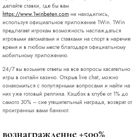
делайте ставки, где бы вам
https://www.1winbeten.com
ни находились,
используя официальное приложение 1Win. 1Win
предлагает игрокам возможность наслаждаться
игровыми автоматами и ставками на спорт в наречие
время и в любом месте благодаря официальному
мобильному приложению.
24/7 вы возьмите ответы на все вопросы касательно
игры в онлайн казино. Открыв live chat, можно
ознакомиться с популярными вопросами и найти на
них уже готовый реплика. Кэшбэк в клубе от 1% до
самого 30% – сие утешительный награда, возврат от
проигранных вами банкнот.
вознаграждение +500%