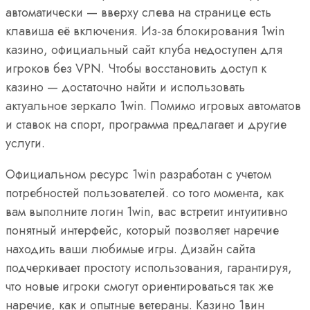
автоматически — вверху слева на странице есть
клавиша её включения. Из-за блокирования 1win
казино, официальный сайт клуба недоступен для
игроков без VPN. Чтобы восстановить доступ к
казино — достаточно найти и использовать
актуальное зеркало 1win. Помимо игровых автоматов
и ставок на спорт, программа предлагает и другие
услуги.
Официальном ресурс 1win разработан с учетом
потребностей пользователей. со того момента, как
вам выполните логин 1win, вас встретит интуитивно
понятный интерфейс, который позволяет наречие
находить ваши любимые игры. Дизайн сайта
подчеркивает простоту использования, гарантируя,
что новые игроки смогут ориентироваться так же
наречие, как и опытные ветераны. Казино 1вин