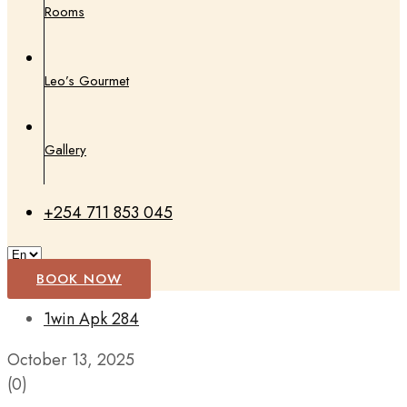
Rooms
Leo’s Gourmet
Gallery
+254 711 853 045
BOOK NOW
1win Apk 284
October 13, 2025
(0)