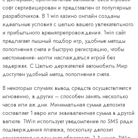
софт сертифицирован и представлен от популярных
разработчиков. В 1 win казино онлайн созданы
идеальные условия с целью вашего увлекательного
и прибыльного времяпрепровождения. 1win сайт
предлагает пышный подбор игр, удобные методы
пополнения счета и быструю регистрацию, чтобы
местоимение- могли наслаждаться игрой без
задержек. С Целью держателей автомобиль Мир
доступен удобный метод пополнения счета.
В некоторых случаях вывод средств осуществляется
мгновенно, в других – способен занять несколько
часов или аж дни. Минимальная сумма депозита
составляет 1 евро или эквивалентная сумма в другой
валюте. 1Win использует уведомление по SMS ради
подтверждения платежа, поскольку депозит
зачисляется на ваш счет образовать 1-3 минут. 1Win