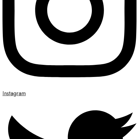
Instagram