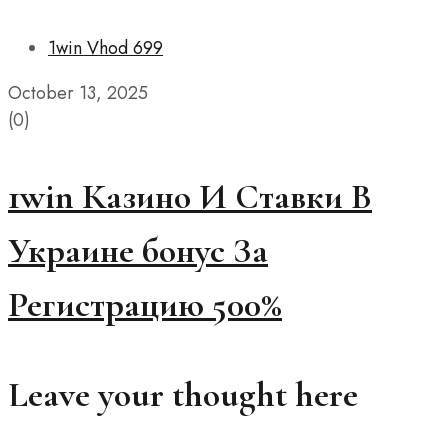
1win Vhod 699
October 13, 2025
(0)
1win Казино И Ставки В
Украине бонус За
Регистрацию 500%
Leave your thought here