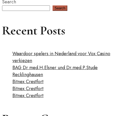
Search
Search
Recent Posts
Waardoor spelers in Nederland voor Vox Casino
verkiezen
BAG Dr med.H.Elsner und Dr.med.P.Stude
Recklinghausen
Bitnex Crestfort
Bitnex Crestfort
Bitnex Crestfort