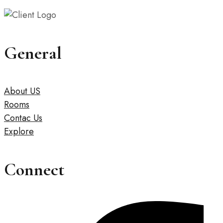
General
About US
Rooms
Contac Us
Explore
Connect