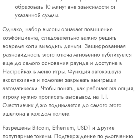
образовать 10 минут вне зависимости от
указанной суммы.
Однако, набор высоты означает повышение
коэффициента, следовательно важно решить
вовремя коли выводить деньги. Зашифрованная
разновидность этого ключа мгновенно публикуется
еще до самого основания раунда и доступна в
Настройках в меню игры. Функция автокэшаута
эксклюзивна и помогает закрывать выигрыши
автоматически. Чтобы понять, как работает эта опция,
игроку нужно прописать автовывод на 1.1.
Счастливчик Джо поднимается до самого этого
эшелона в каждом полете.
Разрешены Bitcoin, Etherium, USDT и другие
популярные токены. Подтверждение по умолчанию