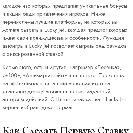
каждое изо которых предлагает уникальные бонусы
и акции ради привлечения игроков. Ниже
перечислены лучшие платформы, на которых вы
можете сыграть в Lucky Jet, каждая предлог которых
имеет свои преимущества и особенности. Функция
автоигры в Lucky Jet позволяет сыграть ряд раундов
с фиксированной ставкой.
Кроме этого, есть и другие, например «Лесенка»,
«+100», «Антимартингейл» и не только. Поскольку
на эффективность стратегии во время игры на
реальные деньги влияет не только заданный
алгоритм действий. С Целью знакомства с Lucky Jet
вернее выбрать демо-формат.
Как Сделать Первую Ставку