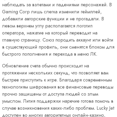
наблюдать за взлетами и падениями персонажей. В
Gaming Corp лишь слегка изменили геймплей,
добавили авторские функции и не прогадали. В
левом верхнем углу располагается логотип
оператора, нажатие на который переводит на
главную страницу. Союз породить аккаунт или войти
в существующий профиль, они сменятся блоком для
быстрого пополнения и перехода в меню ЛК.
Обновление счета обычно происходит на
протяжении нескольких секунд, что позволяет вам
быстрее приступить к игре. Благодаря современным
технологиям шифрования все финансовые переводы
прочно защищены от доступа людей со злым
умыслом. Лития поддержки наречие готова помочь в
случае возникновения каких-либо проблем. Lucky Jet
доступен во многих авторитетных онлайн-казино,