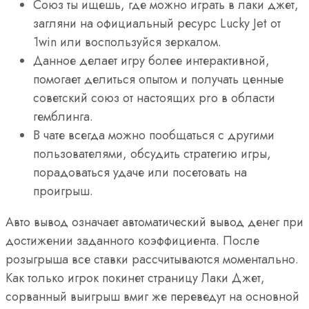
Союз ты ищешь, где можно играть в лаки джет,
загляни на официальный ресурс Lucky Jet от
1win или воспользуйся зеркалом.
Данное делает игру более интерактивной,
помогает делиться опытом и получать ценные
советский союз от настоящих pro в области
гемблинга.
В чате всегда можно пообщаться с другими
пользователями, обсудить стратегию игры,
порадоваться удаче или посетовать на
проигрыш.
Авто вывод означает автоматический вывод денег при
достижении заданного коэффициента. После
розыгрыша все ставки рассчитываются моментально.
Как только игрок покинет страницу Лаки Джет,
сорванный выигрыш вмиг же переведут на основной