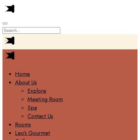
Home
About Us
Explore
Meeting Room
Spa
Contact Us
Rooms
Leo’s Gourmet