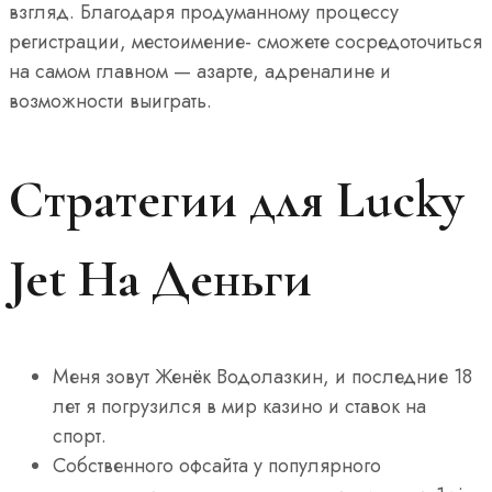
взгляд. Благодаря продуманному процессу
регистрации, местоимение- сможете сосредоточиться
на самом главном — азарте, адреналине и
возможности выиграть.
Стратегии для Lucky
Jet На Деньги
Меня зовут Женёк Водолазкин, и последние 18
лет я погрузился в мир казино и ставок на
спорт.
Собственного офсайта у популярного