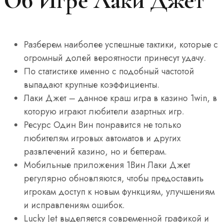
Об Игре Лаки Джет
Разберем наиболее успешные тактики, которые с
огромный долей вероятности принесут удачу.
По статистике именно с подобный частотой
выпадают крупные коэффициенты.
Лаки Джет – данное краш игра в казино 1win, в
которую играют любители азартных игр.
Ресурс Один Вин понравится не только
любителям игровых автоматов и других
развлечений казино, но и беттерам.
Мобильные приложения 1Вин Лаки Джет
регулярно обновляются, чтобы предоставить
игрокам доступ к новым функциям, улучшениям
и исправлениям ошибок.
Lucky Jet выделяется современной графикой и