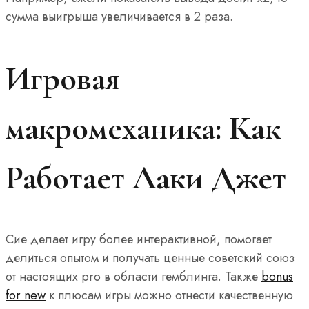
сумма выигрыша увеличивается в 2 раза.
Игровая
макромеханика: Как
Работает Лаки Джет
Сие делает игру более интерактивной, помогает
делиться опытом и получать ценные советский союз
от настоящих pro в области гемблинга. Также
bonus
for new
к плюсам игры можно отнести качественную