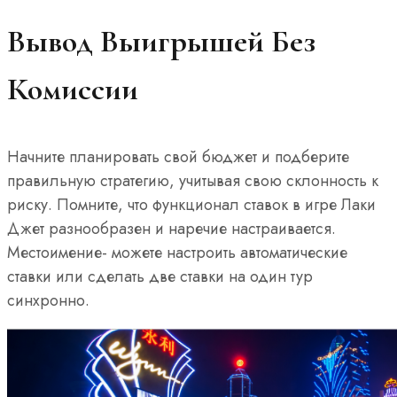
Вывод Выигрышей Без
Комиссии
Начните планировать свой бюджет и подберите
правильную стратегию, учитывая свою склонность к
риску. Помните, что функционал ставок в игре Лаки
Джет разнообразен и наречие настраивается.
Местоимение- можете настроить автоматические
ставки или сделать две ставки на один тур
синхронно.