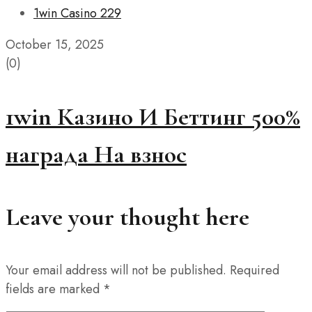
1win Casino 229
October 15, 2025
(0)
1win Казино И Беттинг 500%
награда На взнос
Leave your thought here
Your email address will not be published.
Required
fields are marked
*