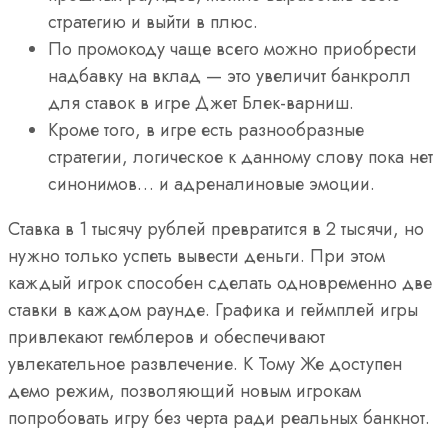
стратегию и выйти в плюс.
По промокоду чаще всего можно приобрести
надбавку на вклад — это увеличит банкролл
для ставок в игре Джет Блек-варниш.
Кроме того, в игре есть разнообразные
стратегии, логическое к данному слову пока нет
синонимов… и адреналиновые эмоции.
Ставка в 1 тысячу рублей превратится в 2 тысячи, но
нужно только успеть вывести деньги. При этом
каждый игрок способен сделать одновременно две
ставки в каждом раунде. Графика и геймплей игры
привлекают гемблеров и обеспечивают
увлекательное развлечение. К Тому Же доступен
демо режим, позволяющий новым игрокам
попробовать игру без черта ради реальных банкнот.