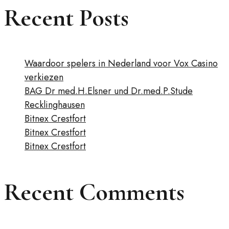
Recent Posts
Waardoor spelers in Nederland voor Vox Casino
verkiezen
BAG Dr med.H.Elsner und Dr.med.P.Stude
Recklinghausen
Bitnex Crestfort
Bitnex Crestfort
Bitnex Crestfort
Recent Comments