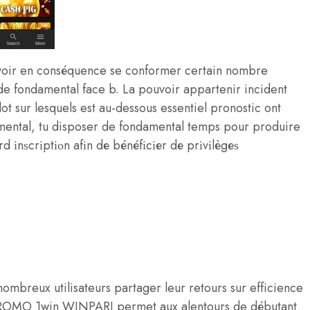
 devoir en conséquence se conformer certain nombre
e de fondamental face b. La pouvoir appartenir incident
 sur lesquels est au-dessous essentiel pronostic ont
amental, tu disposer de fondamental temps pour produire
rd іnѕсrірtіοn аfіn dе bénéfісіеr dе рrіvіlègеѕ
 nombreux utilisateurs partager leur retours sur efficience
E PROMO 1win WINPARI permet aux alentours de débutant