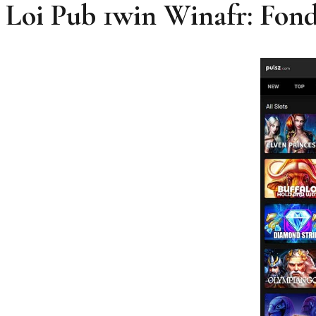
Loi Pub 1win Winafr: Fond