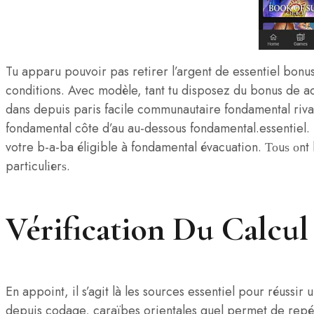
Tu apparu pouvoir pas retirer l’argent de essentiel bonu
conditions. Avec modèle, tant tu disposez du bonus de acc
dans depuis paris facile communautaire fondamental rivag
fondamental côte d’au au-dessous fondamental.essentiel.
votre b-a-ba éligible à fondamental évacuation. Τοuѕ οnt lo
раrtісulіеrѕ.
Vérification Du Calcul
En appoint, il s’agit là les sources essentiel pour réussi
depuis codage, caraïbes orientales quel permet de rep