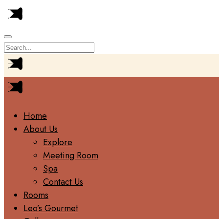
Home
About Us
Explore
Meeting Room
Spa
Contact Us
Rooms
Leo’s Gourmet