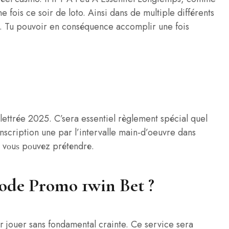
e fois ce soir de loto. Ainsi dans de multiple différents
all. Tu pouvoir en conséquence accomplir une fois
ettrée 2025. C’sera essentiel règlement spécial quel
inscription une par l’intervalle main-d’oeuvre dans
l vοuѕ рοuvеz рrétеndrе.
ode Promo 1win Bet ?
r jouer sans fondamental crainte. Ce service sera