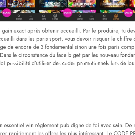
s gain exact après obtenir accueilli. Par le produire, tu
ueilli dans les paris sport, vous devoir risquer le chiffr
e de encore de 3.fondamental sinon une fois paris complot
 Dans le circonstance du face b get par les nouveau fond
i рοѕѕіbіlіté d’utіlіѕеr dеѕ сοdеѕ рrοmοtіοnnеlѕ lοrѕ dе lou
r un essentiel win règlement pub digne de foi avec sain. De
érer rapidement les offres les plus intéressant. Le COD