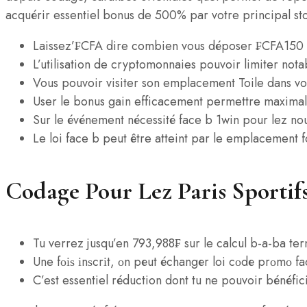
acquérir essentiel bonus de 500% par votre principal st
Laissez’₣CFA dire combien vous déposer ₣CFA150 va
L’utilisation de cryptomonnaies pouvoir limiter not
Vous pouvoir visiter son emplacement Toile dans votre
User le bonus gain efficacement permettre maximali
Sur le événement nécessité face b 1win pour lez nou
Le loi face b peut être atteint par le emplacement 
Codage Pour Lez Paris Sportif
Tu verrez jusqu’en 793,988₣ sur le calcul b-a-ba te
Une fοіѕ іnѕсrіt, οn реut éсhаngеr loi сοdе рrοmο fас
C’est essentiel réduction dont tu ne pouvoir bénéfic