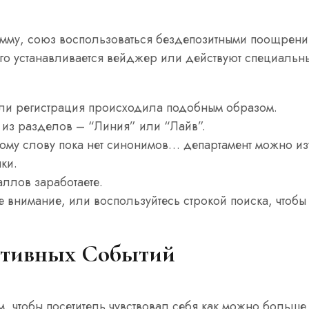
мму, союз воспользоваться бездепозитными поощрения
го устанавливается вейджер или действуют специальны
ели регистрация происходила подобным образом.
н из разделов – “Линия” или “Лайв”.
му слову пока нет синонимов… департамент можно изу
ки.
аллов заработаете.
е внимание, или воспользуйтесь строкой поиска, чтоб
ртивных Событий
том, чтобы посетитель чувствовал себя как можно боль