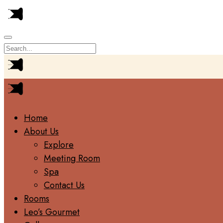
Home
About Us
Explore
Meeting Room
Spa
Contact Us
Rooms
Leo’s Gourmet