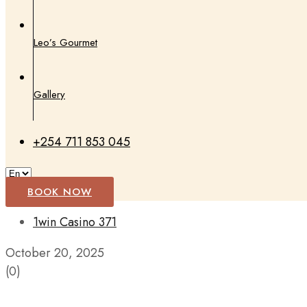
Leo’s Gourmet
Gallery
+254 711 853 045
BOOK NOW
1win Casino 371
October 20, 2025
(0)