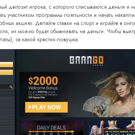
ный депозит игрока, с которого списываются деньги и 
ать участником программы лояльности и начать накапли
добных акциях. Делайте ставки на спорт и играйте в он
s, их можно будет обменивать на деньги. Чтобы выигра
аты), за какой крестик-ловушка.