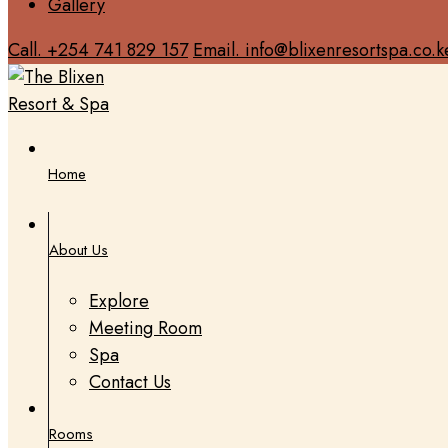
Gallery
Call. +254 741 829 157
Email. info@blixenresortspa.co.k
Home
About Us
Explore
Meeting Room
Spa
Contact Us
Rooms