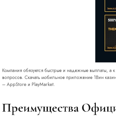
Компания обязуется быстрые и надежные выплаты, а 
вопросов. Скачать мобильное приложение 1Вин казин
– AppStore и PlayMarket.
Преимущества Офици