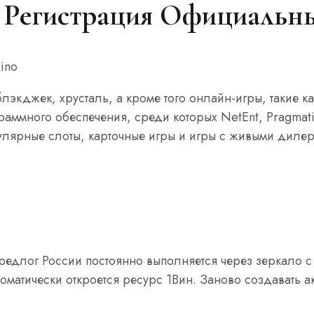
И Регистрация Официальны
блэкджек, хрусталь, а кроме того онлайн-игры, такие к
аммного обеспечения, среди которых NetEnt, Pragmatic
улярные слоты, карточные игры и игры с живыми диле
предлог России постоянно выполняется через зеркало 
матически откроется ресурс 1Вин. Заново создавать а