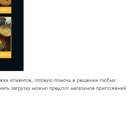
ржки клиентов, готовую помочь в решении любых
лнить загрузку можно предлог магазинов приложений