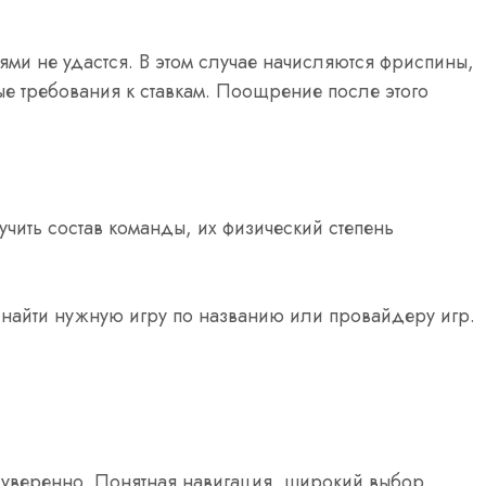
ми не удастся. В этом случае начисляются фриспины,
е требования к ставкам. Поощрение после этого
чить состав команды, их физический степень
ы найти нужную игру по названию или провайдеру игр.
ше уверенно. Понятная навигация, широкий выбор