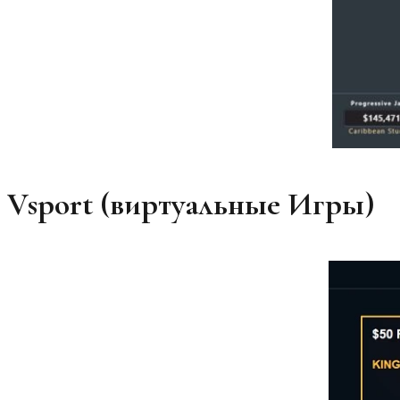
Vsport (виртуальные Игры)