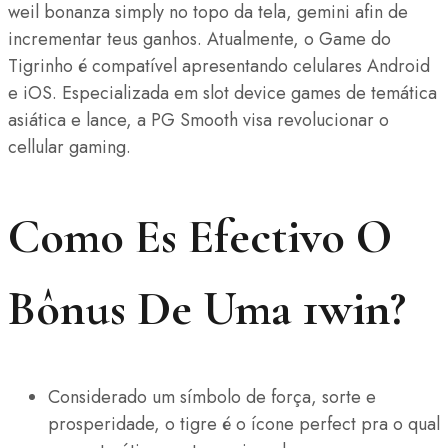
weil bonanza simply no topo da tela, gemini afin de
incrementar teus ganhos. Atualmente, o Game do
Tigrinho é compatível apresentando celulares Android
e iOS. Especializada em slot device games de temática
asiática e lance, a PG Smooth visa revolucionar o
cellular gaming.
Como Es Efectivo O
Bônus De Uma 1win?
Considerado um símbolo de força, sorte e
prosperidade, o tigre é o ícone perfect pra o qual