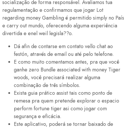
socialização de forma responsável. Avaliamos tua
regulamentação e confirmamos que jogar Lot
regarding money Gambling é permitido simply no País
e carry out mundo, oferecendo alguma experiência
divertida e enel weil legisla??o.
Dá afin de contarse em contato vello chat ao
festón, através de email ou até pelo telefone.
E como muito comentamos antes, pra que você
ganhe zero Bundle associated with money Tiger
woods, você precisará realizar alguma
combinação de três símbolos.
Exista guia prático assist tais como ponto de
remesa pra quem pretende explorar o espacio
perform fortune tiger asi como jogar com
segurança e eficácia.
Este aplicativo, poderá se tornar baixado de