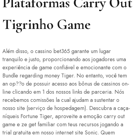
Plataformas Carry Out
Tigrinho Game
Além disso, o cassino bet365 garante um lugar
tranquilo e justo, proporcionando aos jogadores uma
experiência de game confiável e emocionante com o
Bundle regarding money Tiger. No entanto, você tem
an op??o de possuir acesso aos bônus de cassinos on-
line clicando em 1 dos nossos links de parceria. Nós
recebemos comissões la cual ajudam a sustentar o
nosso site (serviço de hospedagem). Descubra a caça-
níqueis Fortune Tiger, aproveite a emoção carry out
game e ze get familiar com teus recursos jogando a
trial gratuita em nosso internet site Sonic. Quem