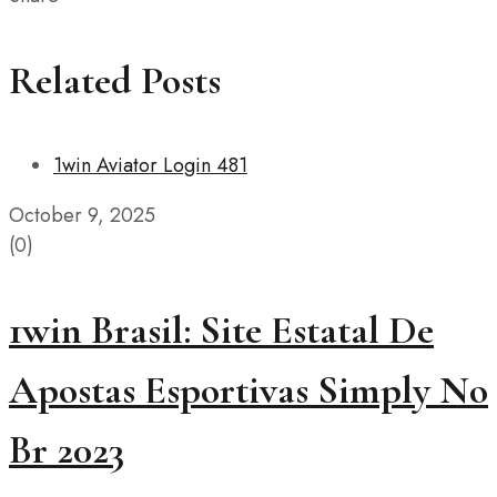
Related Posts
1win Aviator Login 481
October 9, 2025
(0)
1win Brasil: Site Estatal De
Apostas Esportivas Simply No
Br 2023