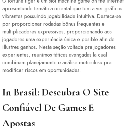
O fortune tiger é um slot machine game on the internet
apresentando temática oriental que tem a ver gráficos
vibrantes possuindo jogabilidade intuitiva. Destaca-se
por proporcionar rodadas bônus frequentes e
multiplicadores expressivos, proporcionando aos
jogadores uma experiência única e posible afin de
illustres ganhos. Nesta seção voltada pra jogadores
experientes, reunimos táticas avançadas la cual
combinam planejamento e análise meticulosa pra
modificar riscos em oportunidades.
In Brasil: Descubra O Site
Confiável De Games E
Apostas