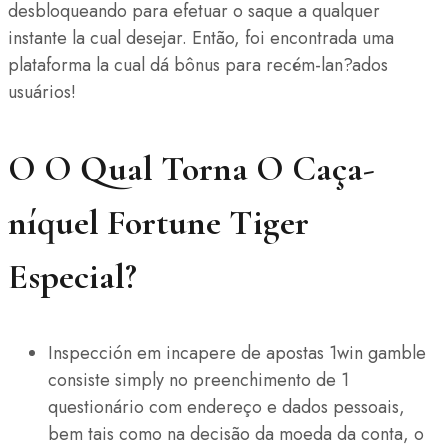
desbloqueando para efetuar o saque a qualquer
instante la cual desejar. Então, foi encontrada uma
plataforma la cual dá bônus para recém-lan?ados
usuários!
O O Qual Torna O Caça-
níquel Fortune Tiger
Especial?
Inspección em incapere de apostas 1win gamble
consiste simply no preenchimento de 1
questionário com endereço e dados pessoais,
bem tais como na decisão da moeda da conta, o