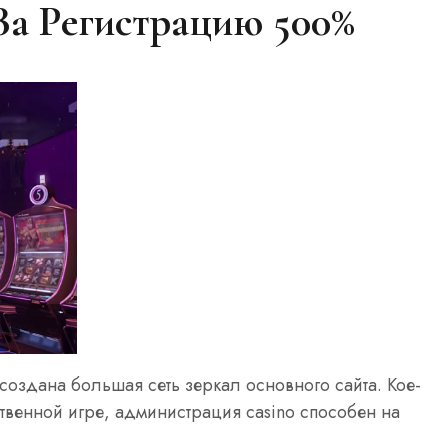
За Регистрацию 500%
 создана ͏большая се͏ть зеркал основного сайта. Кое-
ственной игре, администрация casino способен на