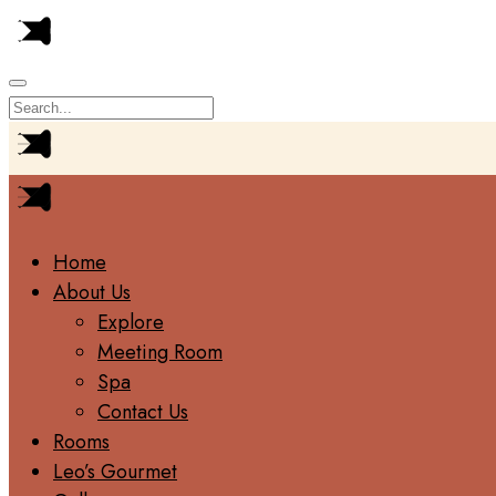
Home
About Us
Explore
Meeting Room
Spa
Contact Us
Rooms
Leo’s Gourmet