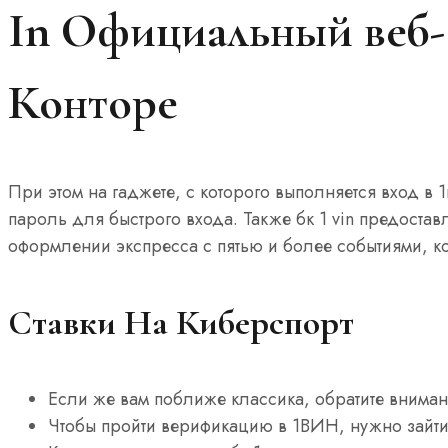
In Официальный веб-с
Конторе
При этом на гаджете, с которого выполняется вход в
пароль для быстрого входа. Также бк 1 vin предоста
оформлении экспресса с пятью и более событиями, к
Ставки На Киберспорт
Если же вам поближе классика, обратите внимани
Чтобы пройти верификацию в 1ВИН, нужно зайти