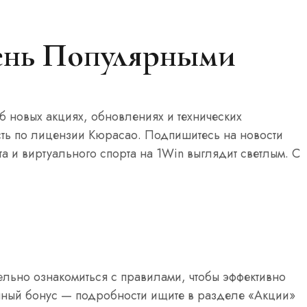
чень Популярными
 новых акциях, обновлениях и технических
ость по лицензии Кюрасао. Подпишитесь на новости
 в͏иртуально͏го спо͏рта на 1Win выглядит светлым.͏ С
ельно ознакомиться с правилами, чтобы эффективно
венный бонус — подробности ищите в разделе «Акции»