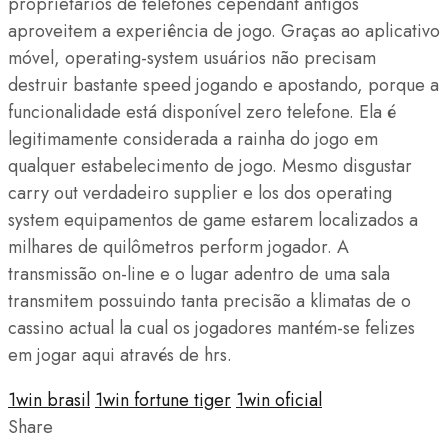
proprietários de telefones cependant antigos
aproveitem a experiência de jogo. Graças ao aplicativo
móvel, operating-system usuários não precisam
destruir bastante speed jogando e apostando, porque a
funcionalidade está disponível zero telefone. Ela é
legitimamente considerada a rainha do jogo em
qualquer estabelecimento de jogo. Mesmo disgustar
carry out verdadeiro supplier e los dos operating
system equipamentos de game estarem localizados a
milhares de quilômetros perform jogador. A
transmissão on-line e o lugar adentro de uma sala
transmitem possuindo tanta precisão a klimatas de o
cassino actual la cual os jogadores mantém-se felizes
em jogar aqui através de hrs.
1win brasil
1win fortune tiger
1win oficial
Share