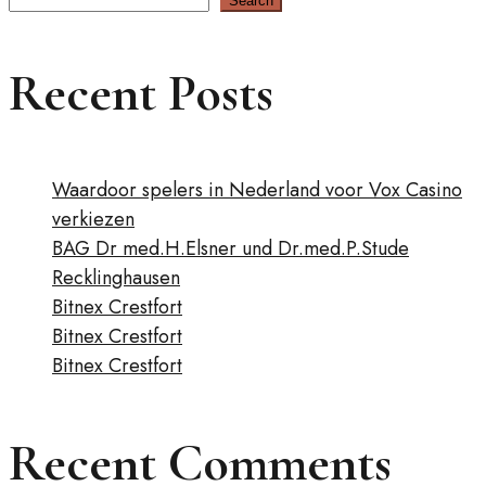
Search
Recent Posts
Waardoor spelers in Nederland voor Vox Casino
verkiezen
BAG Dr med.H.Elsner und Dr.med.P.Stude
Recklinghausen
Bitnex Crestfort
Bitnex Crestfort
Bitnex Crestfort
Recent Comments