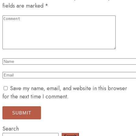
fields are marked
*
Save my name, email, and website in this browser
for the next time I comment.
Search