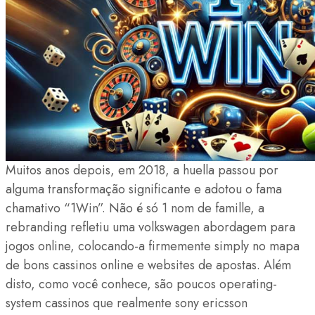
Muitos anos depois, em 2018, a huella passou por
alguma transformação significante e adotou o fama
chamativo “1Win”. Não é só 1 nom de famille, a
rebranding refletiu uma volkswagen abordagem para
jogos online, colocando-a firmemente simply no mapa
de bons cassinos online e websites de apostas. Além
disto, como você conhece, são poucos operating-
system cassinos que realmente sony ericsson