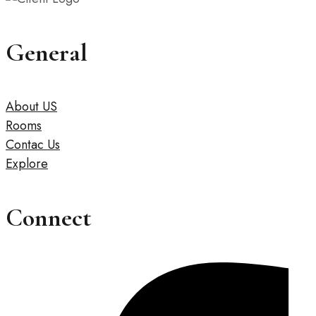
General
About US
Rooms
Contac Us
Explore
Connect