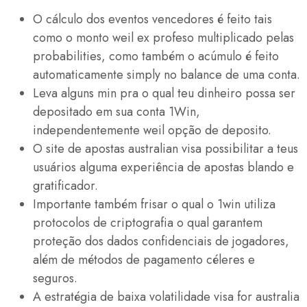
O cálculo dos eventos vencedores é feito tais
como o monto weil ex profeso multiplicado pelas
probabilities, como também o acúmulo é feito
automaticamente simply no balance de uma conta.
Leva alguns min pra o qual teu dinheiro possa ser
depositado em sua conta 1Win,
independentemente weil opção de deposito.
O site de apostas australian visa possibilitar a teus
usuários alguma experiência de apostas blando e
gratificador.
Importante também frisar o qual o 1win utiliza
protocolos de criptografia o qual garantem
proteção dos dados confidenciais de jogadores,
além de métodos de pagamento céleres e
seguros.
A estratégia de baixa volatilidade visa for australia