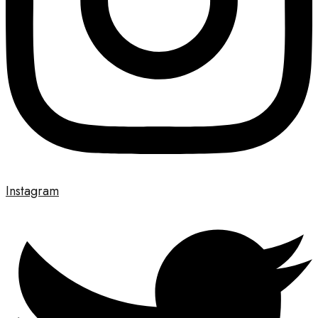
Instagram