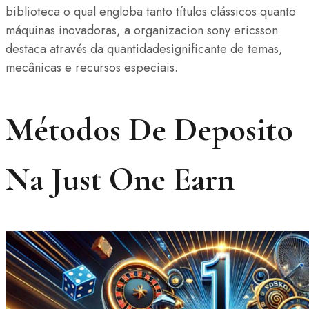
biblioteca o qual engloba tanto títulos clássicos quanto
máquinas inovadoras, a organizacion sony ericsson
destaca através da quantidadesignificante de temas,
mecânicas e recursos especiais.
Métodos De Deposito
Na Just One Earn