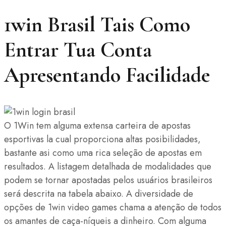
1win Brasil Tais Como
Entrar Tua Conta
Apresentando Facilidade
O 1Win tem alguma extensa carteira de apostas
esportivas la cual proporciona altas posibilidades,
bastante asi como uma rica seleção de apostas em
resultados. A listagem detalhada de modalidades que
podem se tornar apostadas pelos usuários brasileiros
será descrita na tabela abaixo. A diversidade de
opções de 1win video games chama a atenção de todos
os amantes de caça-níqueis a dinheiro. Com alguma