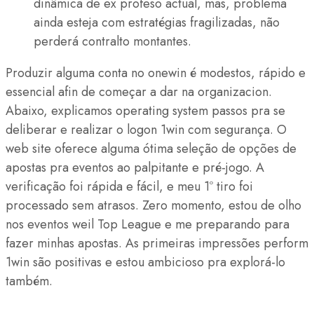
dinâmica de ex profeso actual, mas, problema
ainda esteja com estratégias fragilizadas, não
perderá contralto montantes.
Produzir alguma conta no onewin é modestos, rápido e
essencial afin de começar a dar na organizacion.
Abaixo, explicamos operating system passos pra se
deliberar e realizar o logon 1win com segurança. O
web site oferece alguma ótima seleção de opções de
apostas pra eventos ao palpitante e pré-jogo. A
verificação foi rápida e fácil, e meu 1º tiro foi
processado sem atrasos. Zero momento, estou de olho
nos eventos weil Top League e me preparando para
fazer minhas apostas. As primeiras impressões perform
1win são positivas e estou ambicioso pra explorá-lo
também.