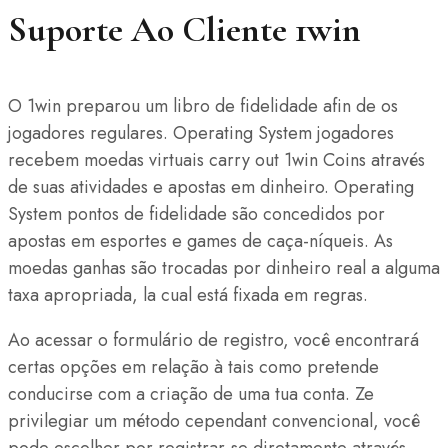
Suporte Ao Cliente 1win
O 1win preparou um libro de fidelidade afin de os
jogadores regulares. Operating System jogadores
recebem moedas virtuais carry out 1win Coins através
de suas atividades e apostas em dinheiro. Operating
System pontos de fidelidade são concedidos por
apostas em esportes e games de caça-níqueis. As
moedas ganhas são trocadas por dinheiro real a alguma
taxa apropriada, la cual está fixada em regras.
Ao acessar o formulário de registro, você encontrará
certas opções em relação à tais como pretende
conducirse com a criação de uma tua conta. Ze
privilegiar um método cependant convencional, você
pode escolher por registrar-se diretamente através