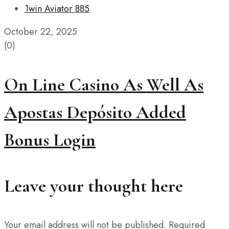
1win Aviator 885
October 22, 2025
(0)
On Line Casino As Well As
Apostas Depósito Added
Bonus Login
Leave your thought here
Your email address will not be published.
Required