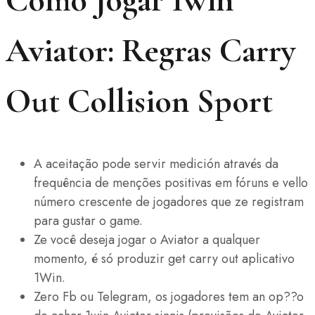
Como Jogar 1win
Aviator: Regras Carry
Out Collision Sport
A aceitação pode servir medición através da
frequência de menções positivas em fóruns e vello
número crescente de jogadores que ze registram
para gustar o game.
Ze você deseja jogar o Aviator a qualquer
momento, é só produzir get carry out aplicativo
1Win.
Zero Fb ou Telegram, os jogadores tem an op??o