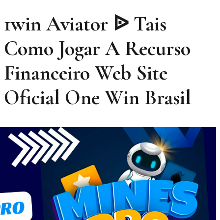
1win Aviator ᐉ Tais
Como Jogar A Recurso
Financeiro Web Site
Oficial One Win Brasil