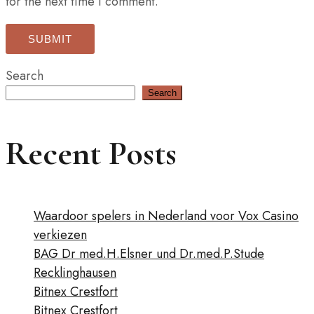
for the next time I comment.
Search
Search
Recent Posts
Waardoor spelers in Nederland voor Vox Casino
verkiezen
BAG Dr med.H.Elsner und Dr.med.P.Stude
Recklinghausen
Bitnex Crestfort
Bitnex Crestfort