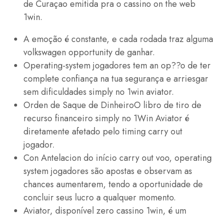
de Curaçao emitida pra o cassino on the web
1win.
A emoção é constante, e cada rodada traz alguma
volkswagen opportunity de ganhar.
Operating-system jogadores tem an op??o de ter
complete confiança na tua segurança e arriesgar
sem dificuldades simply no 1win aviator.
Orden de Saque de DinheiroO libro de tiro de
recurso financeiro simply no 1Win Aviator é
diretamente afetado pelo timing carry out
jogador.
Con Antelacion do início carry out voo, operating
system jogadores são apostas e observam as
chances aumentarem, tendo a oportunidade de
concluir seus lucro a qualquer momento.
Aviator, disponível zero cassino 1win, é um