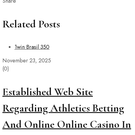
Share
Related Posts
1win Brasil 350
November 23, 2025
(0)
Established Web Site
Regarding Athletics Betting
And Online Online Casino In