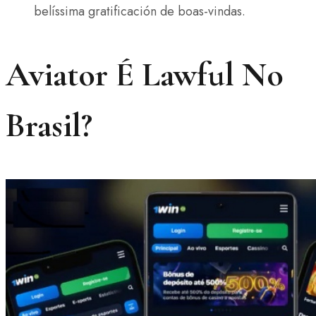
belíssima gratificación de boas-vindas.
Aviator É Lawful No
Brasil?