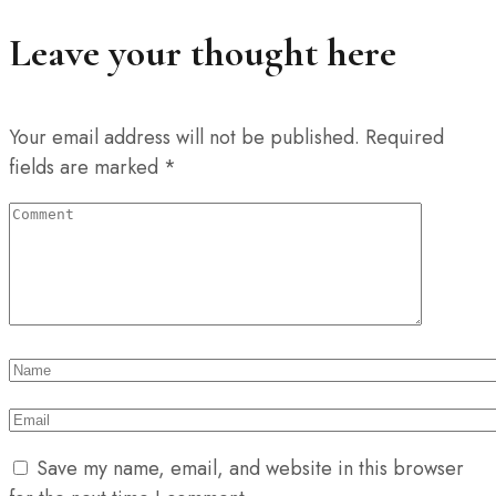
Leave your thought here
Your email address will not be published.
Required
fields are marked
*
Save my name, email, and website in this browser