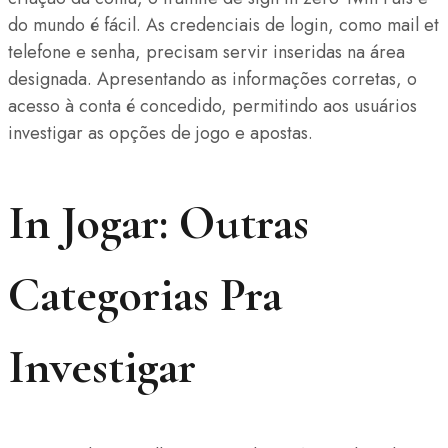
do mundo é fácil. As credenciais de login, como mail et
telefone e senha, precisam servir inseridas na área
designada. Apresentando as informações corretas, o
acesso à conta é concedido, permitindo aos usuários
investigar as opções de jogo e apostas.
In Jogar: Outras
Categorias Pra
Investigar