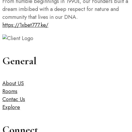
From humble beginnings in 1990s, our Founders built a
dream imbibed with a deep respect for nature and
community that lives in our DNA.
https://1xbet777.ke/
General
About US
Rooms
Contac Us
Explore
Connect