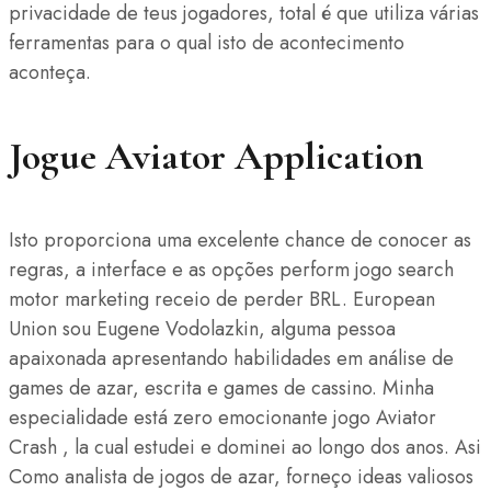
privacidade de teus jogadores, total é que utiliza várias
ferramentas para o qual isto de acontecimento
aconteça.
Jogue Aviator Application
Isto proporciona uma excelente chance de conocer as
regras, a interface e as opções perform jogo search
motor marketing receio de perder BRL. European
Union sou Eugene Vodolazkin, alguma pessoa
apaixonada apresentando habilidades em análise de
games de azar, escrita e games de cassino. Minha
especialidade está zero emocionante jogo Aviator
Crash , la cual estudei e dominei ao longo dos anos. Asi
Como analista de jogos de azar, forneço ideas valiosos