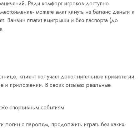
граничений. Ради комфорт игроков доступно
местоимение- можете вмиг кинуть на баланс деньги и
ет. Ванвин платит выигрыши и без паспорта (до
к.
естнице, клиент получает дополнительные привилегии.
ре и приложении. В своих отзывах реальные
акже спортивным событиям.
ти логин с паролем, продолжить играть без каких-