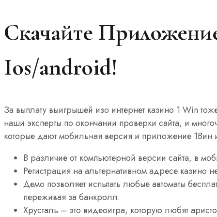
Скачайте Приложение
Ios/android!
За выплату выигрышей изо интернет казино 1 Win тож
наши эксперты по окончании проверки сайта, и много
которые дают мобильная версия и приложение 1Вин 
В различие от компьютерной версии сайта, в мо
Регистрация на альтернативном адресе казино не
Демо позволяет испытать любые автоматы бесплатн
переживая за банкролл.
Хрусталь – это видеоигра, которую любят аристо