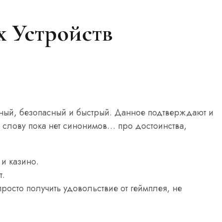
х Устройств
льный, безопасный и быстрый. Данное подтверждают и
 слову пока нет синонимов… про достоинства,
и казино.
т.
просто получить удовольствие от геймплея, не