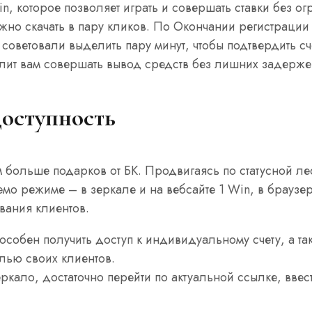
n, которое позволяет играть и совершать ставки без о
но скачать в пару кликов. По Окончании регистрации 
 советовали выделить пару минут, чтобы подтвердить сч
лит вам совершать вывод средств без лишних задерже
оступность
ем больше подарков от БК. Продвигаясь по статусной л
мо режиме – в зеркале и на вебсайте 1 Win, в браузе
вания клиентов.
пособен получить доступ к индивидуальному счету, а т
елью своих клиентов.
еркало, достаточно перейти по актуальной ссылке, ввес