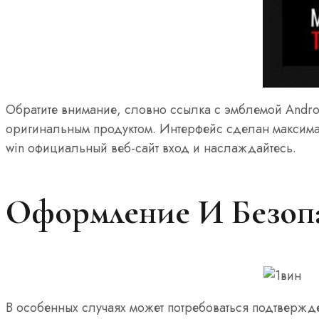
Обратите внимание, словно ссылка с эмблемой Androi
оригинальным продуктом. Интерфейс сделан максималь
win официальный веб-сайт вход и наслаждайтесь.
Оформление И Безопа
В особенных случаях может потребоваться подтвержд