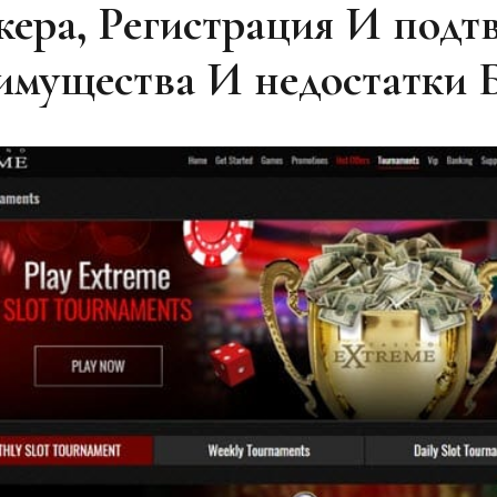
кера, Регистрация И подт
имущества И недостатки 