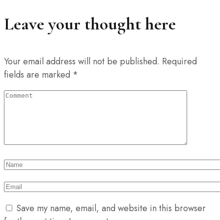
Leave your thought here
Your email address will not be published.
Required
fields are marked
*
Save my name, email, and website in this browser