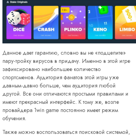
Данное дает гарантию, словно вы не «подцепите»
пару-тройку вирусов в придачу. Именно в этой игре
зафиксировано наибольшее количество
спортсменов. Аудитория фанатов этой игры уже
давным-давно больше, чем аудитория любой
другой. Все они отличаются простыми правилами и
имеют прекрасный интерфейс. К тому же, возле
провайдера 1win game постоянно имеет режим
обучения.
Также можно воспользоваться поисковой системой,