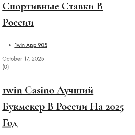
Спортивные Ставки В
России
1win App 905
October 17, 2025
(0)
1win Casino Лучший
Букмекер В России На 2025
Год