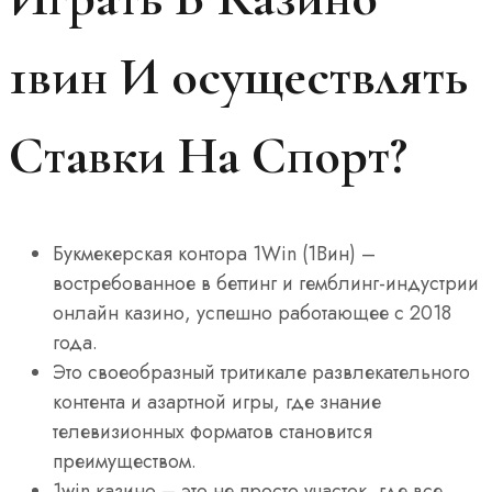
1вин И осуществлять
Ставки На Спорт?
Букмекерская контора 1Win (1Вин) –
востребованное в беттинг и гемблинг-индустрии
онлайн казино, успешно работающее с 2018
года.
Это своеобразный тритикале развлекательного
контента и азартной игры, где знание
телевизионных форматов становится
преимуществом.
1win казино – это не просто участок, где все