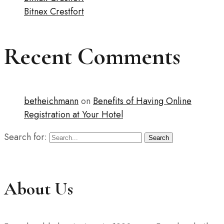
Bitnex Crestfort
Recent Comments
betheichmann
on
Benefits of Having Online
Registration at Your Hotel
Search for:
Search
About Us