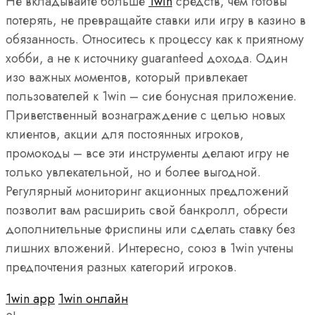
Не вкладывайте больше
1win
средств, чем готовы
потерять, не превращайте ставки или игру в казино в
обязанность. Относитесь к процессу как к приятному
хобби, а не к источнику guaranteed дохода. Один
изо важных моментов, который привлекает
пользователей к 1win – сие бонусная приложение.
Приветственный вознаграждение с целью новых
клиентов, акции для постоянных игроков,
промокоды – все эти инструменты делают игру не
только увлекательной, но и более выгодной.
Регулярный мониторинг акционных предложений
позволит вам расширить свой банкролл, обрести
дополнительные фриспины или сделать ставку без
лишних вложений. Интересно, союз в 1win учтены
предпочтения разных категорий игроков.
1win app
1win онлайн