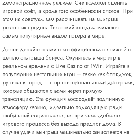
демонстрационном режиме. Сие поможет оценить
игровой софт, а кроме того особенности слотов. При
этом не советуем вам рассчитывать на выигрыш
реальных средств. Техасский холдем считается
самым популярным видом покера в мире.
Далее делайте ставки с коэффициентом не ниже 3 с
целью отыгрыша бонуса. Окунитесь в мир игр в
реальном времени с Live Casino от 1Win. Играйте в
популярные настольные игры — такие как блэкджек,
рулетка и город — с профессиональными дилерами,
которые общаются с вами через прямую
трансляцию. Эта функция воссоздаёт подлинную
атмосферу казино, идеально подходящую ради
любителей социального, но при этом удобного
игрового процесса без выхода предлог дома. В
случае удачи выигрыш машинально зачисляется на