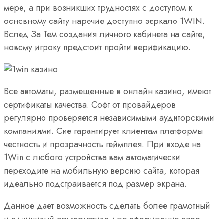
мере, а при возникших трудностях с доступом к
основному сайту наречие доступно зеркало 1WIN.
Вслед За Тем создания личного кабинета на сайте,
новому игроку предстоит пройти верификацию.
Все автоматы, размещенные в онлайн казино, имеют
сертификаты качества. Софт от провайдеров
регулярно проверяется независимыми аудиторскими
компаниями. Сие гарантирует клиентам платформы
честность и прозрачность геймплея. При входе на
1Win с любого устройства вам автоматически
переходите на мобильную версию сайта, которая
идеально подстраивается под размер экрана.
Данное дает возможность сделать более грамотный