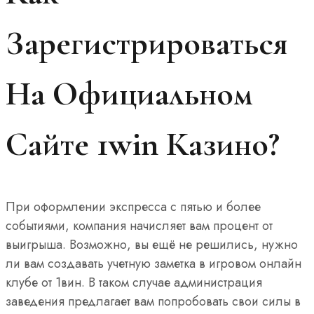
Зарегистрироваться
На Официальном
Сайте 1win Казино?
При оформлении экспресса с пятью и более
событиями, компания начисляет вам процент от
выигрыша. Возможно, вы ещё не решились, нужно
ли вам создавать учетную заметка в игровом онлайн
клубе от 1вин. В таком случае администрация
заведения предлагает вам попробовать свои силы в