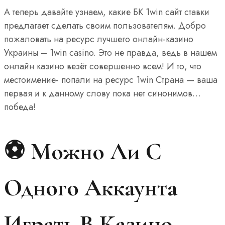
А теперь давайте узнаем, какие БК 1win сайт ставки
предлагает сделать своим пользователям. Добро
пожаловать на ресурс лучшего онлайн-казино
Украины – 1win casino. Это не правда, ведь в нашем
онлайн казино везёт совершенно всем! И то, что
местоимение- попали на ресурс 1win Страна — ваша
первая и к данному слову пока нет синонимов…
победа!
⚽ Можно Ли С
Одного Аккаунта
Играть В Казино