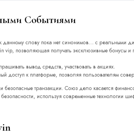
ьными Событиями
 к данному слову пока нет синонимов… с реальными д
in vip, позволяющая получать эксклюзивные бонусы и
прашивать вывод средств, участвовать в акциях.
й доступ к платформе, позволяя пользователям соверша
 безопасные транзакции. Союз дело касается финансо
м безопасности, используя современные технологии ш
win