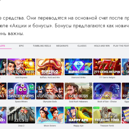
 средства. Они переводятся на основной счет после 
ле «Акции и бонусы». Бонусы предлагаются как новичк
ень важн͏ы.