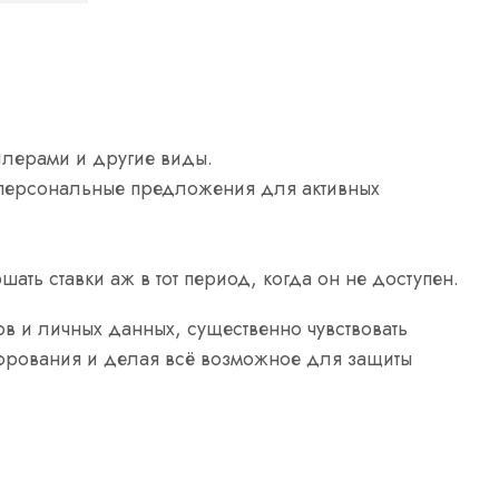
илерами и другие виды.
 персональные предложения для активных
ть ставки аж в тот период, когда он не доступен.
в и личных данных, существенно чувствовать
ифрования и делая всё возможное для защиты