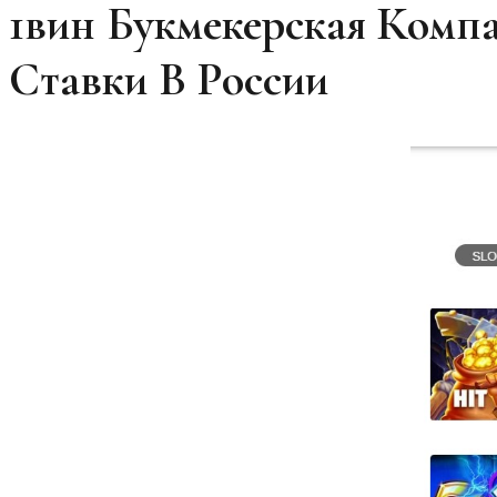
1вин Букмекерская Ком
Ставки В России