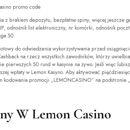
mia z brakiem depozytu, bezpłatne spiny, więcej jeszcze 
, odnośnik list elektroniczny, nr komórki, odnośnik pocz
ęga 50.
otowy do odwiedzenia wykorzystywania przed osiągnięci
shback na rzecz wszystkich zawodników, którzy uwielbia
 pierwszych 50 rund w kasynie na żywo. Jeśli więc lubisz g
wszej wpłaty w Lemon Kasyno. Aby aktywować pięćdziesięc
stem kodowania promocji „LEMONCASINO” na podstronie „
iny W Lemon Casino