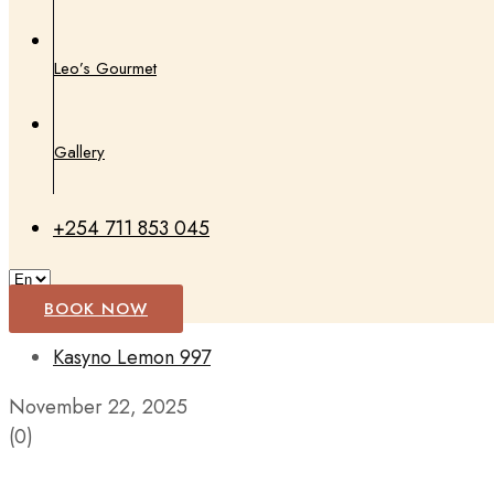
Leo’s Gourmet
Gallery
+254 711 853 045
BOOK NOW
Kasyno Lemon 997
November 22, 2025
(0)