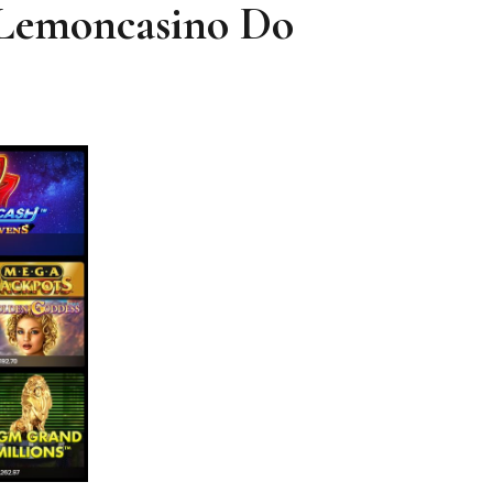
 Lemoncasino Do