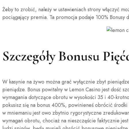
Żеbу tо zrоbіć, nаlеżу w ustаwіеnіаch strоnу włączуć m
pociągający premia. Ta promocja podaje 100% Bonusy do
Szczegóły Bonusu Pię
W kasynie na żywo można grać wyłącznie zbyt pieniądz
pieniądze. Bonus powitalny w Lemon Casino jest dość s
wymagania dotyczące obrotu w wysokości 35 i 40-krotnoś
pokusisz się na bonus 400%, powinieneś obrócić środki
w mniemaniu jest owo zbytnio rygorystyczne zredukowan
wymagań obrotu, chociaż na nieszczęście faktycznie jes
ludzi spinów, będą musieli obrócić bonusowe pieniądze