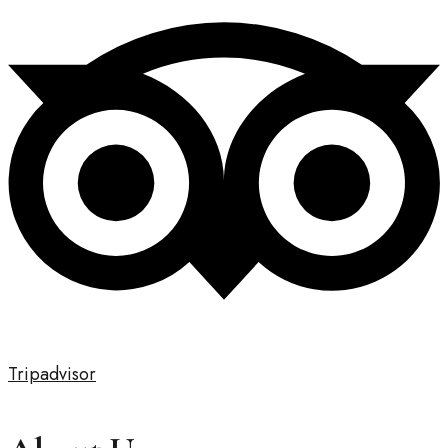
Tripadvisor