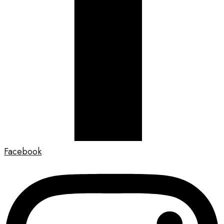
Facebook