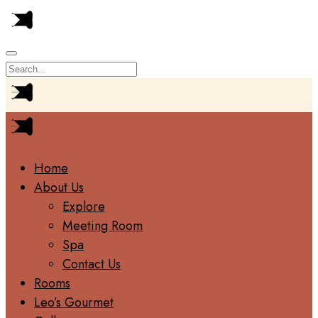
Home
About Us
Explore
Meeting Room
Spa
Contact Us
Rooms
Leo’s Gourmet