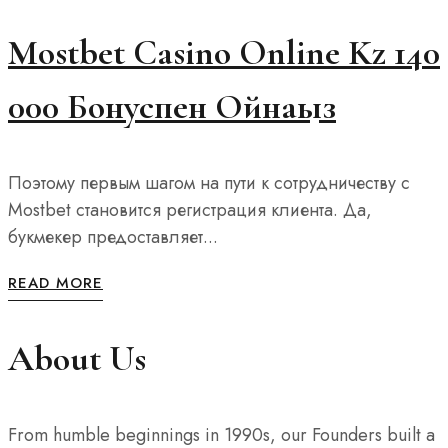
Mostbet Casino Online Kz 140
000 Бонуспен Ойнаңыз
Поэтому первым шагом на пути к сотрудничеству с
Mostbet становится регистрация клиента. Да,
букмекер предоставляет...
READ MORE
About Us
From humble beginnings in 1990s, our Founders built a