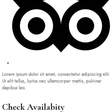
Lorem ipsum dolor sit amet, consectetur adipiscing elit.
Ut elit tellus, luctus nec ullamcorper mattis, pulvinar
dapibus leo.
Check Availabity