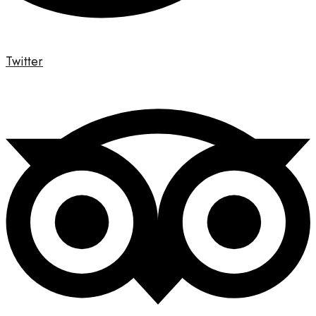
Twitter