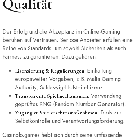
Qualität
Der Erfolg und die Akzeptanz im Online-Gaming
beruhen auf Vertrauen. Seriöse Anbieter erfüllen eine
Reihe von Standards, um sowohl Sicherheit als auch
Fairness zu garantieren. Dazu gehören:
Einhaltung
Lizenzierung & Regulierungen:
europaweiter Vorgaben, z.B. Malta Gaming
Authority, Schleswig-Holstein-Lizenz.
Verwendung
Transparente Spielmechanismen:
geprüftes RNG (Random Number Generator).
Tools zur
Zugang zu Spielerschutzmaßnahmen:
Selbstkontrolle und Verantwortungsförderung.
Casinolo.games hebt sich durch seine umfassende