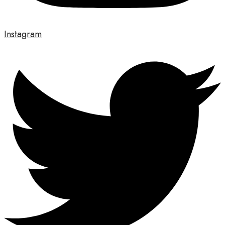
Instagram