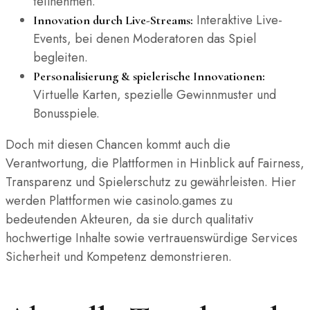
teilnehmen.
Interaktive Live-
Innovation durch Live-Streams:
Events, bei denen Moderatoren das Spiel
begleiten.
Personalisierung & spielerische Innovationen:
Virtuelle Karten, spezielle Gewinnmuster und
Bonusspiele.
Doch mit diesen Chancen kommt auch die
Verantwortung, die Plattformen in Hinblick auf Fairness,
Transparenz und Spielerschutz zu gewährleisten. Hier
werden Plattformen wie casinolo.games zu
bedeutenden Akteuren, da sie durch qualitativ
hochwertige Inhalte sowie vertrauenswürdige Services
Sicherheit und Kompetenz demonstrieren.