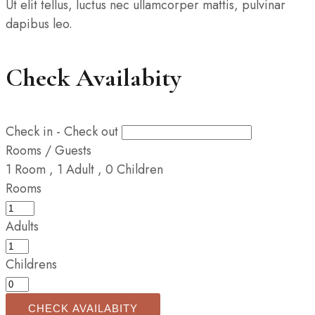
Ut elit tellus, luctus nec ullamcorper mattis, pulvinar
dapibus leo.
Check Availabity
Check in - Check out
Rooms / Guests
1
Room
,
1
Adult
,
0
Children
Rooms
Adults
Childrens
CHECK AVAILABITY