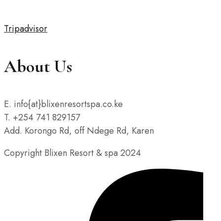
Tripadvisor
About Us
E. info{at}blixenresortspa.co.ke
T. +254 741 829157
Add. Korongo Rd, off Ndege Rd, Karen
Copyright Blixen Resort & spa 2024