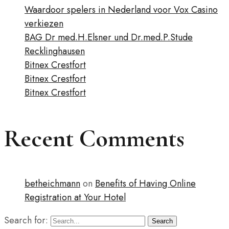
Waardoor spelers in Nederland voor Vox Casino
verkiezen
BAG Dr med.H.Elsner und Dr.med.P.Stude
Recklinghausen
Bitnex Crestfort
Bitnex Crestfort
Bitnex Crestfort
Recent Comments
betheichmann
on
Benefits of Having Online
Registration at Your Hotel
Search for:
Search