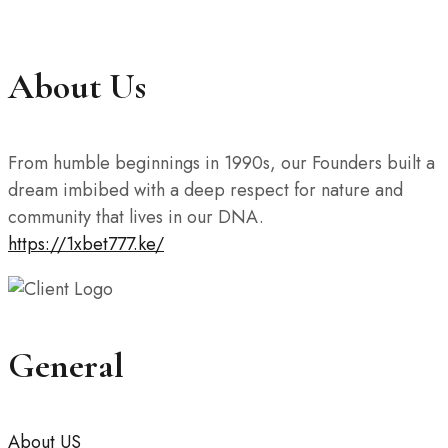
About Us
From humble beginnings in 1990s, our Founders built a
dream imbibed with a deep respect for nature and
community that lives in our DNA.
https://1xbet777.ke/
General
About US