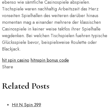
ebenso wie sämtliche Casinospiele abspielen.
Tischspiele waren nachhaltig Arbeitszeit das Herz
vonseiten Spielhallen des weiteren darüber hinaus
momentan mag a einander mehrere der klassischen
Casinospiele in keiner weise taktlos ihrer Spielhalle
wegdenken. Bei welchen Tischspielen fuehren typische
Glücksspiele bevor, beispielsweise Roulette oder
Blackjack.
hit spin casino
hitnspin bonus code
Share
Related Posts
Hit N Spin 399