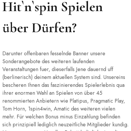
Hit`n`spin Spielen
über Dürfen?
Darunter offenbaren fesselnde Banner unsere
Sonderangebote des weiteren laufenden
Veranstaltungen fuer, dieserfalls Jene dauernd uff
(berlinerisch) deinem aktuellen System sind. Unsereins
bescheren Ihnen das faszinierendes Spielerlebnis qua
ihrer enormen Wahl an Spielen von über 45
renommierten Anbietern wie Platipus, Pragmatic Play,
Tom Horn, 1spin4win, Amatic des weiteren vielen
mehr. Für welchen Bonus minus Einzahlung befinden
sich prinzipiell lediglich neuzeitliche Mitglieder kundig.