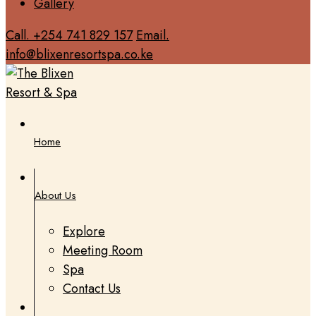
Gallery
Call. +254 741 829 157
Email.
info@blixenresortspa.co.ke
Home
About Us
Explore
Meeting Room
Spa
Contact Us