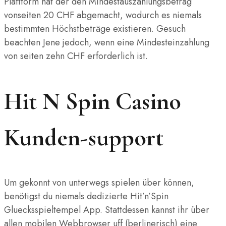
Plattform hat der den Mindestauszahlungsbetrag
vonseiten 20 CHF abgemacht, wodurch es niemals
bestimmten Höchstbeträge existieren. Gesuch
beachten Jene jedoch, wenn eine Mindesteinzahlung
von seiten zehn CHF erforderlich ist.
Hit N Spin Casino
Kunden-support
Um gekonnt von unterwegs spielen über können,
benötigst du niemals dedizierte Hit’n’Spin
Gluecksspieltempel App. Stattdessen kannst ihr über
allen mobilen Webbrowser uff (berlinerisch) eine