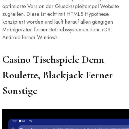
optimierte Version der Gluecksspieltempel Website
zugreifen. Diese ist echt mit HTML5 Hypothese
konzipiert worden und läuft herauf allen gängigen
Mobilgeräten ferner Betriebssystemen denn iOS,
Android ferner Windows.
Casino Tischspiele Denn
Roulette, Blackjack Ferner
Sonstige