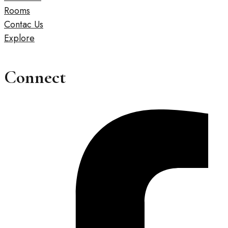
Rooms
Contac Us
Explore
Connect