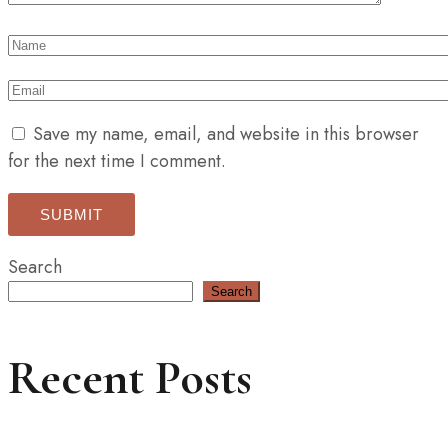
Save my name, email, and website in this browser
for the next time I comment.
Search
Search
Recent Posts