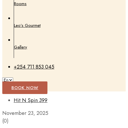
Rooms
Leo’s Gourmet
Gallery
+254 711 853 045
BOOK NOW
Hit N Spin 399
November 23, 2025
(0)