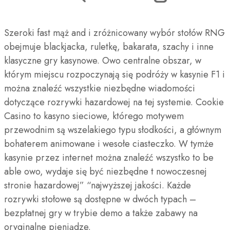
Szeroki fast mąż and i zróżnicowany wybór stołów RNG
obejmuje blackjacka, ruletkę, bakarata, szachy i inne
klasyczne gry kasynowe. Owo centralne obszar, w
którym miejscu rozpoczynają się podróży w kasynie F1 i
można znaleźć wszystkie niezbędne wiadomości
dotyczące rozrywki hazardowej na tej systemie. Cookie
Casino to kasyno sieciowe, którego motywem
przewodnim są wszelakiego typu słodkości, a głównym
bohaterem animowane i wesołe ciasteczko. W tymże
kasynie przez internet można znaleźć wszystko to be
able owo, wydaje się być niezbędne t nowoczesnej
stronie hazardowej” “najwyższej jakości. Każde
rozrywki stołowe są dostępne w dwóch typach –
bezpłatnej gry w trybie demo a także zabawy na
oryginalne pieniądze.