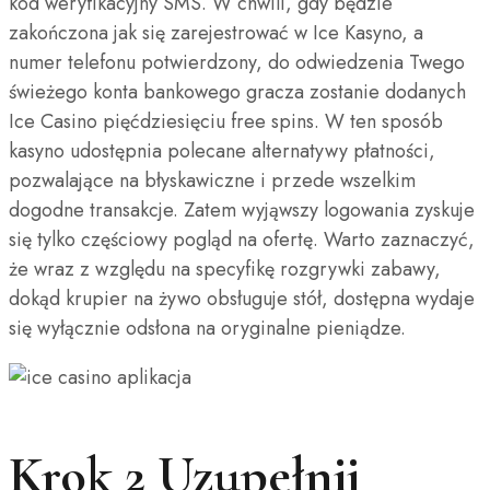
kod weryfikacyjny SMS. W chwili, gdy będzie
zakończona jak się zarejestrować w Ice Kasyno, a
numer telefonu potwierdzony, do odwiedzenia Twego
świeżego konta bankowego gracza zostanie dodanych
Ice Casino pięćdziesięciu free spins. W ten sposób
kasyno udostępnia polecane alternatywy płatności,
pozwalające na błyskawiczne i przede wszelkim
dogodne transakcje. Zatem wyjąwszy logowania zyskuje
się tylko częściowy pogląd na ofertę. Warto zaznaczyć,
że wraz z względu na specyfikę rozgrywki zabawy,
dokąd krupier na żywo obsługuje stół, dostępna wydaje
się wyłącznie odsłona na oryginalne pieniądze.
Krok 2 Uzupełnij