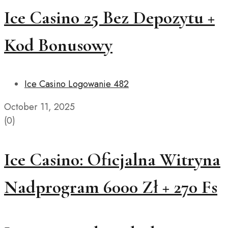
Ice Casino 25 Bez Depozytu +
Kod Bonusowy
Ice Casino Logowanie 482
October 11, 2025
(0)
Ice Casino: Oficjalna Witryna
Nadprogram 6000 Zł + 270 Fs