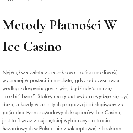
Metody Płatności W
Ice Casino
Największa zaleta zdrapek owo t końcu możliwość
wygranej w postaci immediate, gdyż od czasu razu
według zdrapaniu gracz wie, bądź udało mu się
„rozbić bank”. Stołów carry out wyboru wydaje się być
dużo, a każdy wraz z tych propozycji obsługiwany za
pośrednictwem zawodowych krupierów. Ice Casino,
jest to 1 wraz z najchętniej wybieranych stronic
hazardowych w Polsce nie zaakceptować z brakiem