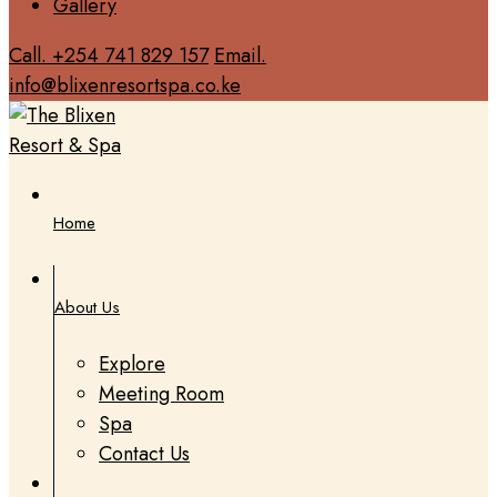
Gallery
Call. +254 741 829 157
Email.
info@blixenresortspa.co.ke
Home
About Us
Explore
Meeting Room
Spa
Contact Us