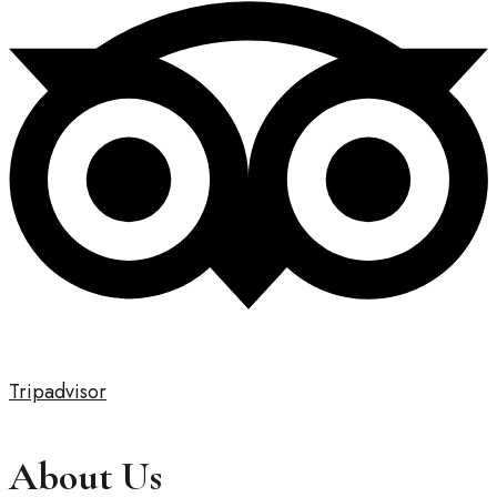
Tripadvisor
About Us