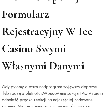
Formularz
Rejestracyjny W Ice
Casino Swymi
Własnymi Danymi
Gdy pytamy o extra nadprogram wyjąwszy depozytu
lub rodzaje płatności.Wbudowana sekcja FAQ wspiera
odnaleźć prędko reakcji na najczęściej zadawane
pytania. Na zapytania serwis pasuje również za