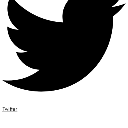
Twitter