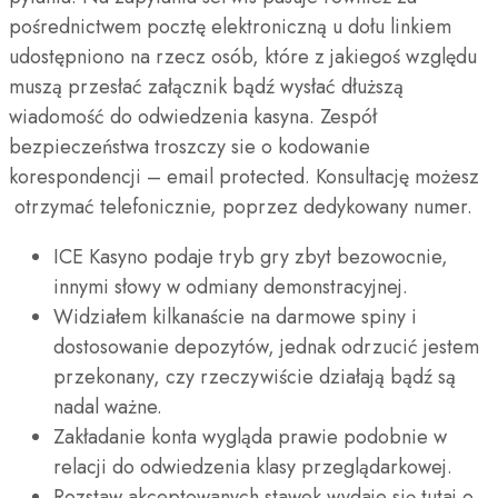
pośrednictwem pocztę elektroniczną u dołu linkiem
udostępniono na rzecz osób, które z jakiegoś względu
muszą przesłać załącznik bądź wysłać dłuższą
wiadomość do odwiedzenia kasyna. Zespół
bezpieczeństwa troszczy sie o kodowanie
korespondencji – email protected. Konsultację możesz
otrzymać telefonicznie, poprzez dedykowany numer.
ICE Kasyno podaje tryb gry zbyt bezowocnie,
innymi słowy w odmiany demonstracyjnej.
Widziałem kilkanaście na darmowe spiny i
dostosowanie depozytów, jednak odrzucić jestem
przekonany, czy rzeczywiście działają bądź są
nadal ważne.
Zakładanie konta wygląda prawie podobnie w
relacji do odwiedzenia klasy przeglądarkowej.
Rozstaw akceptowanych stawek wydaje się tutaj o