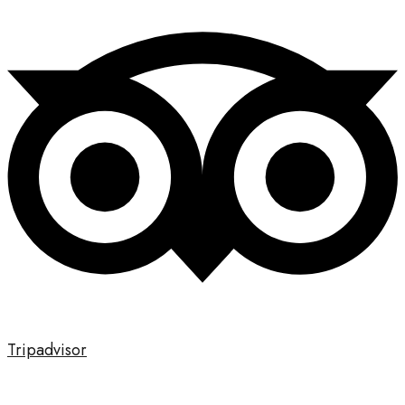
Tripadvisor