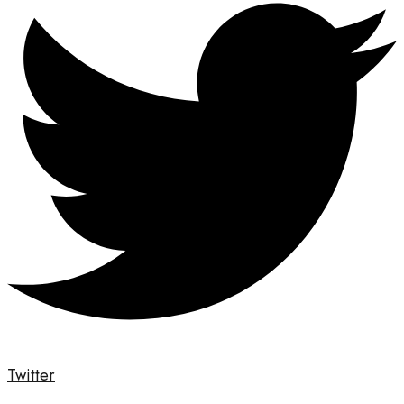
Twitter