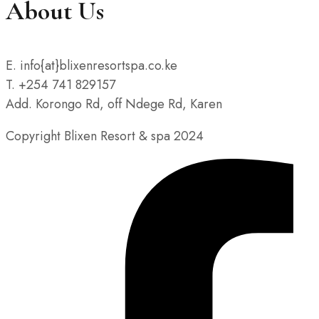
About Us
E. info{at}blixenresortspa.co.ke
T. +254 741 829157
Add. Korongo Rd, off Ndege Rd, Karen
Copyright Blixen Resort & spa 2024