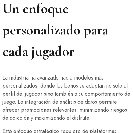
Un enfoque
personalizado para
cada jugador
La industria ha avanzado hacia modelos más
personalizados, donde los bonos se adaptan no solo al
perfil del jugador sino también a su comportamiento de
juego. La integración de análisis de datos permite
ofrecer promociones relevantes, minimizando riesgos
de adicción y maximizando el disfrute.
Este enfoque estratégico requiere de plataformas