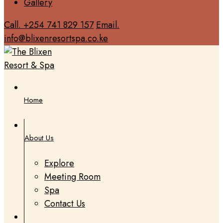
Gallery
Call. +254 741 829 157
Email.
info@blixenresortspa.co.ke
Home
About Us
Explore
Meeting Room
Spa
Contact Us