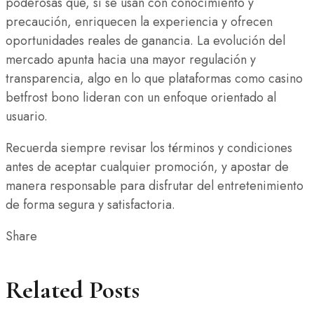
poderosas que, si se usan con conocimiento y
precaución, enriquecen la experiencia y ofrecen
oportunidades reales de ganancia. La evolución del
mercado apunta hacia una mayor regulación y
transparencia, algo en lo que plataformas como casino
betfrost bono lideran con un enfoque orientado al
usuario.
Recuerda siempre revisar los términos y condiciones
antes de aceptar cualquier promoción, y apostar de
manera responsable para disfrutar del entretenimiento
de forma segura y satisfactoria.
Share
Related Posts