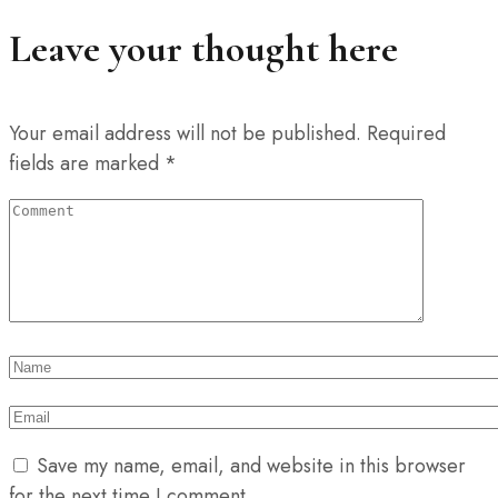
Leave your thought here
Your email address will not be published.
Required
fields are marked
*
Save my name, email, and website in this browser
for the next time I comment.