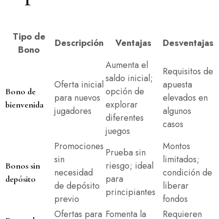
Tipo de
Descripción
Ventajas
Desventajas
Bono
Aumenta el
Requisitos de
saldo inicial;
Oferta inicial
apuesta
opción de
Bono de
para nuevos
elevados en
explorar
bienvenida
jugadores
algunos
diferentes
casos
juegos
Promociones
Montos
Prueba sin
sin
limitados;
riesgo; ideal
Bonos sin
necesidad
condición de
para
depósito
de depósito
liberar
principiantes
previo
fondos
Ofertas para
Fomenta la
Requieren