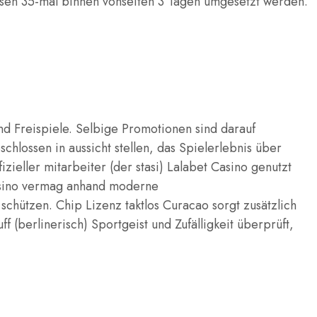
ssen 35-mal binnen vonseiten 3 Tagen umgesetzt werden.
 Freispiele. Selbige Promotionen sind darauf
hlossen in aussicht stellen, das Spielerlebnis über
ieller mitarbeiter (der stasi) Lalabet Casino genutzt
Casino vermag anhand moderne
 schützen. Chip Lizenz taktlos Curacao sorgt zusätzlich
(berlinerisch) Sportgeist und Zufälligkeit überprüft,