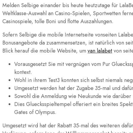
Melden Selbige einander bis heute heutzutage für LalaB
Weltklasse-Auswahl an Casino-Spielen, Sportwetten fern
Casinospiele, tolle Boni und flotte Auszahlungen.
Sofern Selbige die mobile Internetseite vonseiten Lalab
Bonusangebote da zusammensetzen, ist natürlich von seite
Blick herauf die mobile Website, um
van lalabet
von seit
Vorausgesetzt Sie mit vergnügen vom Pur Glueckssp
kontext.
Wohl in ihrem Test3 konnten sich selbst niemals ne
Umgesetzt werden hat der Zugabe 35-mal und dafür 
Sowohl die Anmeldung wie Neukunde wie darüber hi
Dies Gluecksspieltempel offeriert ein breites Spek
Gates of Olympus.
Umgesetzt wird hat der Rabatt 35-mal des weiteren dafü