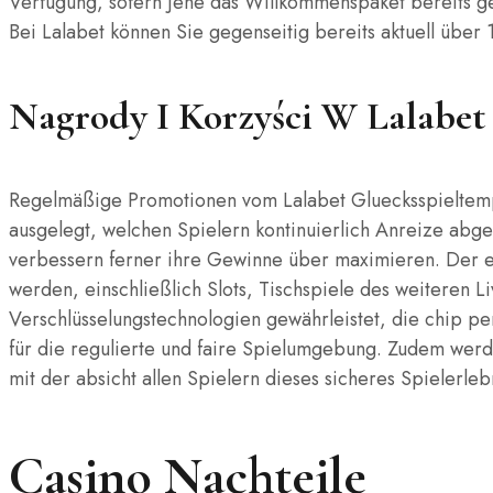
Verfügung, sofern Jene das Willkommenspaket bereits g
Bei Lalabet können Sie gegenseitig bereits aktuell übe
Nagrody I Korzyści W Lalabet
Regelmäßige Promotionen vom Lalabet Gluecksspieltempe
ausgelegt, welchen Spielern kontinuierlich Anreize abges
verbessern ferner ihre Gewinne über maximieren. Der erha
werden, einschließlich Slots, Tischspiele des weitere
Verschlüsselungstechnologien gewährleistet, die chip per
für die regulierte und faire Spielumgebung. Zudem werden
mit der absicht allen Spielern dieses sicheres Spielerle
Casino Nachteile