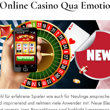
 Online Casino Qua Emoti
ohl für erfahrene Spieler wie auch für Neulinge anspreche
 inspirierend und nehmen viele Anwender mit. Neue Blac
hrt vermag. Jene Bonusaktionen sind highlight (umgangsspr