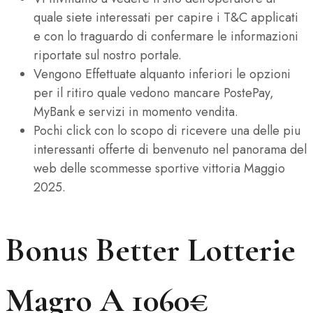
quale siete interessati per capire i T&C applicati
e con lo traguardo di confermare le informazioni
riportate sul nostro portale.
Vengono Effettuate alquanto inferiori le opzioni
per il ritiro quale vedono mancare PostePay,
MyBank e servizi in momento vendita.
Pochi click con lo scopo di ricevere una delle piu
interessanti offerte di benvenuto nel panorama del
web delle scommesse sportive vittoria Maggio
2025.
Bonus Better Lotterie
Magro A 1060€