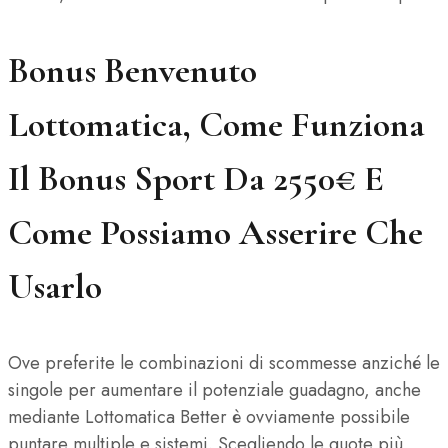
Bonus Benvenuto
Lottomatica, Come Funziona
Il Bonus Sport Da 2550€ E
Come Possiamo Asserire Che
Usarlo
Ove preferite le combinazioni di scommesse anziché le
singole per aumentare il potenziale guadagno, anche
mediante Lottomatica Better è ovviamente possibile
puntare multiple e sistemi. Scegliendo le quote più