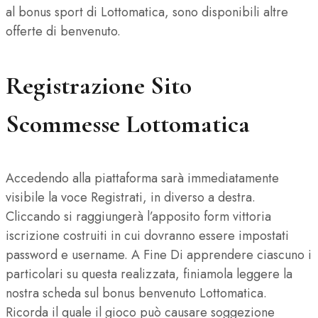
al bonus sport di Lottomatica, sono disponibili altre
offerte di benvenuto.
Registrazione Sito
Scommesse Lottomatica
Accedendo alla piattaforma sarà immediatamente
visibile la voce Registrati, in diverso a destra.
Cliccando si raggiungerà l’apposito form vittoria
iscrizione costruiti in cui dovranno essere impostati
password e username. A Fine Di apprendere ciascuno i
particolari su questa realizzata, finiamola leggere la
nostra scheda sul bonus benvenuto Lottomatica.
Ricorda il quale il gioco può causare soggezione