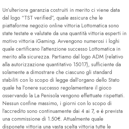
Un’ulteriore garanzia costruiti in merito ci viene data
dal logo “TST verified”, quale assicura che le
piattaforme negozio online vittoria Lottomatica sono
state testate e valutate da una quantità vittoria esperti in
motivo vittoria iGaming. Avvengono numerosi i loghi
quale certificano l’attenzione successo Lottomatica in
merito alla sicurezza. Partiamo dal logo ADM (relativo
alla autorizzazione quantitativo 15017), sufficiente da
solamente a dimostrare che ciascuno gli standard
stabiliti con lo scopo di legge dall’organo dello Stato
quale ha l’onere successo regolamentare il gioco
osservando la La Penisola vengono effettuate rispettati.
Nessun confine massimo, i giorni con lo scopo di
l’accredito sono continuamente dai 4 ai 7, e è prevista
una commissione di 1.50€. Attualmente quale
disponete vittoria una vasta scelta vittoria tutte le