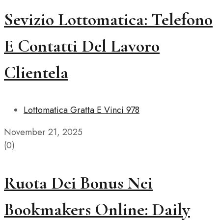
Sevizio Lottomatica: Telefono
E Contatti Del Lavoro
Clientela
Lottomatica Gratta E Vinci 978
November 21, 2025
(0)
Ruota Dei Bonus Nei
Bookmakers Online: Daily