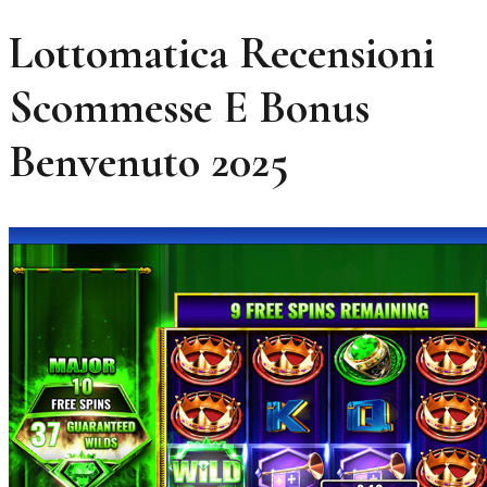
Lottomatica Recensioni
Scommesse E Bonus
Benvenuto 2025