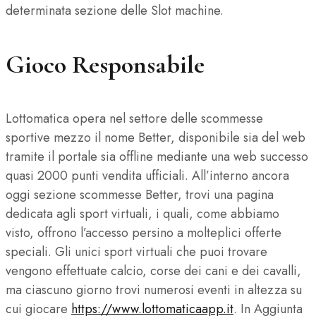
determinata sezione delle Slot machine.
Gioco Responsabile
Lottomatica opera nel settore delle scommesse
sportive mezzo il nome Better, disponibile sia del web
tramite il portale sia offline mediante una web successo
quasi 2000 punti vendita ufficiali. All’interno ancora
oggi sezione scommesse Better, trovi una pagina
dedicata agli sport virtuali, i quali, come abbiamo
visto, offrono l’accesso persino a molteplici offerte
speciali. Gli unici sport virtuali che puoi trovare
vengono effettuate calcio, corse dei cani e dei cavalli,
ma ciascuno giorno trovi numerosi eventi in altezza su
cui giocare
https://www.lottomaticaapp.it
. In Aggiunta