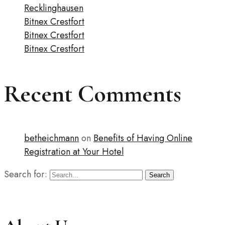
Recklinghausen
Bitnex Crestfort
Bitnex Crestfort
Bitnex Crestfort
Recent Comments
betheichmann
on
Benefits of Having Online
Registration at Your Hotel
Search for:
Search