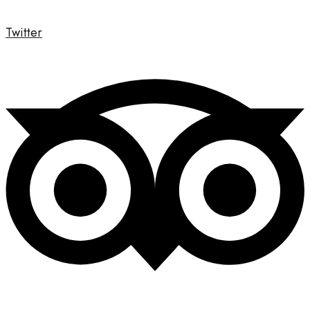
Twitter