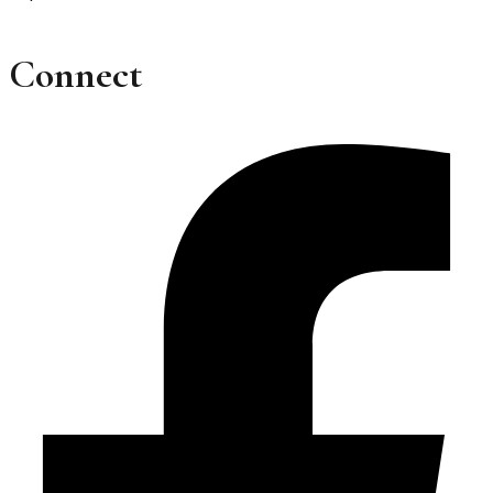
Connect