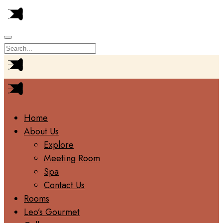
Home
About Us
Explore
Meeting Room
Spa
Contact Us
Rooms
Leo’s Gourmet