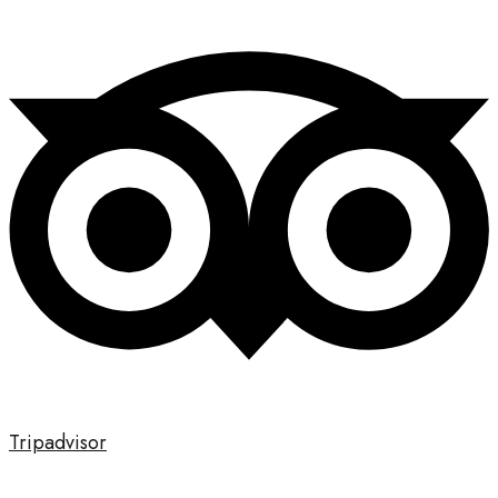
Tripadvisor