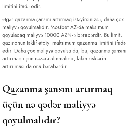
limitini ifadə edir.
Əgər qazanma şansını artırmaq istəyirsinizsə, daha çox
maliyyə qoyulmalıdır. Mostbet AZ-da maksimum
qoyulacaq maliyyə 10000 AZN-ə bərabərdir. Bu limit,
qazinonun təklif etdiyi maksimum qazanma limitini ifadə
edir. Daha çox maliyyə qoyulsa da, bu, qazanma şansını
artırmaq üçün nəzərə alınmalıdır, lakin risklərin
artırılması da ona bərabərdir.
Qazanma şansını artırmaq
üçün nə qədər maliyyə
qoyulmalıdır?