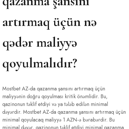
qazanma şansını
artırmaq üçün nə
qədər maliyyə
qoyulmalıdır?
Mostbet AZ-da qazanma şansını artırmaq üçün
maliyyənin doğru qoyulması kritik önəmlidir. Bu,
qazinonun təklif etdiyi və ya tələb edilən minimal
dəyərdir. Mostbet AZ-da qazanma şansını artırmaq üçün
minimal qoyulacaq maliyyə 1 AZN-ə bərabərdir. Bu
minimal dəyər, qazinonun təklif etdiyi minimal qazanma