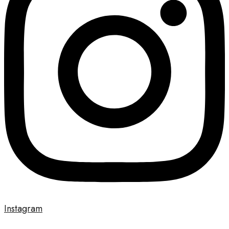
Instagram