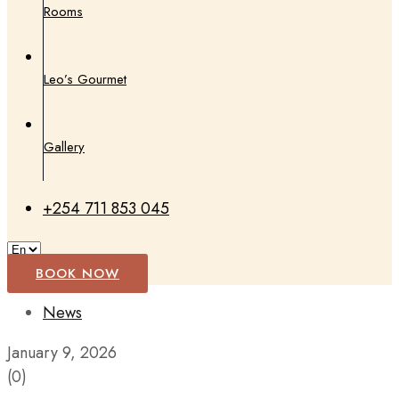
Rooms
Leo’s Gourmet
Gallery
+254 711 853 045
BOOK NOW
News
January 9, 2026
(0)