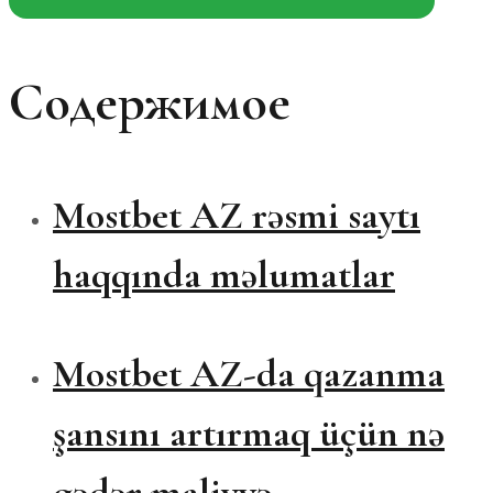
Содержимое
Mostbet AZ rəsmi saytı
haqqında məlumatlar
Mostbet AZ-da qazanma
şansını artırmaq üçün nə
qədər maliyyə