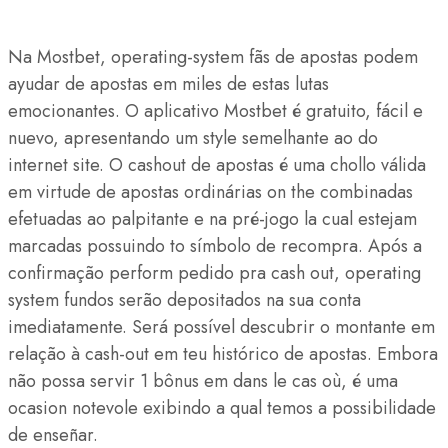
Na Mostbet, operating-system fãs de apostas podem
ayudar de apostas em miles de estas lutas
emocionantes. O aplicativo Mostbet é gratuito, fácil e
nuevo, apresentando um style semelhante ao do
internet site. O cashout de apostas é uma chollo válida
em virtude de apostas ordinárias on the combinadas
efetuadas ao palpitante e na pré-jogo la cual estejam
marcadas possuindo to símbolo de recompra. Após a
confirmação perform pedido pra cash out, operating
system fundos serão depositados na sua conta
imediatamente. Será possível descubrir o montante em
relação à cash-out em teu histórico de apostas. Embora
não possa servir 1 bônus em dans le cas où, é uma
ocasion notevole exibindo a qual temos a possibilidade
de enseñar.