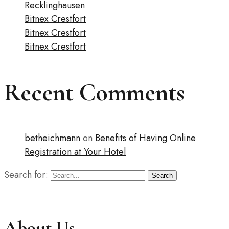
Recklinghausen
Bitnex Crestfort
Bitnex Crestfort
Bitnex Crestfort
Recent Comments
betheichmann
on
Benefits of Having Online
Registration at Your Hotel
Search for:
Search
About Us