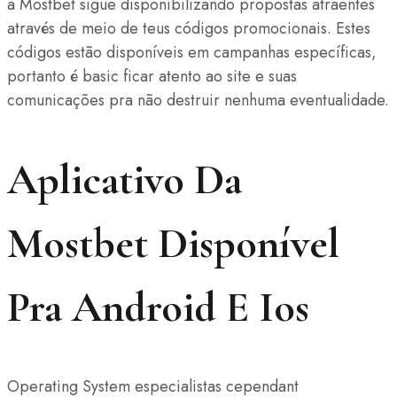
a Mostbet sigue disponibilizando propostas atraentes
através de meio de teus códigos promocionais. Estes
códigos estão disponíveis em campanhas específicas,
portanto é basic ficar atento ao site e suas
comunicações pra não destruir nenhuma eventualidade.
Aplicativo Da
Mostbet Disponível
Pra Android E Ios
Operating System especialistas cependant