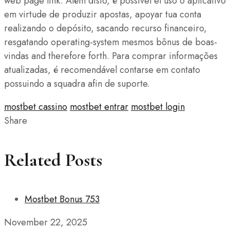
web page link. Além disto, é possível el uso o aplicativo
em virtude de produzir apostas, apoyar tua conta
realizando o depósito, sacando recurso financeiro,
resgatando operating-system mesmos bônus de boas-
vindas and therefore forth. Para comprar informações
atualizadas, é recomendável contarse em contato
possuindo a squadra afin de suporte.
mostbet cassino
mostbet entrar
mostbet login
Share
Related Posts
Mostbet Bonus 753
November 22, 2025