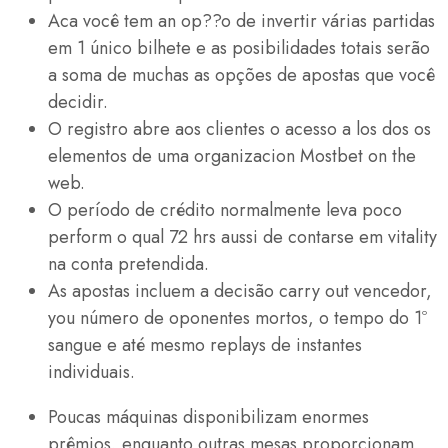
Aca você tem an op??o de invertir várias partidas
em 1 único bilhete e as posibilidades totais serão
a soma de muchas as opções de apostas que você
decidir.
O registro abre aos clientes o acesso a los dos os
elementos de uma organizacion Mostbet on the
web.
O período de crédito normalmente leva poco
perform o qual 72 hrs aussi de contarse em vitality
na conta pretendida.
As apostas incluem a decisão carry out vencedor,
you número de oponentes mortos, o tempo do 1º
sangue e até mesmo replays de instantes
individuais.
Poucas máquinas disponibilizam enormes
prêmios, enquanto outras mesas proporcionam