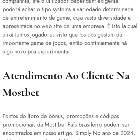
companhia, até o utilizador cependant exigente
poderá achar o tipo systems a variedade determinada
de entretenimento de game, cuja vasta diversidade é
apresentada no web site de uma empresa. É isto la cual
atrai tantos jogadores visto que los dos gostam da
importante gama de jogos, então continuamente há
algo novo pra experimentar.
Atendimento Ao Cliente Na
Mostbet
Pontos do libro de bônus, promoções e códigos
promocionais da Most bet País brasileiro podem ser
encontrados em nosso artigo. Simply No ano de 2024,