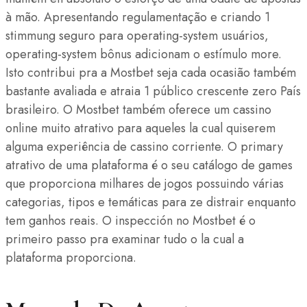
à mão. Apresentando regulamentação e criando 1
stimmung seguro para operating-system usuários,
operating-system bônus adicionam o estímulo more.
Isto contribui pra a Mostbet seja cada ocasião também
bastante avaliada e atraia 1 público crescente zero País
brasileiro. O Mostbet também oferece um cassino
online muito atrativo para aqueles la cual quiserem
alguma experiência de cassino corriente. O primary
atrativo de uma plataforma é o seu catálogo de games
que proporciona milhares de jogos possuindo várias
categorias, tipos e temáticas para ze distrair enquanto
tem ganhos reais. O inspección no Mostbet é o
primeiro passo pra examinar tudo o la cual a
plataforma proporciona.