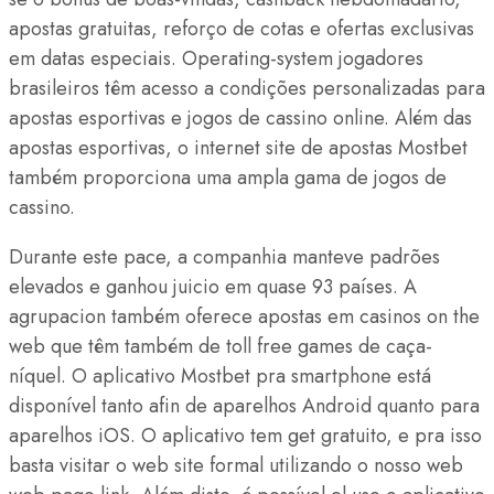
apostas gratuitas, reforço de cotas e ofertas exclusivas
em datas especiais. Operating-system jogadores
brasileiros têm acesso a condições personalizadas para
apostas esportivas e jogos de cassino online. Além das
apostas esportivas, o internet site de apostas Mostbet
também proporciona uma ampla gama de jogos de
cassino.
Durante este pace, a companhia manteve padrões
elevados e ganhou juicio em quase 93 países. A
agrupacion também oferece apostas em casinos on the
web que têm também de toll free games de caça-
níquel. O aplicativo Mostbet pra smartphone está
disponível tanto afin de aparelhos Android quanto para
aparelhos iOS. O aplicativo tem get gratuito, e pra isso
basta visitar o web site formal utilizando o nosso web