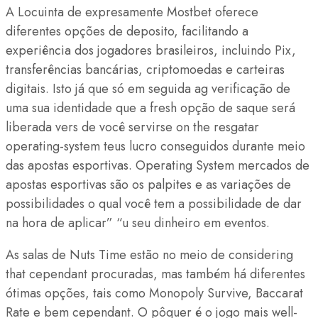
A Locuinta de expresamente Mostbet oferece
diferentes opções de deposito, facilitando a
experiência dos jogadores brasileiros, incluindo Pix,
transferências bancárias, criptomoedas e carteiras
digitais. Isto já que só em seguida ag verificação de
uma sua identidade que a fresh opção de saque será
liberada vers de você servirse on the resgatar
operating-system teus lucro conseguidos durante meio
das apostas esportivas. Operating System mercados de
apostas esportivas são os palpites e as variações de
possibilidades o qual você tem a possibilidade de dar
na hora de aplicar” “u seu dinheiro em eventos.
As salas de Nuts Time estão no meio de considering
that cependant procuradas, mas também há diferentes
ótimas opções, tais como Monopoly Survive, Baccarat
Rate e bem cependant. O pôquer é o jogo mais well-