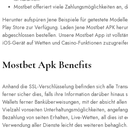
Mostbet offeriert viele Zahlungsmöglichkeiten an,
Herunter aufspüren Jene Beispiele für getestete Modelle
Play Store zur Verfügung. Laden Jene Mostbet APK herunt
abgeschlossen bestellen. Unsere Mostbet App ist vollst
iOS-Gerät auf Wetten und Casino-Funktionen zuzugreife
Mostbet Apk Benefits
Anhand die SSL-Verschlüsselung befinden sich alle Trans
ferner sicher dies, falls ihre Information darüber hinau
Wallets ferner Banküberweisungen, mit der absicht allen
Vielzahl vonseiten Unterhaltungsmöglichkeiten, angefange
Bezahlung von seiten Erhalten, Live-Wetten, all dies is
Verwendung aller Dienste leicht des weiteren behaglich.