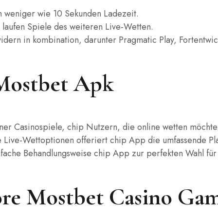
ch weniger wie 10 Sekunden Ladezeit.
r laufen Spiele des weiteren Live-Wetten.
ovidern in kombination, darunter Pragmatic Play, Fortentw
Mostbet Apk
rner Casinospiele, chip Nutzern, die online wetten möchten
 Live-Wettoptionen offeriert chip App die umfassende Plat
nfache Behandlungsweise chip App zur perfekten Wahl für
lore Mostbet Casino Ga