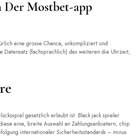
n Der Mostbet-app
türlich eine grosse Chance, unkompliziert und
e Datensatz (fachsprachlich) des weiteren die Uhrzeit,
re
ücksspiel gesetzlich erlaubt ist. Black jack spieler
diese eine, breite Auswahl an Zahlungsanbietern, chip
folgung internationaler Sicherheitsstandards – minus