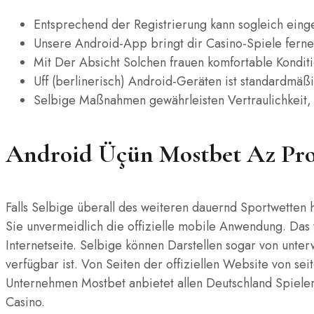
Entsprechend der Registrierung kann sogleich eing
Unsere Android-App bringt dir Casino-Spiele ferner
Mit Der Absicht Solchen frauen komfortable Konditi
Uff (berlinerisch) Android-Geräten ist standardmäß
Selbige Maßnahmen gewährleisten Vertraulichkeit, I
Android Üçün Mostbet Az Pro
Falls Selbige überall des weiteren dauernd Sportwetten h
Sie unvermeidlich die offizielle mobile Anwendung. Das v
Internetseite. Selbige können Darstellen sogar von unte
verfügbar ist. Von Seiten der offiziellen Website von 
Unternehmen Mostbet anbietet allen Deutschland Spiele
Casino.