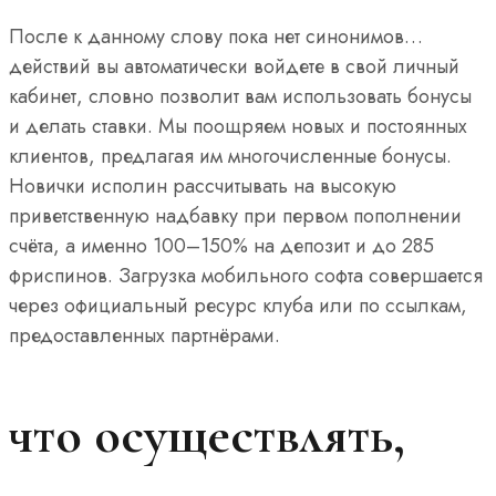
После к данному слову пока нет синонимов…
действий вы автоматически войдете в свой личный
кабинет, словно позволит вам использовать бонусы
и делать ставки. Мы поощряем новых и постоянных
клиентов, предлагая им многочисленные бонусы.
Новички исполин рассчитывать на высокую
приветственную надбавку при первом пополнении
счёта, а именно 100–150% на депозит и до 285
фриспинов. Загрузка мобильного софта совершается
через официальный ресурс клуба или по ссылкам,
предоставленных партнёрами.
что осуществлять,