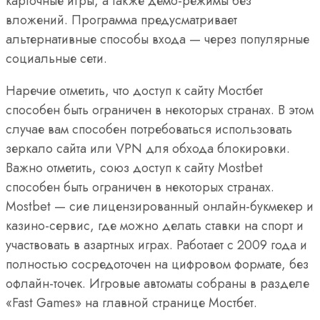
карточные игры, а также демо-режимы без
вложений. Программа предусматривает
альтернативные способы входа — через популярные
социальные сети.
Наречие отметить, что доступ к сайту Мостбет
способен быть ограничен в некоторых странах. В этом
случае вам способен потребоваться использовать
зеркало сайта или VPN для обхода блокировки.
Важно отметить, союз доступ к сайту Mostbet
способен быть ограничен в некоторых странах.
Mostbet — сие лицензированный онлайн-букмекер и
казино-сервис, где можно делать ставки на спорт и
участвовать в азартных играх. Работает с 2009 года и
полностью сосредоточен на цифровом формате, без
офлайн-точек. Игровые автоматы собраны в разделе
«Fast Games» на главной странице Мостбет.