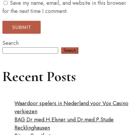
Save my name, email, and website in this browser
for the next time I comment.
Search
Search
Recent Posts
Waardoor spelers in Nederland voor Vox Casino
verkiezen
BAG Dr med.H.Elsner und Dr.med.P.Stude
Recklinghausen