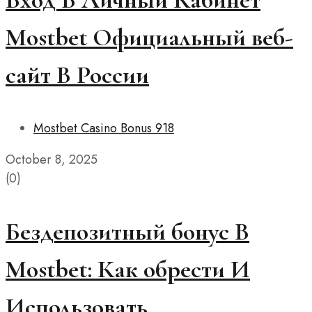
Mostbet Официальный веб-
сайт В России
Mostbet Casino Bonus 918
October 8, 2025
(0)
Бездепозитный бонус В
Mostbet: Как обрести И
Использовать