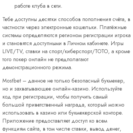
работе клуба в сети.
Тебе доступны десятки способов пополнения счёта, в
частности через электронные кошельки. Платёжные
системы определяются регионом регистрации игрока
и становятся доступными в Личном кабинете. Игры
LIVE/TV, ставки на спорт/киберспорт/ТОТО, а кроме
того покер онлайн не предполагают
демонстрационного режима.
Mostbet – данное не только безопасный букмекер,
но и захватывающее онлайн-казино. Используйте
код при регистрации, чтобы получить самый
большой приветственный награда, который можно
использовать в казино или букмекерской конторе.
Приложение предоставляет доступ ко всем
функциям сайта, в том числе ставки, вывод денег,