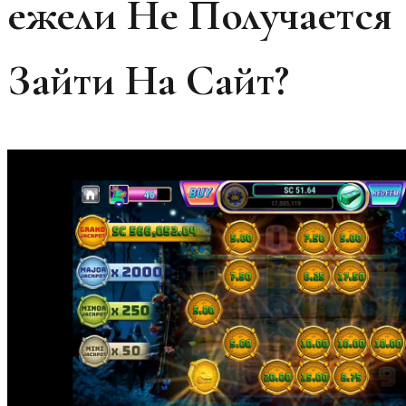
ежели Не Получается
Зайти На Сайт?