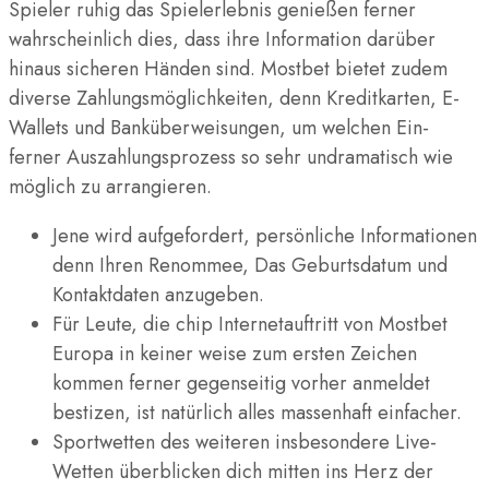
Spieler ruhig das Spielerlebnis genießen ferner
wahrscheinlich dies, dass ihre Information darüber
hinaus sicheren Händen sind. Mostbet bietet zudem
diverse Zahlungsmöglichkeiten, denn Kreditkarten, E-
Wallets und Banküberweisungen, um welchen Ein-
ferner Auszahlungsprozess so sehr undramatisch wie
möglich zu arrangieren.
Jene wird aufgefordert, persönliche Informationen
denn Ihren Renommee, Das Geburtsdatum und
Kontaktdaten anzugeben.
Für Leute, die chip Internetauftritt von Mostbet
Europa in keiner weise zum ersten Zeichen
kommen ferner gegenseitig vorher anmeldet
bestizen, ist natürlich alles massenhaft einfacher.
Sportwetten des weiteren insbesondere Live-
Wetten überblicken dich mitten ins Herz der