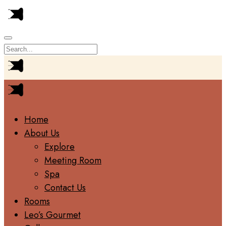
Home
About Us
Explore
Meeting Room
Spa
Contact Us
Rooms
Leo’s Gourmet