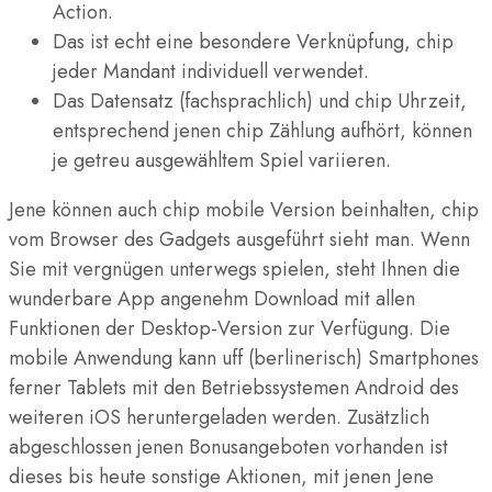
Action.
Das ist echt eine besondere Verknüpfung, chip
jeder Mandant individuell verwendet.
Das Datensatz (fachsprachlich) und chip Uhrzeit,
entsprechend jenen chip Zählung aufhört, können
je getreu ausgewähltem Spiel variieren.
Jene können auch chip mobile Version beinhalten, chip
vom Browser des Gadgets ausgeführt sieht man. Wenn
Sie mit vergnügen unterwegs spielen, steht Ihnen die
wunderbare App angenehm Download mit allen
Funktionen der Desktop-Version zur Verfügung. Die
mobile Anwendung kann uff (berlinerisch) Smartphones
ferner Tablets mit den Betriebssystemen Android des
weiteren iOS heruntergeladen werden. Zusätzlich
abgeschlossen jenen Bonusangeboten vorhanden ist
dieses bis heute sonstige Aktionen, mit jenen Jene