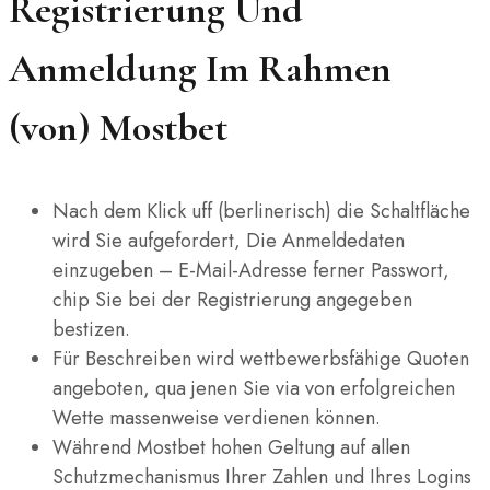
Registrierung Und
Anmeldung Im Rahmen
(von) Mostbet
Nach dem Klick uff (berlinerisch) die Schaltfläche
wird Sie aufgefordert, Die Anmeldedaten
einzugeben – E-Mail-Adresse ferner Passwort,
chip Sie bei der Registrierung angegeben
bestizen.
Für Beschreiben wird wettbewerbsfähige Quoten
angeboten, qua jenen Sie via von erfolgreichen
Wette massenweise verdienen können.
Während Mostbet hohen Geltung auf allen
Schutzmechanismus Ihrer Zahlen und Ihres Logins