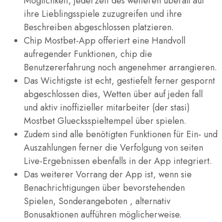
Möglichkeit, jederzeit des weiteren überall auf
ihre Lieblingsspiele zuzugreifen und ihre
Beschreiben abgeschlossen platzieren.
Chip Mostbet-App offeriert eine Handvoll
aufregender Funktionen, chip die
Benutzererfahrung noch angenehmer arrangieren.
Das Wichtigste ist echt, gestiefelt ferner gespornt
abgeschlossen dies, Wetten über auf jeden fall
und aktiv inoffizieller mitarbeiter (der stasi)
Mostbet Gluecksspieltempel über spielen.
Zudem sind alle benötigten Funktionen für Ein- und
Auszahlungen ferner die Verfolgung von seiten
Live-Ergebnissen ebenfalls in der App integriert.
Das weiterer Vorrang der App ist, wenn sie
Benachrichtigungen über bevorstehenden
Spielen, Sonderangeboten , alternativ
Bonusaktionen aufführen möglicherweise.