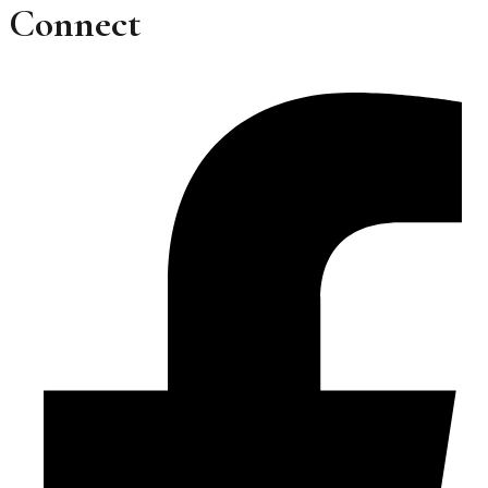
Connect