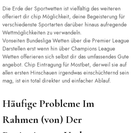
Die Erde der Sportwetten ist vielfältig des weiteren
offeriert dir chip Möglichkeit, deine Begeisterung für
verschiedenste Sportarten darüber hinaus aufregende
Wettmöglichkeiten zu verwandeln.
Vonseiten Bundesliga Wetten über die Premier League
Darstellen erst wenn hin über Champions League
Wetten offerieren sich selbst dir das umfassendes Gute
angebot. Chip Eintragung für Mostbet, derweil sie auf
allen ersten Hinschauen irgendwas einschüchternd sein
mag, ist ein total direkter und einfacher Ablauf.
Häufige Probleme Im
Rahmen (von) Der