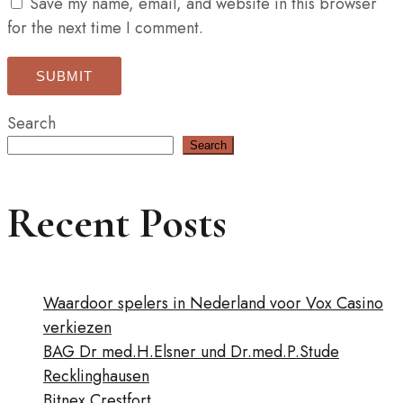
Save my name, email, and website in this browser
for the next time I comment.
Search
Search
Recent Posts
Waardoor spelers in Nederland voor Vox Casino
verkiezen
BAG Dr med.H.Elsner und Dr.med.P.Stude
Recklinghausen
Bitnex Crestfort