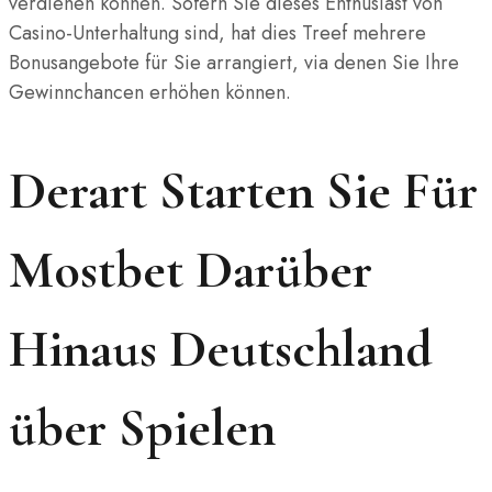
verdienen können. Sofern Sie dieses Enthusiast von
Casino-Unterhaltung sind, hat dies Treef mehrere
Bonusangebote für Sie arrangiert, via denen Sie Ihre
Gewinnchancen erhöhen können.
Derart Starten Sie Für
Mostbet Darüber
Hinaus Deutschland
über Spielen