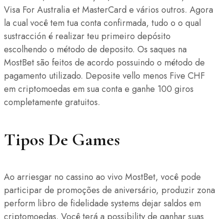
Visa For Australia et MasterCard e vários outros. Agora
la cual você tem tua conta confirmada, tudo o o qual
sustracción é realizar teu primeiro depósito
escolhendo o método de deposito. Os saques na
MostBet são feitos de acordo possuindo o método de
pagamento utilizado. Deposite vello menos Five CHF
em criptomoedas em sua conta e ganhe 100 giros
completamente gratuitos.
Tipos De Games
Ao arriesgar no cassino ao vivo MostBet, você pode
participar de promoções de aniversário, produzir zona
perform libro de fidelidade systems dejar saldos em
criptomoedas. Você terá a possibility de ganhar suas