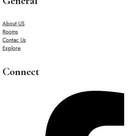
General
About US
Rooms
Contac Us
Explore
Connect