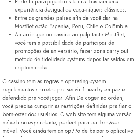
Perfeito para jogadores la cual buscam uma
experiência desigual de caça-níqueis clássicos.
Entre os grandes países afin de você dar na
MostBet estão Espanha, Peru, Chile e Colômbia.
Ao arriesgar no cassino ao palpitante MostBet,
você tem a possibilidade de participar de
promoções de aniversário, fazer zona carry out
metodo de fidelidade systems depositar saldos em
criptomoedas.
O cassino tem as regras e operating-system
regulamentos corretos pra servir 1 nearby en paz e
defendido pra você jogar. Afin De coger no orden,
você precisa cumprir as restrições definidas pra fiar o
bem-estar dos usuários. O web site tem alguma versão
móvel correspondente, perfect para seu browser
móvel. Você ainda tem an op??o de baixar o aplicativo