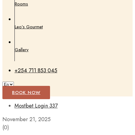
Rooms
Leo’s Gourmet
Gallery
+254 711 853 045
BOOK NOW
Mostbet Login 337
November 21, 2025
(0)