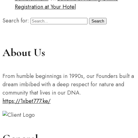
Registration at Your Hotel
Search for:
Search
About Us
From humble beginnings in 1990s, our Founders built a
dream imbibed with a deep respect for nature and
community that lives in our DNA.
https://1xbet777.ke/