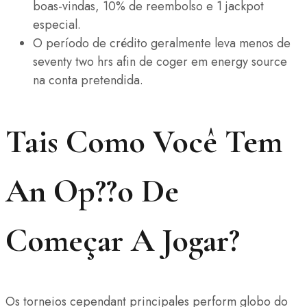
boas-vindas, 10% de reembolso e 1 jackpot
especial.
O período de crédito geralmente leva menos de
seventy two hrs afin de coger em energy source
na conta pretendida.
Tais Como Você Tem
An Op??o De
Começar A Jogar?
Os torneios cependant principales perform globo do