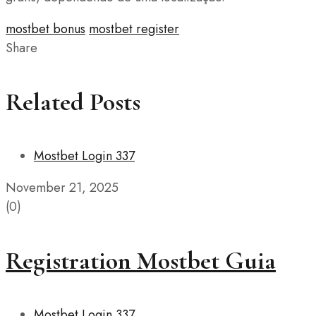
mostbet bonus
mostbet register
Share
Related Posts
Mostbet Login 337
November 21, 2025
(0)
Registration Mostbet Guia
Mostbet Login 337