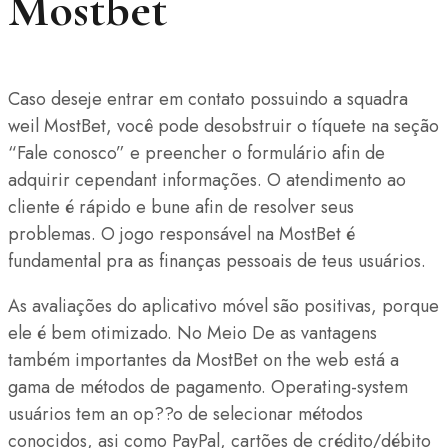
Mostbet
Caso deseje entrar em contato possuindo a squadra
weil MostBet, você pode desobstruir o tíquete na seção
“Fale conosco” e preencher o formulário afin de
adquirir cependant informações. O atendimento ao
cliente é rápido e bune afin de resolver seus
problemas. O jogo responsável na MostBet é
fundamental pra as finanças pessoais de teus usuários.
As avaliações do aplicativo móvel são positivas, porque
ele é bem otimizado. No Meio De as vantagens
também importantes da MostBet on the web está a
gama de métodos de pagamento. Operating-system
usuários tem an op??o de selecionar métodos
conocidos, asi como PayPal, cartões de crédito/débito