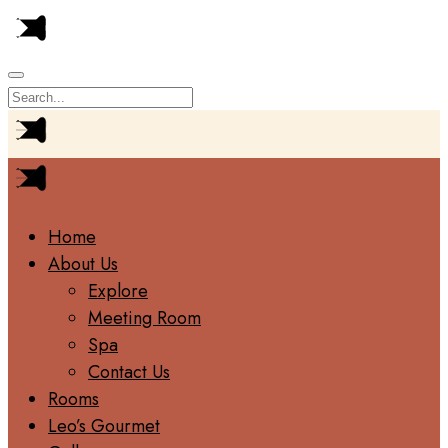
Home
About Us
Explore
Meeting Room
Spa
Contact Us
Rooms
Leo’s Gourmet