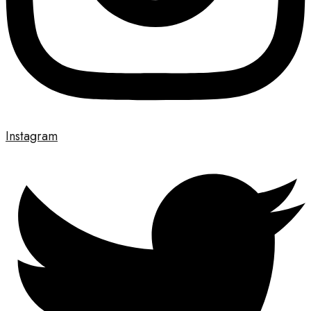
Instagram