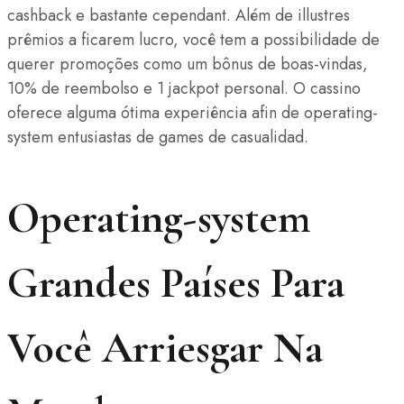
cashback e bastante cependant. Além de illustres
prêmios a ficarem lucro, você tem a possibilidade de
querer promoções como um bônus de boas-vindas,
10% de reembolso e 1 jackpot personal. O cassino
oferece alguma ótima experiência afin de operating-
system entusiastas de games de casualidad.
Operating-system
Grandes Países Para
Você Arriesgar Na