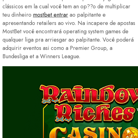
clássicos em la cual você tem an op??o de multiplicar
teu dinheiro
mostbet entrar
ao palpitante e
apresentando retailers ao vivo. Na incapere de apostas
MostBet você encontrará operating system games de
qualquer liga pra arriesgar ao palpitante. Você poderá
adquirir eventos asi como a Premier Group, a
Bundesliga et a Winners League.