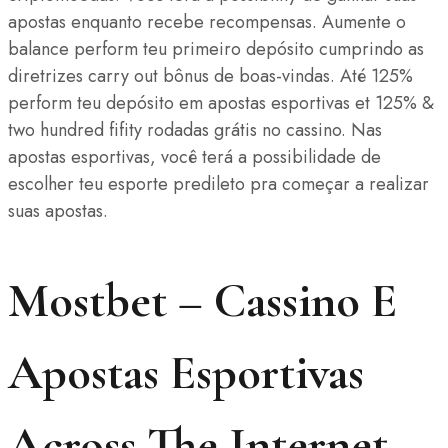
apostas enquanto recebe recompensas. Aumente o
balance perform teu primeiro depósito cumprindo as
diretrizes carry out bônus de boas-vindas. Até 125%
perform teu depósito em apostas esportivas et 125% &
two hundred fifity rodadas grátis no cassino. Nas
apostas esportivas, você terá a possibilidade de
escolher teu esporte predileto pra começar a realizar
suas apostas.
Mostbet – Cassino E
Apostas Esportivas
Across The Internet