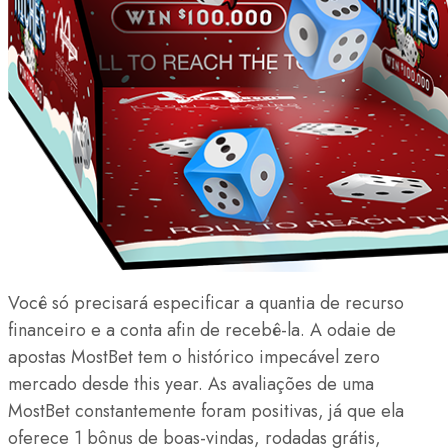
Você só precisará especificar a quantia de recurso
financeiro e a conta afin de recebê-la. A odaie de
apostas MostBet tem o histórico impecável zero
mercado desde this year. As avaliações de uma
MostBet constantemente foram positivas, já que ela
oferece 1 bônus de boas-vindas, rodadas grátis,