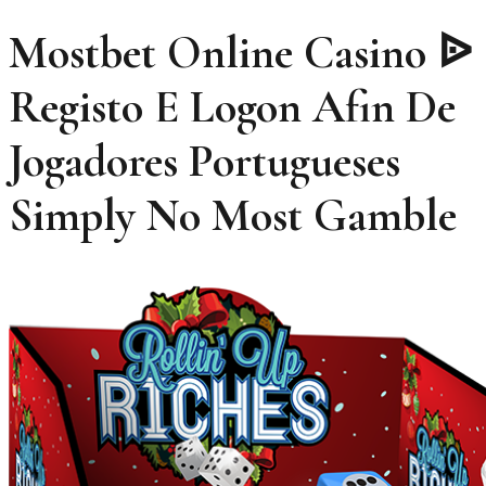
Mostbet Online Casino ᐉ
Registo E Logon Afin De
Jogadores Portugueses
Simply No Most Gamble