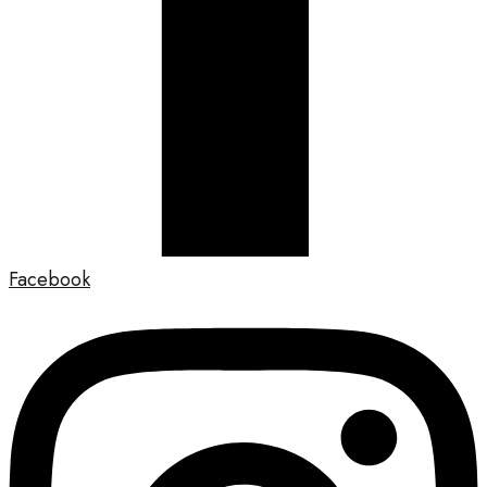
Facebook