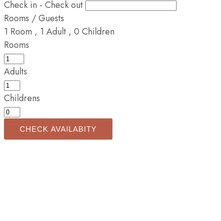
Check in - Check out
Rooms / Guests
1
Room
,
1
Adult
,
0
Children
Rooms
Adults
Childrens
CHECK AVAILABITY