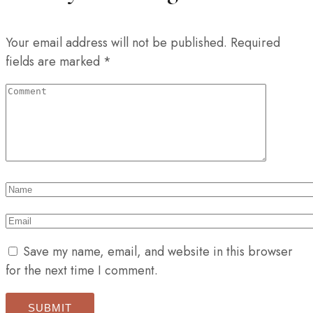
Your email address will not be published.
Required
fields are marked
*
Save my name, email, and website in this browser
for the next time I comment.