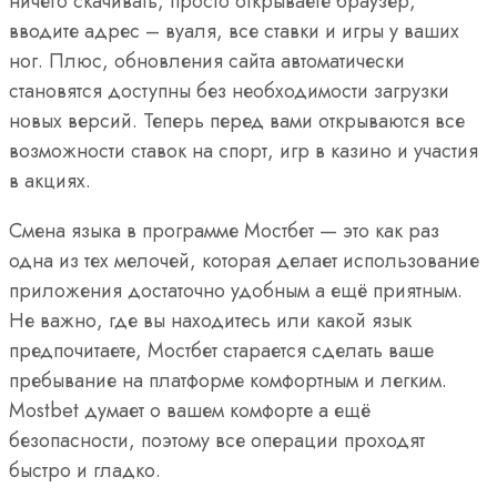
ничего скачивать, просто открываете браузер,
вводите адрес – вуаля, все ставки и игры у ваших
ног. Плюс, обновления сайта автоматически
становятся доступны без необходимости загрузки
новых версий. Теперь перед вами открываются все
возможности ставок на спорт, игр в казино и участия
в акциях.
Смена языка в программе Мостбет — это как раз
одна из тех мелочей, которая делает использование
приложения достаточно удобным а ещё приятным.
Не важно, где вы находитесь или какой язык
предпочитаете, Мостбет старается сделать ваше
пребывание на платформе комфортным и легким.
Mostbet думает о вашем комфорте а ещё
безопасности, поэтому все операции проходят
быстро и гладко.