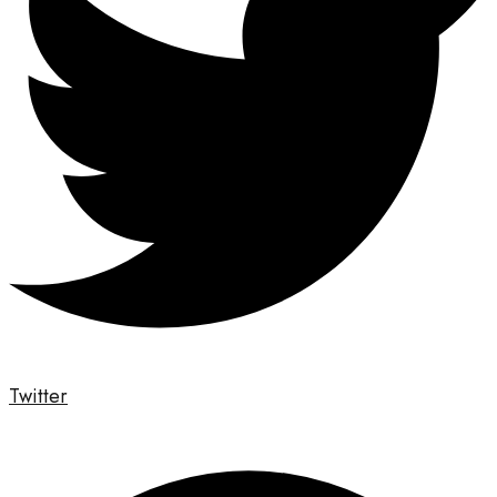
Twitter