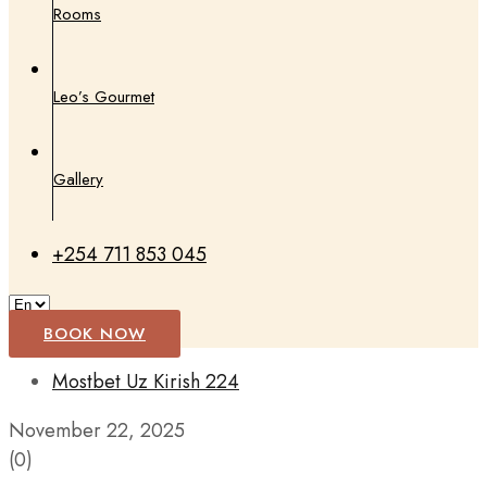
Rooms
Leo’s Gourmet
Gallery
+254 711 853 045
BOOK NOW
Mostbet Uz Kirish 224
November 22, 2025
(0)