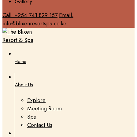
Gallery
Call. +254 741 829 157
Email.
info@blixenresortspa.co.ke
Home
About Us
Explore
Meeting Room
Spa
Contact Us