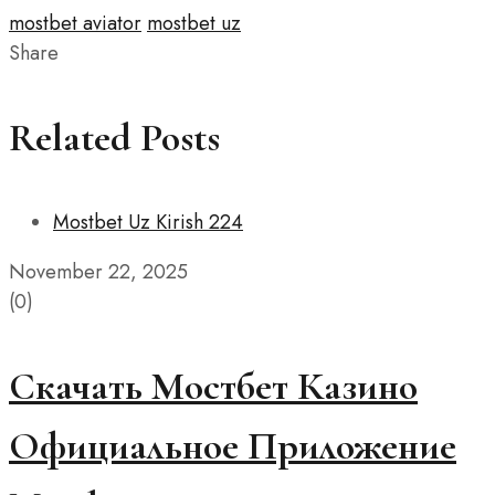
mostbet aviator
mostbet uz
Share
Related Posts
Mostbet Uz Kirish 224
November 22, 2025
(0)
Скачать Мостбет Казино
Официальное Приложение