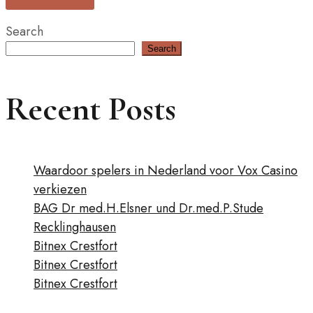
Search
Search
Recent Posts
Waardoor spelers in Nederland voor Vox Casino
verkiezen
BAG Dr med.H.Elsner und Dr.med.P.Stude
Recklinghausen
Bitnex Crestfort
Bitnex Crestfort
Bitnex Crestfort