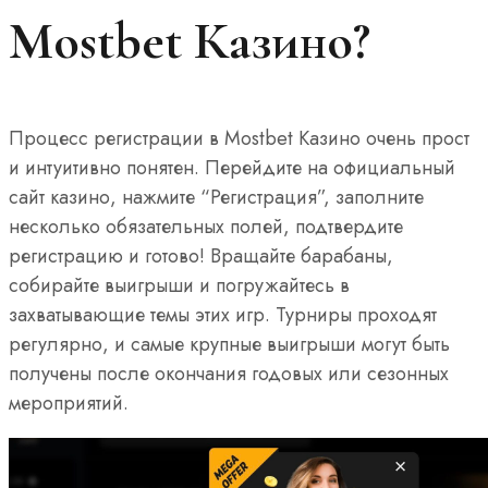
Mostbet Казино?
Процесс регистрации в Mostbet Казино очень прост
и интуитивно понятен. Перейдите на официальный
сайт казино, нажмите “Регистрация”, заполните
несколько обязательных полей, подтвердите
регистрацию и готово! Вращайте барабаны,
собирайте выигрыши и погружайтесь в
захватывающие темы этих игр. Турниры проходят
регулярно, и самые крупные выигрыши могут быть
получены после окончания годовых или сезонных
мероприятий.