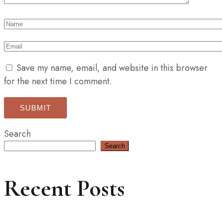
Save my name, email, and website in this browser
for the next time I comment.
Search
Search
Recent Posts