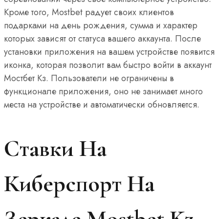
Кроме того, Mostbet радует своих клиентов
подарками на день рождения, сумма и характер
которых зависят от статуса вашего аккаунта. После
установки приложения на вашем устройстве появится
иконка, которая позволит вам быстро войти в аккаунт
Мостбет Кз. Пользователи не ограничены в
функционале приложения, оно не занимает много
места на устройстве и автоматически обновляется.
Ставки На
Киберспорт На
Зеркале Mostbet Kz