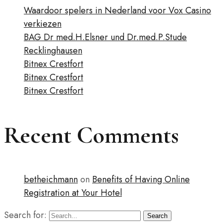
Waardoor spelers in Nederland voor Vox Casino
verkiezen
BAG Dr med.H.Elsner und Dr.med.P.Stude
Recklinghausen
Bitnex Crestfort
Bitnex Crestfort
Bitnex Crestfort
Recent Comments
betheichmann
on
Benefits of Having Online
Registration at Your Hotel
Search for:
Search