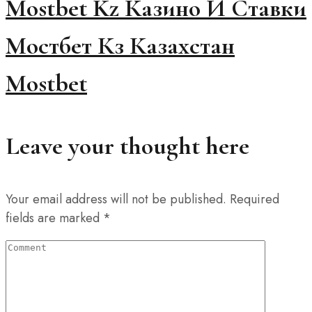
Mostbet Kz Казино И Ставки
Мостбет Кз Казахстан
Mostbet
Leave your thought here
Your email address will not be published.
Required
fields are marked
*