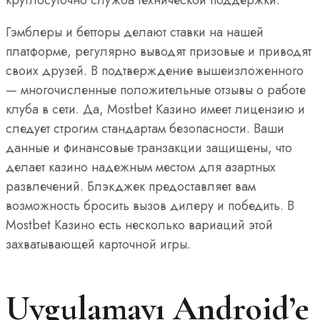
Гэмблеры и бетторы делают ставки на нашей
платформе, регулярно выводят призовые и приводят
своих друзей. В подтверждение вышеизложенного
— многочисленные положительные отзывы о работе
клуба в сети. Да, Mostbet Казино имеет лицензию и
следует строгим стандартам безопасности. Ваши
данные и финансовые транзакции защищены, что
делает казино надежным местом для азартных
развлечений. Блэкджек предоставляет вам
возможность бросить вызов дилеру и победить. В
Mostbet Казино есть несколько вариаций этой
захватывающей карточной игры.
Uygulamayı Android’e