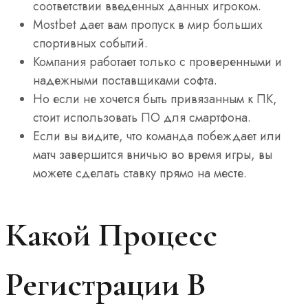
соответствии введенных данных игроком.
Mostbet дает вам пропуск в мир больших
спортивных событий.
Компания работает только с проверенными и
надежными поставщиками софта.
Но если не хочется быть привязанным к ПК,
стоит использовать ПО для смартфона.
Если вы видите, что команда побеждает или
матч завершится вничью во время игры, вы
можете сделать ставку прямо на месте.
Какой Процесс
Регистрации В