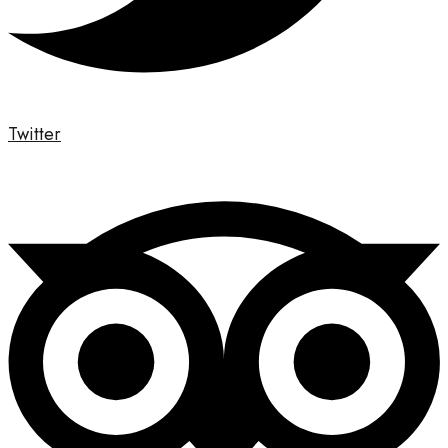
Twitter