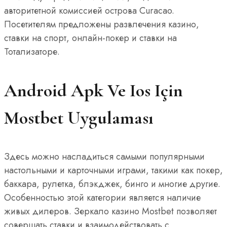
авторитетной комиссией острова Curacao.
Посетителям предложены развлечения казино,
ставки на спорт, онлайн-покер и ставки на
Тотализаторе.
Android Apk Ve Ios Için
Mostbet Uygulaması
Здесь можно насладиться самыми популярными
настольными и карточными играми, такими как покер,
баккара, рулетка, блэкджек, бинго и многие другие.
Особенностью этой категории является наличие
живых дилеров. Зеркало казино Mostbet позволяет
совершать ставки и взаимодействовать с