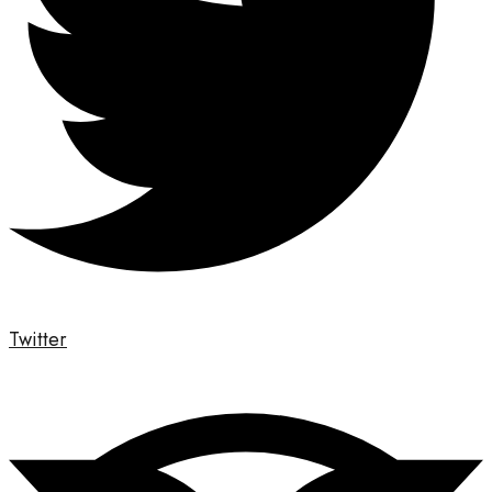
Twitter