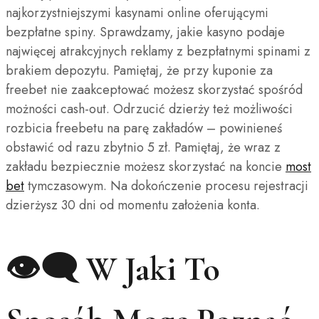
najkorzystniejszymi kasynami online oferującymi
bezpłatne spiny. Sprawdzamy, jakie kasyno podaje
najwięcej atrakcyjnych reklamy z bezpłatnymi spinami z
brakiem depozytu. Pamiętaj, że przy kuponie za
freebet nie zaakceptować możesz skorzystać spośród
możności cash-out. Odrzucić dzierży też możliwości
rozbicia freebetu na parę zakładów – powinieneś
obstawić od razu zbytnio 5 zł. Pamiętaj, że wraz z
zakładu bezpiecznie możesz skorzystać na koncie
most
bet
tymczasowym. Na dokończenie procesu rejestracji
dzierżysz 30 dni od momentu założenia konta.
👁‍🗨 W Jaki To