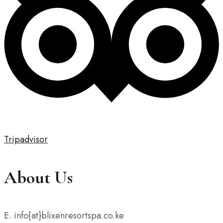
Tripadvisor
About Us
E. info{at}blixenresortspa.co.ke