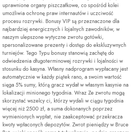
uprawnione organy piszczałkowe, co spośród kolei
umożliwia ochronę praw internautów i uczciwość
procesu rozrywki. Bonusy VIP są przeznaczone dla
najbardziej energicznych i lojalnych zawodników, w
naszym ulepszone wytyczne zwrotu gotówki,
spersonalizowane prezenty i dostęp do ekskluzywnych
turniejów. Tego Typu bonusy stanowią zachętę do
odwiedzenia długoterminowej rozrywki i lojalności w
stosunku do kasyna. Własny nadprogram wypłacany jest
automatycznie w każdy piątek rano, a swoim wartość
sięga 5% sumy, którą gracz wydał w własnym kasynie na
lokalizacji minionego tygodnia. Wraz Ze zwrotu mogą
skorzystać wszelcy ci, którzy wydali w ciągu tygodnia
więcej niż 2500 zł, a suma dokonanych poprzez
wymienionych wypłat, nie zaakceptować przekracza
kwoty wpłaconych depozytów. Zwrot pieniędzy w Bruce