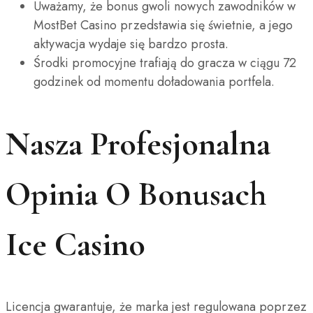
Uważamy, że bonus gwoli nowych zawodników w
MostBet Casino przedstawia się świetnie, a jego
aktywacja wydaje się bardzo prosta.
Środki promocyjne trafiają do gracza w ciągu 72
godzinek od momentu doładowania portfela.
Nasza Profesjonalna
Opinia O Bonusach
Ice Casino
Licencja gwarantuje, że marka jest regulowana poprzez