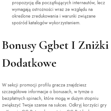
propozycję dla początkujących internautów, lecz
wymagają ostrożności wraz ze względu na
określone zredukowania i warunki związane
spośród katalogów wykorzystaniem.
Bonusy Ggbet I Zniżki
Dodatkowe
W sekcji promocji profilu gracza znajdziesz
szczegółowe informacje o bonusach, w tymże o
bezpłatnych spinach, które mogą w dużym stopniu
zwiększyć Twoje szanse na sukces. Odkryj korzyści gry