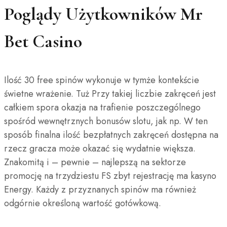
Poglądy Użytkowników Mr
Bet Casino
Ilość 30 free spinów wykonuje w tymże kontekście
świetne wrażenie. Tuż Przy takiej liczbie zakręceń jest
całkiem spora okazja na trafienie poszczególnego
spośród wewnętrznych bonusów slotu, jak np. W ten
sposób finalna ilość bezpłatnych zakręceń dostępna na
rzecz gracza może okazać się wydatnie większa.
Znakomitą i – pewnie – najlepszą na sektorze
promocję na trzydziestu FS zbyt rejestrację ma kasyno
Energy. Każdy z przyznanych spinów ma również
odgórnie określoną wartość gotówkową.