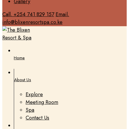
Gallery
Call. +254 741 829 157
Email.
info@blixenresortspa.co.ke
Home
About Us
Explore
Meeting Room
Spa
Contact Us