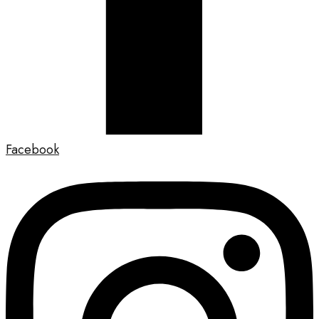
Facebook