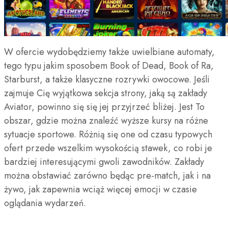
W ofercie wydobędziemy także uwielbiane automaty,
tego typu jakim sposobem Book of Dead, Book of Ra,
Starburst, a także klasyczne rozrywki owocowe. Jeśli
zajmuje Cię wyjątkowa sekcja strony, jaką są zakłady
Aviator, powinno się się jej przyjrzeć bliżej. Jest To
obszar, gdzie można znaleźć wyższe kursy na różne
sytuacje sportowe. Różnią się one od czasu typowych
ofert przede wszelkim wysokością stawek, co robi je
bardziej interesującymi gwoli zawodników. Zakłady
można obstawiać zarówno będąc pre-match, jak i na
żywo, jak zapewnia wciąż więcej emocji w czasie
oglądania wydarzeń.