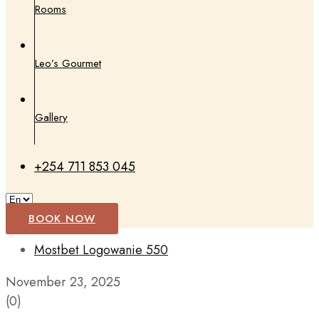
Rooms
Leo’s Gourmet
Gallery
+254 711 853 045
BOOK NOW
Mostbet Logowanie 550
November 23, 2025
(0)