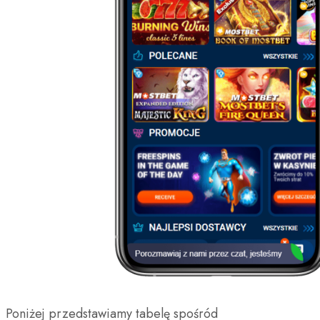
Poniżej przedstawiamy tabelę spośród