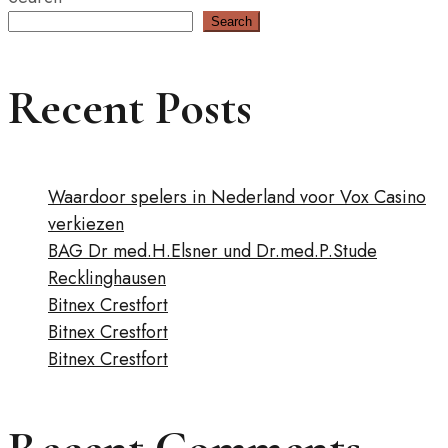
Search
Recent Posts
Waardoor spelers in Nederland voor Vox Casino
verkiezen
BAG Dr med.H.Elsner und Dr.med.P.Stude
Recklinghausen
Bitnex Crestfort
Bitnex Crestfort
Bitnex Crestfort