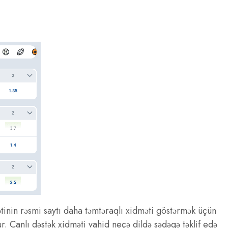
ətinin rəsmi saytı daha təmtəraqlı xidməti göstərmək üçün
. Canlı dəstək xidməti vahid neçə dildə sədəqə təklif edə