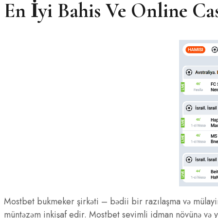
En İyi Bahis Ve Online C
Mostbet bukmeker şirkəti – bədii bir razılaşma
və mülayi
müntəzəm inkişaf edir. Mostbet sevimli idman növünə və ya 