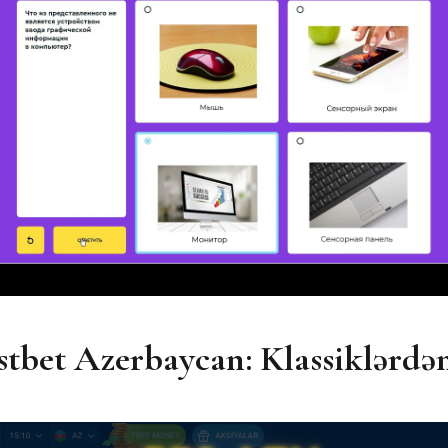
bet Azerbaycan: Klassiklərdən