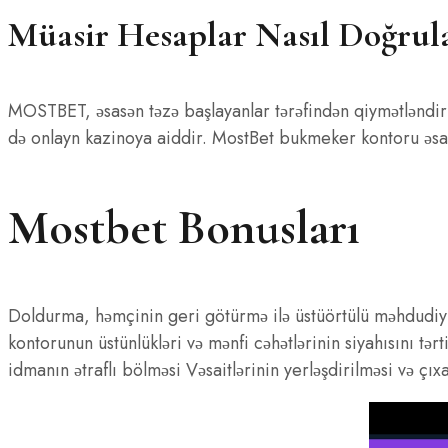
Müasir Hesaplar Nasıl Doğrul
MOSTBET, əsasən təzə başlayanlar tərəfindən qiymətləndiril
də onlayn kazinoya aiddir. MostBet bukmeker kontoru əsasən
Mostbet Bonusları
Doldurma, həmçinin geri götürmə ilə üstüörtülü məhdudiyy
kontorunun üstünlükləri və mənfi cəhətlərinin siyahısını 
idmanın ətraflı bölməsi Vəsaitlərinin yerləşdirilməsi və çı