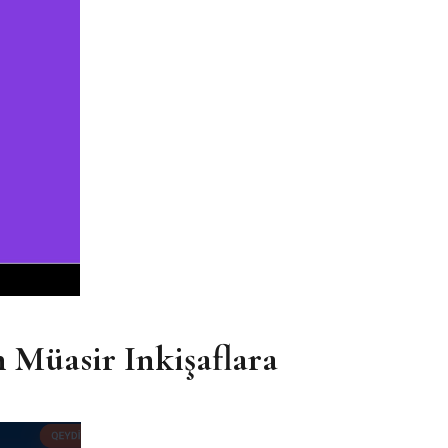
 Müasir Inkişaflara