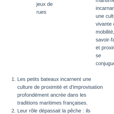
maritim
jeux de
incarna
rues
une cult
vivante
mobilité
savoir-f
et proxi
se
conjugu
Les petits bateaux incarnent une
culture de proximité et d’improvisation
profondément ancrée dans les
traditions maritimes françaises.
Leur rôle dépassait la pêche : ils