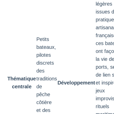
légères
issues 
pratiqu
artisana
français
Petits
ces bat
bateaux,
ont faç
pilotes
la vie d
discrets
ports, s
des
de lien 
Thématique
traditions
Développement
et inspi
centrale
de
jeux
pêche
improvi
côtière
rituels
et des