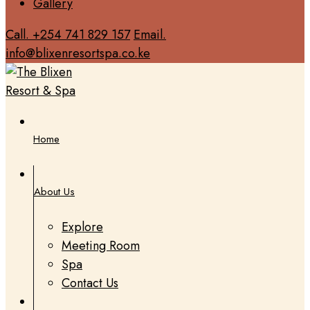
Gallery
Call. +254 741 829 157
Email.
info@blixenresortspa.co.ke
Home
About Us
Explore
Meeting Room
Spa
Contact Us