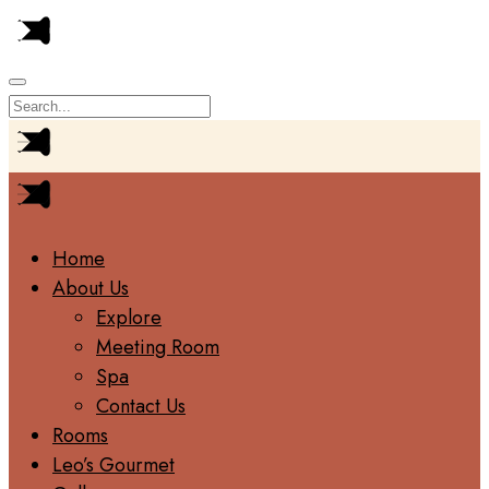
Home
About Us
Explore
Meeting Room
Spa
Contact Us
Rooms
Leo’s Gourmet